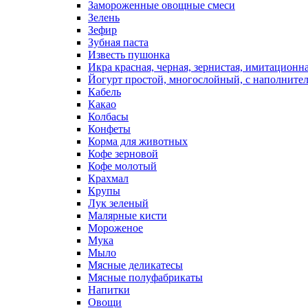
Замороженные овощные смеси
Зелень
Зефир
Зубная паста
Известь пушонка
Икра красная, черная, зернистая, имитационн
Йогурт простой, многослойный, с наполните
Кабель
Какао
Колбасы
Конфеты
Корма для животных
Кофе зерновой
Кофе молотый
Крахмал
Крупы
Лук зеленый
Малярные кисти
Мороженое
Мука
Мыло
Мясные деликатесы
Мясные полуфабрикаты
Напитки
Овощи