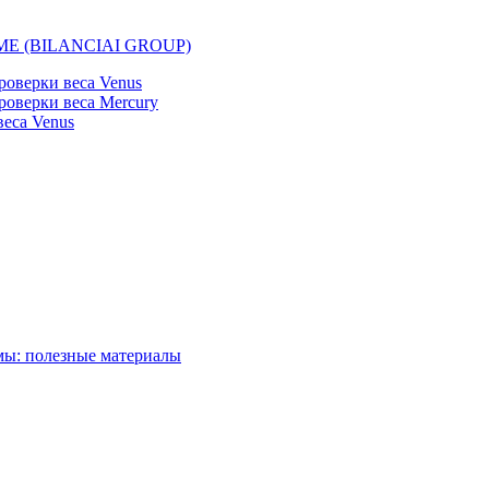
EMME (BILANCIAI GROUP)
оверки веса Venus
оверки веса Mercury
еса Venus
мы: полезные материалы