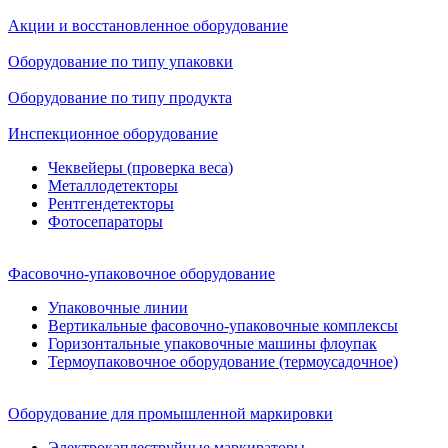
Акции и восстановленное оборудование
Оборудование по типу упаковки
Оборудование по типу продукта
Инспекционное оборудование
Чеквейеры (проверка веса)
Металлодетекторы
Рентгендетекторы
Фотосепараторы
Фасовочно-упаковочное оборудование
Упаковочные линии
Вертикальные фасовочно-упаковочные комплексы
Горизонтальные упаковочные машины флоупак
Термоупаковочное оборудование (термоусадочное)
Оборудование для промышленной маркировки
Электрокаплеструйные маркираторы