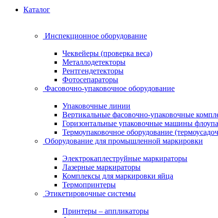
Каталог
Инспекционное оборудование
Чеквейеры (проверка веса)
Металлодетекторы
Рентгендетекторы
Фотосепараторы
Фасовочно-упаковочное оборудование
Упаковочные линии
Вертикальные фасовочно-упаковочные компл
Горизонтальные упаковочные машины флоуп
Термоупаковочное оборудование (термоусадоч
Оборудование для промышленной маркировки
Электрокаплеструйные маркираторы
Лазерные маркираторы
Комплексы для маркировки яйца
Термопринтеры
Этикетировочные системы
Принтеры – аппликаторы