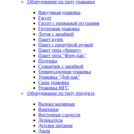
Оборудование по типу упаковки
Вакуумная упаковка
Гассет
Гассет с проваркой по граням
Групповая упаковка
Лоток с запайкой
Пакет кулек
Пакет с прорубной ручкой
Пакет типа «брикет»
Пакет типа "Флоу-пак"
Подушка
Стаканчик с запайкой
Термоусадочная упаковка
Упаковка "Дой-пак"
Скин упаковка
Упаковка МГС
Оборудование по типу продукта
Валики малярные
Вареники
Восточные сладости
Деликатесы
Детское питание
Джем