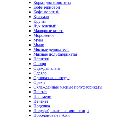
Корма для животных
Кофе зерновой
Кофе молотый
Крахмал
Крупы
Лук зеленый
Малярные кисти
Мороженое
Мука
Мыло
Мясные деликатесы
Мясные полуфабрикаты
Напитки
Овощи
Одежда/пальто
Одеяло
Одноразовая посуда
Орехи
Охлажденные мясные полуфабрикаты
Паштет
Пельмени
Печенье
Подушка
Полуфабрикаты из мяса птицы
Поролоновые губки