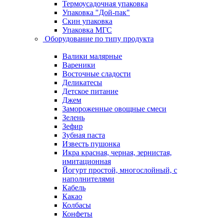
Термоусадочная упаковка
Упаковка "Дой-пак"
Скин упаковка
Упаковка МГС
Оборудование по типу продукта
Валики малярные
Вареники
Восточные сладости
Деликатесы
Детское питание
Джем
Замороженные овощные смеси
Зелень
Зефир
Зубная паста
Известь пушонка
Икра красная, черная, зернистая,
имитационная
Йогурт простой, многослойный, с
наполнителями
Кабель
Какао
Колбасы
Конфеты