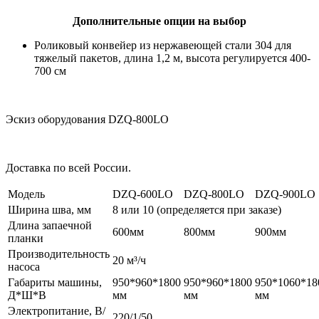
Дополнительные опции на выбор
Роликовый конвейер из нержавеющей стали 304 для
тяжелый пакетов, длина 1,2 м, высота регулируется 400-
700 см
Эскиз оборудования DZQ-800LO
Доставка по всей России.
Модель
DZQ-600LO
DZQ-800LO
DZQ-900LO
Ширина шва, мм
8 или 10 (определяется при заказе)
Длина запаечной
600мм
800мм
900мм
планки
Производительность
20 м³/ч
насоса
Габариты машины,
950*960*1800
950*960*1800
950*1060*18
Д*Ш*В
мм
мм
мм
Электропитание, В/
220/1/50