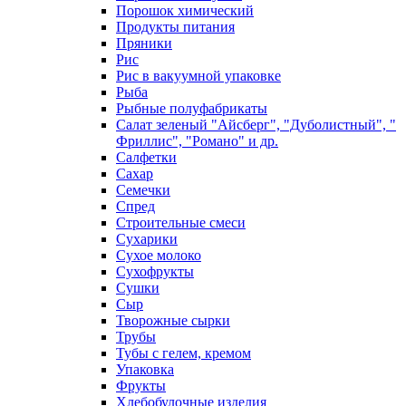
Порошок химический
Продукты питания
Пряники
Рис
Рис в вакуумной упаковке
Рыба
Рыбные полуфабрикаты
Салат зеленый "Айсберг", "Дуболистный", "
Фриллис", "Романо" и др.
Салфетки
Сахар
Семечки
Спред
Строительные смеси
Сухарики
Сухое молоко
Сухофрукты
Сушки
Сыр
Творожные сырки
Трубы
Тубы с гелем, кремом
Упаковка
Фрукты
Хлебобулочные изделия