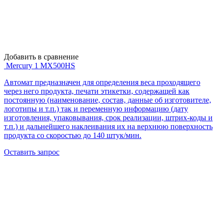
Добавить в сравнение
Mercury 1 MX500HS
Автомат предназначен для определения веса проходящего
через него продукта, печати этикетки, содержащей как
постоянную (наименование, состав, данные об изготовителе,
логотипы и т.п.) так и переменную информацию (дату
изготовления, упаковывания, срок реализации, штрих-коды и
т.п.) и дальнейшего наклеивания их на верхнюю поверхность
продукта со скоростью до 140 штук/мин.
Оставить запрос