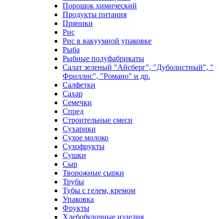
Порошок химический
Продукты питания
Пряники
Рис
Рис в вакуумной упаковке
Рыба
Рыбные полуфабрикаты
Салат зеленый "Айсберг", "Дуболистный", "
Фриллис", "Романо" и др.
Салфетки
Сахар
Семечки
Спред
Строительные смеси
Сухарики
Сухое молоко
Сухофрукты
Сушки
Сыр
Творожные сырки
Трубы
Тубы с гелем, кремом
Упаковка
Фрукты
Хлебобулочные изделия