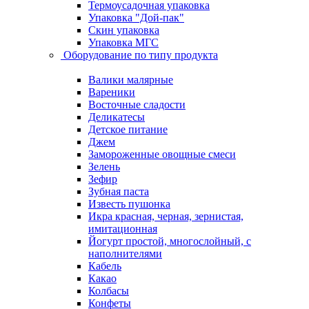
Термоусадочная упаковка
Упаковка "Дой-пак"
Скин упаковка
Упаковка МГС
Оборудование по типу продукта
Валики малярные
Вареники
Восточные сладости
Деликатесы
Детское питание
Джем
Замороженные овощные смеси
Зелень
Зефир
Зубная паста
Известь пушонка
Икра красная, черная, зернистая,
имитационная
Йогурт простой, многослойный, с
наполнителями
Кабель
Какао
Колбасы
Конфеты