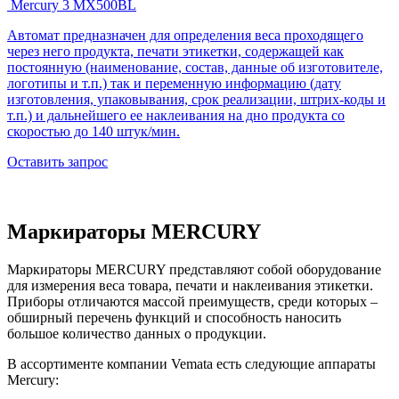
Mercury 3 MX500BL
Автомат предназначен для определения веса проходящего
через него продукта, печати этикетки, содержащей как
постоянную (наименование, состав, данные об изготовителе,
логотипы и т.п.) так и переменную информацию (дату
изготовления, упаковывания, срок реализации, штрих-коды и
т.п.) и дальнейшего ее наклеивания на дно продукта со
скоростью до 140 штук/мин.
Оставить запрос
Маркираторы MERCURY
Маркираторы MERCURY представляют собой оборудование
для измерения веса товара, печати и наклеивания этикетки.
Приборы отличаются массой преимуществ, среди которых –
обширный перечень функций и способность наносить
большое количество данных о продукции.
В ассортименте компании Vemata есть следующие аппараты
Mercury: