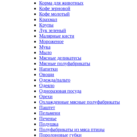
Корма для животных
Кофе зерновой
Кофе молотый
Крахмал
Крупы
Лук зеленый
Малярные кисти
Мороженое
Мука
Мыло
Мясные деликатесы
Мясные полуфабрикаты
Напитки
Овощи
Одежда/пальто
Одеяло
Одноразовая посуда
Орехи
Охлажденные мясные полуфабрикаты
Паштет
Пельмени
Печенье
Подушка
Полуфабрикаты из мяса птицы
Поролоновые губки