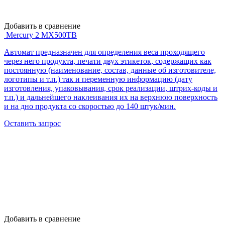
Добавить в сравнение
Mercury 2 MX500TB
Автомат предназначен для определения веса проходящего
через него продукта, печати двух этикеток, содержащих как
постоянную (наименование, состав, данные об изготовителе,
логотипы и т.п.) так и переменную информацию (дату
изготовления, упаковывания, срок реализации, штрих-коды и
т.п.) и дальнейшего наклеивания их на верхнюю поверхность
и на дно продукта со скоростью до 140 штук/мин.
Оставить запрос
Добавить в сравнение