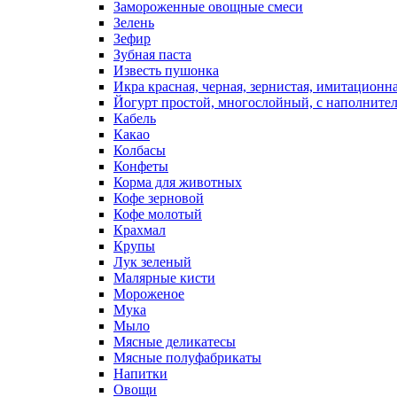
Замороженные овощные смеси
Зелень
Зефир
Зубная паста
Известь пушонка
Икра красная, черная, зернистая, имитационн
Йогурт простой, многослойный, с наполните
Кабель
Какао
Колбасы
Конфеты
Корма для животных
Кофе зерновой
Кофе молотый
Крахмал
Крупы
Лук зеленый
Малярные кисти
Мороженое
Мука
Мыло
Мясные деликатесы
Мясные полуфабрикаты
Напитки
Овощи