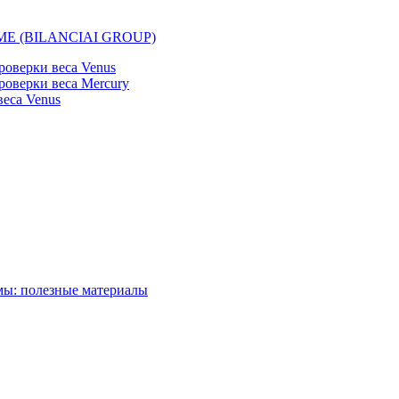
EMME (BILANCIAI GROUP)
оверки веса Venus
оверки веса Mercury
еса Venus
мы: полезные материалы