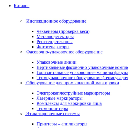
Каталог
Инспекционное оборудование
Чеквейеры (проверка веса)
Металлодетекторы
Рентгендетекторы
Фотосепараторы
Фасовочно-упаковочное оборудование
Упаковочные линии
Вертикальные фасовочно-упаковочные компл
Горизонтальные упаковочные машины флоуп
Термоупаковочное оборудование (термоусадоч
Оборудование для промышленной маркировки
Электрокаплеструйные маркираторы
Лазерные маркираторы
Комплексы для маркировки яйца
Термопринтеры
Этикетировочные системы
Принтеры – аппликаторы