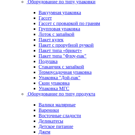
Оборудование по типу упаковки
Вакуумная упаковка
Гассет
Гассет с проваркой по граням
Групповая упаковка
Лоток с запайкой
Пакет кулек
Пакет с прорубной ручкой
Пакет типа «брикет»
Пакет типа "Флоу-пак"
Подушка
Стаканчик с запайкой
Термоусадочная упаковка
Упаковка "Дой-пак"
Скин упаковка
Упаковка МГС
Оборудование по типу продукта
Валики малярные
Вареники
Восточные сладости
Деликатесы
Детское питание
Джем