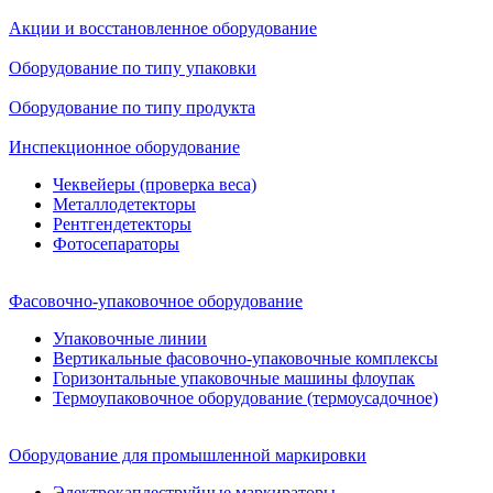
Акции и восстановленное оборудование
Оборудование по типу упаковки
Оборудование по типу продукта
Инспекционное оборудование
Чеквейеры (проверка веса)
Металлодетекторы
Рентгендетекторы
Фотосепараторы
Фасовочно-упаковочное оборудование
Упаковочные линии
Вертикальные фасовочно-упаковочные комплексы
Горизонтальные упаковочные машины флоупак
Термоупаковочное оборудование (термоусадочное)
Оборудование для промышленной маркировки
Электрокаплеструйные маркираторы