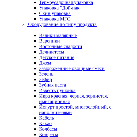
Термоусадочная упаковка
Упаковка "Дой-пак"
Скин упаковка
Упаковка МГС
Оборудование по типу продукта
Валики малярные
Вареники
Восточные сладости
Деликатесы
Детское питание
Джем
Замороженные овощные смеси
Зелень
Зефир
Зубная паста
Известь пушонка
Икра красная, черная, зернистая,
имитационная
Йогурт простой, многослойный, с
наполнителями
Кабель
Какао
Колбасы
Конфеты