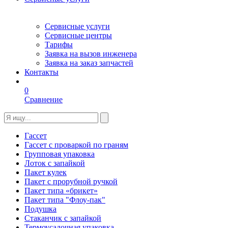
Сервисные услуги
Сервисные центры
Тарифы
Заявка на вызов инженера
Заявка на заказ запчастей
Контакты
0
Сравнение
Гассет
Гассет с проваркой по граням
Групповая упаковка
Лоток с запайкой
Пакет кулек
Пакет с прорубной ручкой
Пакет типа «брикет»
Пакет типа "Флоу-пак"
Подушка
Стаканчик с запайкой
Термоусадочная упаковка