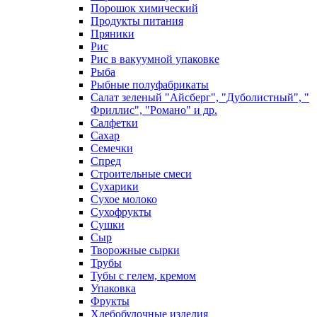
Порошок химический
Продукты питания
Пряники
Рис
Рис в вакуумной упаковке
Рыба
Рыбные полуфабрикаты
Салат зеленый "Айсберг", "Дуболистный", "
Фриллис", "Романо" и др.
Салфетки
Сахар
Семечки
Спред
Строительные смеси
Сухарики
Сухое молоко
Сухофрукты
Сушки
Сыр
Творожные сырки
Трубы
Тубы с гелем, кремом
Упаковка
Фрукты
Хлебобулочные изделия