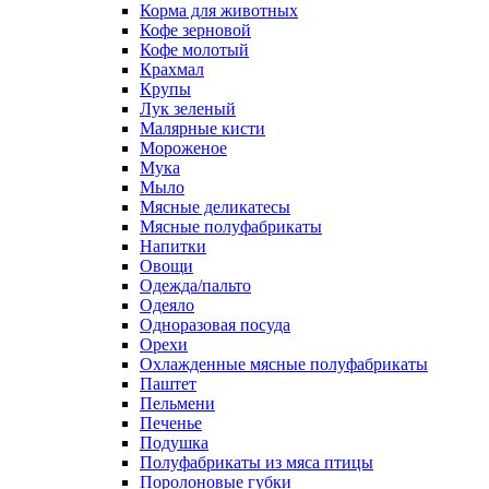
Корма для животных
Кофе зерновой
Кофе молотый
Крахмал
Крупы
Лук зеленый
Малярные кисти
Мороженое
Мука
Мыло
Мясные деликатесы
Мясные полуфабрикаты
Напитки
Овощи
Одежда/пальто
Одеяло
Одноразовая посуда
Орехи
Охлажденные мясные полуфабрикаты
Паштет
Пельмени
Печенье
Подушка
Полуфабрикаты из мяса птицы
Поролоновые губки