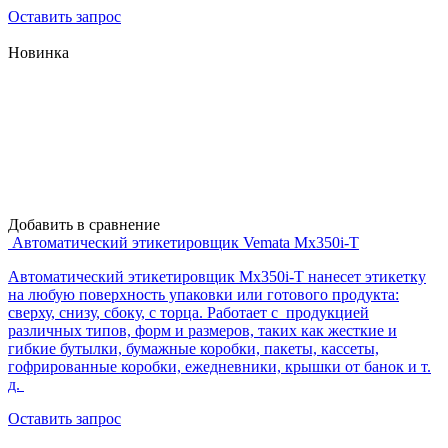
Оставить запрос
Новинка
Добавить в сравнение
Автоматический этикетировщик Vemata Mx350i-T
Автоматический этикетировщик Mx350i-T нанесет этикетку
на любую поверхность упаковки или готового продукта:
сверху, снизу, сбоку, с торца. Работает с продукцией
различных типов, форм и размеров, таких как жесткие и
гибкие бутылки, бумажные коробки, пакеты, кассеты,
гофрированные коробки, ежедневники, крышки от банок и т.
д.
Оставить запрос