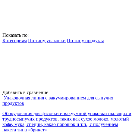
Показать по:
Категориям
По типу упаковки
По типу продукта
Добавить в сравнение
Упаковочная линия с вакуумированием для сыпучих
продуктов
Оборудования для фасовки и вакуумной упаковки пылящих и
трудносыпучих продуктов, таких как сухое молоко, молотый
кофе, мука, специи, какао порошок и т.п., с получением
пакета типа «брикет»