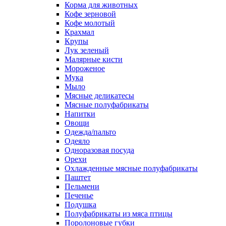
Корма для животных
Кофе зерновой
Кофе молотый
Крахмал
Крупы
Лук зеленый
Малярные кисти
Мороженое
Мука
Мыло
Мясные деликатесы
Мясные полуфабрикаты
Напитки
Овощи
Одежда/пальто
Одеяло
Одноразовая посуда
Орехи
Охлажденные мясные полуфабрикаты
Паштет
Пельмени
Печенье
Подушка
Полуфабрикаты из мяса птицы
Поролоновые губки