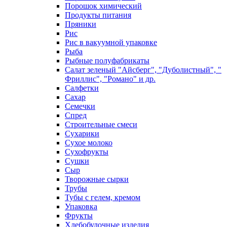
Порошок химический
Продукты питания
Пряники
Рис
Рис в вакуумной упаковке
Рыба
Рыбные полуфабрикаты
Салат зеленый "Айсберг", "Дуболистный", "
Фриллис", "Романо" и др.
Салфетки
Сахар
Семечки
Спред
Строительные смеси
Сухарики
Сухое молоко
Сухофрукты
Сушки
Сыр
Творожные сырки
Трубы
Тубы с гелем, кремом
Упаковка
Фрукты
Хлебобулочные изделия