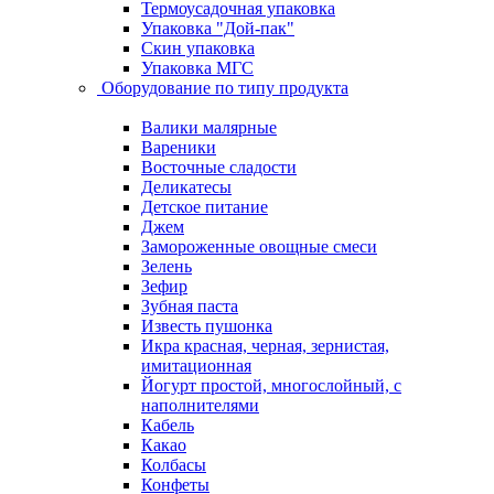
Термоусадочная упаковка
Упаковка "Дой-пак"
Скин упаковка
Упаковка МГС
Оборудование по типу продукта
Валики малярные
Вареники
Восточные сладости
Деликатесы
Детское питание
Джем
Замороженные овощные смеси
Зелень
Зефир
Зубная паста
Известь пушонка
Икра красная, черная, зернистая,
имитационная
Йогурт простой, многослойный, с
наполнителями
Кабель
Какао
Колбасы
Конфеты