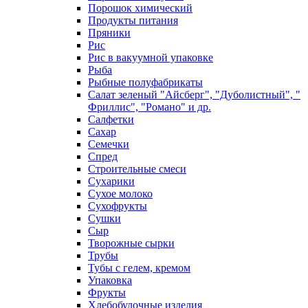
Порошок химический
Продукты питания
Пряники
Рис
Рис в вакуумной упаковке
Рыба
Рыбные полуфабрикаты
Салат зеленый "Айсберг", "Дуболистный", "
Фриллис", "Романо" и др.
Салфетки
Сахар
Семечки
Спред
Строительные смеси
Сухарики
Сухое молоко
Сухофрукты
Сушки
Сыр
Творожные сырки
Трубы
Тубы с гелем, кремом
Упаковка
Фрукты
Хлебобулочные изделия