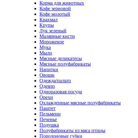
Корма для животных
Кофе зерновой
Кофе молотый
Крахмал
Крупы
Лук зеленый
Малярные кисти
Мороженое
Мука
Мыло
Мясные деликатесы
Мясные полуфабрикаты
Напитки
Овощи
Одежда/пальто
Одеяло
Одноразовая посуда
Орехи
Охлажденные мясные полуфабрикаты
Паштет
Пельмени
Печенье
Подушка
Полуфабрикаты из мяса птицы
Поролоновые губки