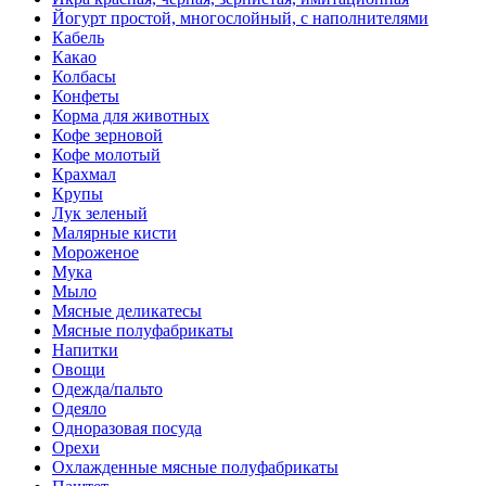
Йогурт простой, многослойный, с наполнителями
Кабель
Какао
Колбасы
Конфеты
Корма для животных
Кофе зерновой
Кофе молотый
Крахмал
Крупы
Лук зеленый
Малярные кисти
Мороженое
Мука
Мыло
Мясные деликатесы
Мясные полуфабрикаты
Напитки
Овощи
Одежда/пальто
Одеяло
Одноразовая посуда
Орехи
Охлажденные мясные полуфабрикаты