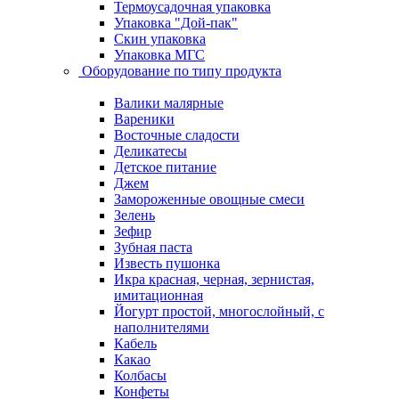
Термоусадочная упаковка
Упаковка "Дой-пак"
Скин упаковка
Упаковка МГС
Оборудование по типу продукта
Валики малярные
Вареники
Восточные сладости
Деликатесы
Детское питание
Джем
Замороженные овощные смеси
Зелень
Зефир
Зубная паста
Известь пушонка
Икра красная, черная, зернистая,
имитационная
Йогурт простой, многослойный, с
наполнителями
Кабель
Какао
Колбасы
Конфеты