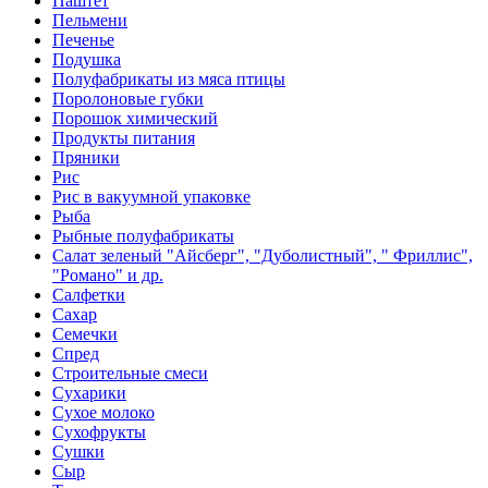
Паштет
Пельмени
Печенье
Подушка
Полуфабрикаты из мяса птицы
Поролоновые губки
Порошок химический
Продукты питания
Пряники
Рис
Рис в вакуумной упаковке
Рыба
Рыбные полуфабрикаты
Салат зеленый "Айсберг", "Дуболистный", " Фриллис",
"Романо" и др.
Салфетки
Сахар
Семечки
Спред
Строительные смеси
Сухарики
Сухое молоко
Сухофрукты
Сушки
Сыр