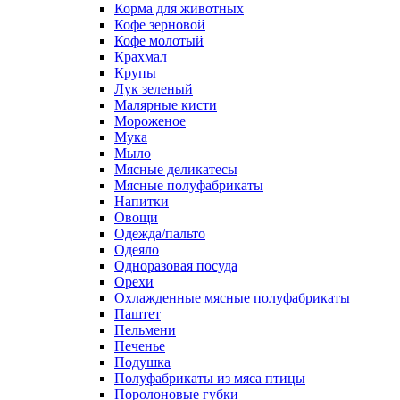
Корма для животных
Кофе зерновой
Кофе молотый
Крахмал
Крупы
Лук зеленый
Малярные кисти
Мороженое
Мука
Мыло
Мясные деликатесы
Мясные полуфабрикаты
Напитки
Овощи
Одежда/пальто
Одеяло
Одноразовая посуда
Орехи
Охлажденные мясные полуфабрикаты
Паштет
Пельмени
Печенье
Подушка
Полуфабрикаты из мяса птицы
Поролоновые губки