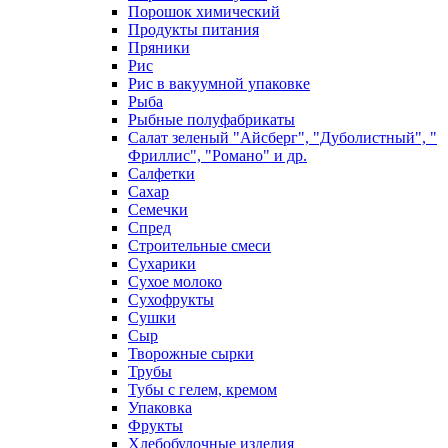
Порошок химический
Продукты питания
Пряники
Рис
Рис в вакуумной упаковке
Рыба
Рыбные полуфабрикаты
Салат зеленый "Айсберг", "Дуболистный", "
Фриллис", "Романо" и др.
Салфетки
Сахар
Семечки
Спред
Строительные смеси
Сухарики
Сухое молоко
Сухофрукты
Сушки
Сыр
Творожные сырки
Трубы
Тубы с гелем, кремом
Упаковка
Фрукты
Хлебобулочные изделия