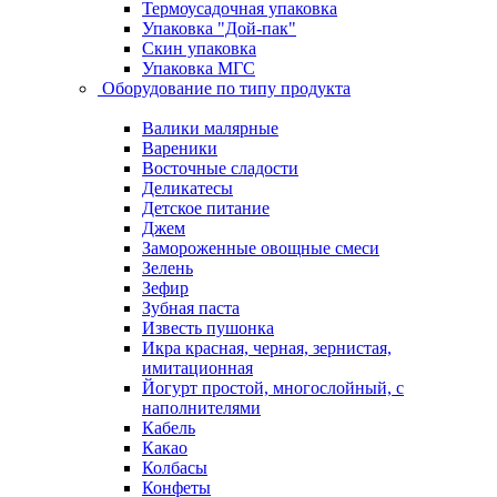
Термоусадочная упаковка
Упаковка "Дой-пак"
Скин упаковка
Упаковка МГС
Оборудование по типу продукта
Валики малярные
Вареники
Восточные сладости
Деликатесы
Детское питание
Джем
Замороженные овощные смеси
Зелень
Зефир
Зубная паста
Известь пушонка
Икра красная, черная, зернистая,
имитационная
Йогурт простой, многослойный, с
наполнителями
Кабель
Какао
Колбасы
Конфеты