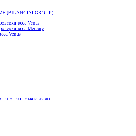
EMME (BILANCIAI GROUP)
оверки веса Venus
оверки веса Mercury
еса Venus
мы: полезные материалы