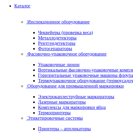
Каталог
Инспекционное оборудование
Чеквейеры (проверка веса)
Металлодетекторы
Рентгендетекторы
Фотосепараторы
Фасовочно-упаковочное оборудование
Упаковочные линии
Вертикальные фасовочно-упаковочные компл
Горизонтальные упаковочные машины флоуп
Термоупаковочное оборудование (термоусадоч
Оборудование для промышленной маркировки
Электрокаплеструйные маркираторы
Лазерные маркираторы
Комплексы для маркировки яйца
Термопринтеры
Этикетировочные системы
Принтеры – аппликаторы