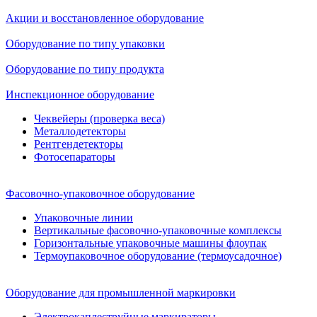
Акции и восстановленное оборудование
Оборудование по типу упаковки
Оборудование по типу продукта
Инспекционное оборудование
Чеквейеры (проверка веса)
Металлодетекторы
Рентгендетекторы
Фотосепараторы
Фасовочно-упаковочное оборудование
Упаковочные линии
Вертикальные фасовочно-упаковочные комплексы
Горизонтальные упаковочные машины флоупак
Термоупаковочное оборудование (термоусадочное)
Оборудование для промышленной маркировки
Электрокаплеструйные маркираторы