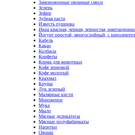
Замороженные овощные смеси
Зелень
Зефир
Зубная паста
Известь пушонка
Икра красная, черная, зернистая, имитационн
Йогурт простой, многослойный, с наполните
Кабель
Какао
Колбасы
Конфеты
Корма для животных
Кофе зерновой
Кофе молотый
Крахмал
Крупы
Лук зеленый
Малярные кисти
Мороженое
Мука
Мыло
Мясные деликатесы
Мясные полуфабрикаты
Напитки
Овощи