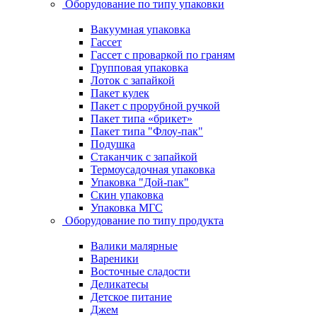
Оборудование по типу упаковки
Вакуумная упаковка
Гассет
Гассет с проваркой по граням
Групповая упаковка
Лоток с запайкой
Пакет кулек
Пакет с прорубной ручкой
Пакет типа «брикет»
Пакет типа "Флоу-пак"
Подушка
Стаканчик с запайкой
Термоусадочная упаковка
Упаковка "Дой-пак"
Скин упаковка
Упаковка МГС
Оборудование по типу продукта
Валики малярные
Вареники
Восточные сладости
Деликатесы
Детское питание
Джем