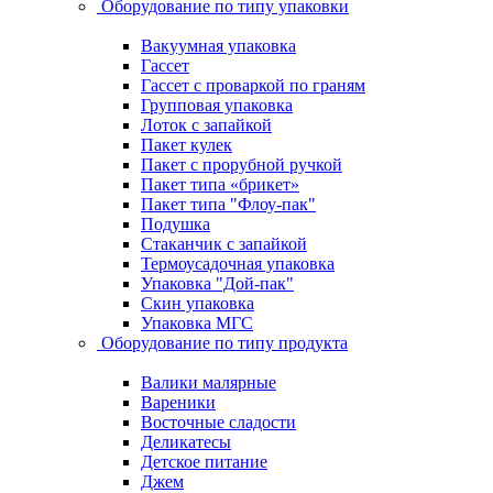
Оборудование по типу упаковки
Вакуумная упаковка
Гассет
Гассет с проваркой по граням
Групповая упаковка
Лоток с запайкой
Пакет кулек
Пакет с прорубной ручкой
Пакет типа «брикет»
Пакет типа "Флоу-пак"
Подушка
Стаканчик с запайкой
Термоусадочная упаковка
Упаковка "Дой-пак"
Скин упаковка
Упаковка МГС
Оборудование по типу продукта
Валики малярные
Вареники
Восточные сладости
Деликатесы
Детское питание
Джем