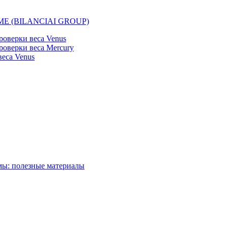
EMME (BILANCIAI GROUP)
оверки веса Venus
оверки веса Mercury
еса Venus
мы: полезные материалы