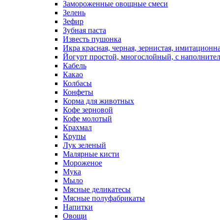
Замороженные овощные смеси
Зелень
Зефир
Зубная паста
Известь пушонка
Икра красная, черная, зернистая, имитационн
Йогурт простой, многослойный, с наполните
Кабель
Какао
Колбасы
Конфеты
Корма для животных
Кофе зерновой
Кофе молотый
Крахмал
Крупы
Лук зеленый
Малярные кисти
Мороженое
Мука
Мыло
Мясные деликатесы
Мясные полуфабрикаты
Напитки
Овощи