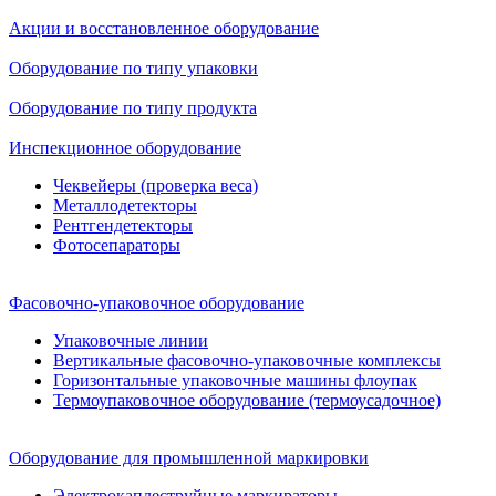
Акции и восстановленное оборудование
Оборудование по типу упаковки
Оборудование по типу продукта
Инспекционное оборудование
Чеквейеры (проверка веса)
Металлодетекторы
Рентгендетекторы
Фотосепараторы
Фасовочно-упаковочное оборудование
Упаковочные линии
Вертикальные фасовочно-упаковочные комплексы
Горизонтальные упаковочные машины флоупак
Термоупаковочное оборудование (термоусадочное)
Оборудование для промышленной маркировки
Электрокаплеструйные маркираторы