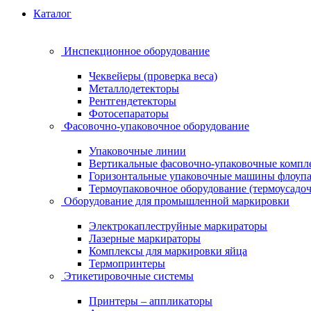
Каталог
Инспекционное оборудование
Чеквейеры (проверка веса)
Металлодетекторы
Рентгендетекторы
Фотосепараторы
Фасовочно-упаковочное оборудование
Упаковочные линии
Вертикальные фасовочно-упаковочные компл
Горизонтальные упаковочные машины флоуп
Термоупаковочное оборудование (термоусадоч
Оборудование для промышленной маркировки
Электрокаплеструйные маркираторы
Лазерные маркираторы
Комплексы для маркировки яйца
Термопринтеры
Этикетировочные системы
Принтеры – аппликаторы