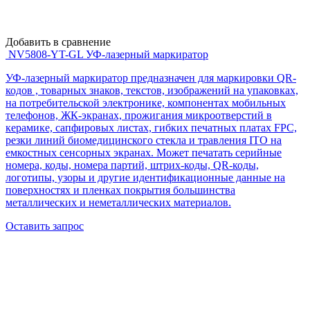
Добавить в сравнение
NV5808-YT-GL УФ-лазерный маркиратор
УФ-лазерный маркиратор предназначен для маркировки QR-
кодов , товарных знаков, текстов, изображений на упаковках,
на потребительской электронике, компонентах мобильных
телефонов, ЖК-экранах, прожигания микроотверстий в
керамике, сапфировых листах, гибких печатных платах FPC,
резки линий биомедицинского стекла и травления ITO на
емкостных сенсорных экранах. Может печатать серийные
номера, коды, номера партий, штрих-коды, QR-коды,
логотипы, узоры и другие идентификационные данные на
поверхностях и пленках покрытия большинства
металлических и неметаллических материалов.
Оставить запрос