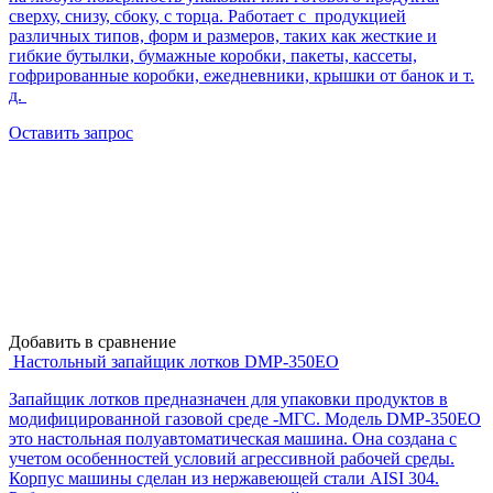
сверху, снизу, сбоку, с торца. Работает с продукцией
различных типов, форм и размеров, таких как жесткие и
гибкие бутылки, бумажные коробки, пакеты, кассеты,
гофрированные коробки, ежедневники, крышки от банок и т.
д.
Оставить запрос
Добавить в сравнение
Настольный запайщик лотков DMP-350EO
Запайщик лотков предназначен для упаковки продуктов в
модифицированной газовой среде -МГС. Модель DMP-350EO
это настольная полуавтоматическая машина. Она создана с
учетом особенностей условий агрессивной рабочей среды.
Корпус машины сделан из нержавеющей стали AISI 304.