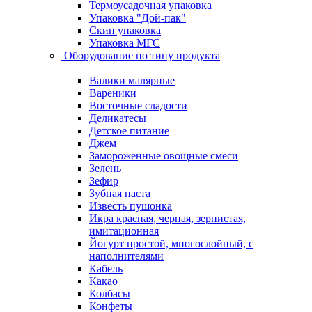
Термоусадочная упаковка
Упаковка "Дой-пак"
Скин упаковка
Упаковка МГС
Оборудование по типу продукта
Валики малярные
Вареники
Восточные сладости
Деликатесы
Детское питание
Джем
Замороженные овощные смеси
Зелень
Зефир
Зубная паста
Известь пушонка
Икра красная, черная, зернистая,
имитационная
Йогурт простой, многослойный, с
наполнителями
Кабель
Какао
Колбасы
Конфеты