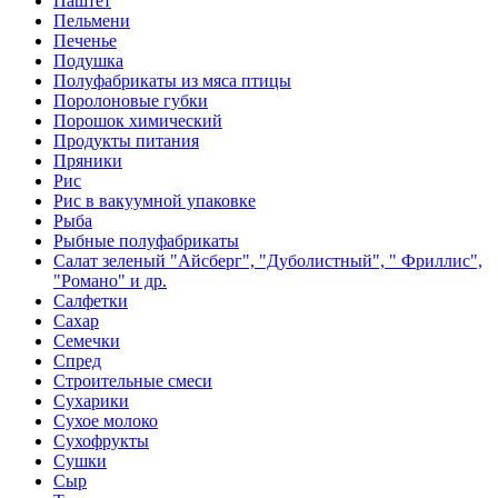
Паштет
Пельмени
Печенье
Подушка
Полуфабрикаты из мяса птицы
Поролоновые губки
Порошок химический
Продукты питания
Пряники
Рис
Рис в вакуумной упаковке
Рыба
Рыбные полуфабрикаты
Салат зеленый "Айсберг", "Дуболистный", " Фриллис",
"Романо" и др.
Салфетки
Сахар
Семечки
Спред
Строительные смеси
Сухарики
Сухое молоко
Сухофрукты
Сушки
Сыр