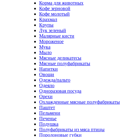
Корма для животных
Кофе зерновой
Кофе молотый
Крахмал
Крупы
Лук зеленый
Малярные кисти
Мороженое
Мука
Мыло
Мясные деликатесы
Мясные полуфабрикаты
Напитки
Овощи
Одежда/пальто
Одеяло
Одноразовая посуда
Орехи
Охлажденные мясные полуфабрикаты
Паштет
Пельмени
Печенье
Подушка
Полуфабрикаты из мяса птицы
Поролоновые губки