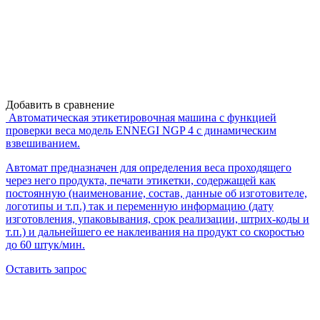
Добавить в сравнение
Автоматическая этикетировочная машина с функцией
проверки веса модель ENNEGI NGP 4 c динамическим
взвешиванием.
Автомат предназначен для определения веса проходящего
через него продукта, печати этикетки, содержащей как
постоянную (наименование, состав, данные об изготовителе,
логотипы и т.п.) так и переменную информацию (дату
изготовления, упаковывания, срок реализации, штрих-коды и
т.п.) и дальнейшего ее наклеивания на продукт со скоростью
до 60 штук/мин.
Оставить запрос