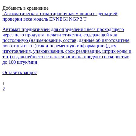
Добавить в сравнение
Автоматическая этикетировочная машина с функцией
проверки веса модель ENNEGI NGP 3 T
Автомат предназначен для определения веса проходящего
через него продукта, печати этикетки, содержащей как
постоянную (наименование, состав, данные об изготовителе,
логотипы и т.п.) так и переменную информацию (дату
изготовления, упаковывания, срок реализации, штрих-коды и
т.п.) и дальнейшего ее наклеивания на продукт со скоростью
до 100 штук/мин.
Оставить запрос
1
2