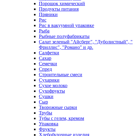
Порошок химический
Продукты питания
Пряники
Рис
Рис в вакуумной упаковке
Рыба
Рыбные полуфабрикаты
Салат зеленый "Айсберг", "Дуболистный", "
Фриллис", "Романо" и др.
Салфетки
Сахар
Семечки
Спред
Строительные смеси
Сухарики
Сухое молоко
Сухофрукты
Сушки
Сыр
Творожные сырки
Трубы
Тубы с гелем, кремом
Упаковка
Фрукты
Хлебобулочные изделия