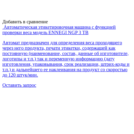
Добавить в сравнение
Автоматическая этикетировочная машина с функцией
проверки веса модель ENNEGI NGP 3 TB
Автомат предназначен для определения веса проходящего
через него продукта, печати этикетки, содержащей как
постоянную (наименование, состав, данные об изготовителе,
логотипы и т.п.) так и переменную информацию (дату
изготовления, упаковывания, срок реализации, штрих-коды и
т.п.) и дальнейшего ее наклеивания на продукт со скоростью
до 120 штук/мин.
Оставить запрос