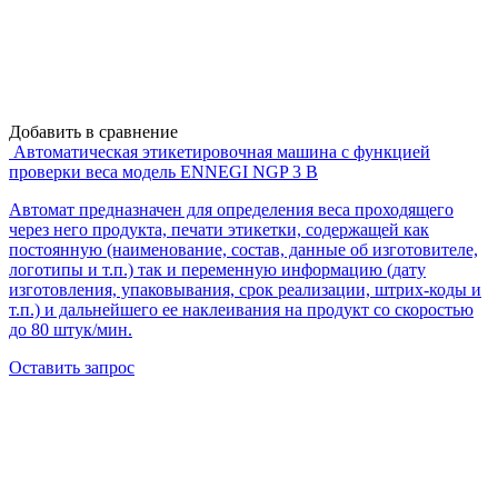
Добавить в сравнение
Автоматическая этикетировочная машина с функцией
проверки веса модель ENNEGI NGP 3 В
Автомат предназначен для определения веса проходящего
через него продукта, печати этикетки, содержащей как
постоянную (наименование, состав, данные об изготовителе,
логотипы и т.п.) так и переменную информацию (дату
изготовления, упаковывания, срок реализации, штрих-коды и
т.п.) и дальнейшего ее наклеивания на продукт со скоростью
до 80 штук/мин.
Оставить запрос