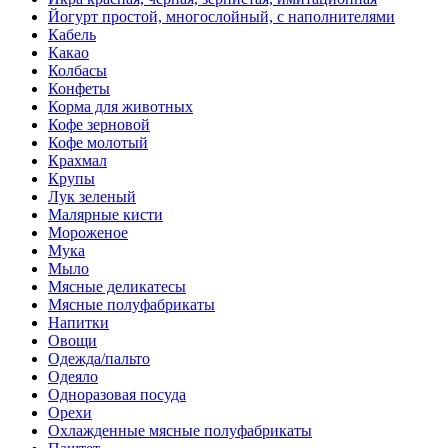
Йогурт простой, многослойный, с наполнителями
Кабель
Какао
Колбасы
Конфеты
Корма для животных
Кофе зерновой
Кофе молотый
Крахмал
Крупы
Лук зеленый
Малярные кисти
Мороженое
Мука
Мыло
Мясные деликатесы
Мясные полуфабрикаты
Напитки
Овощи
Одежда/пальто
Одеяло
Одноразовая посуда
Орехи
Охлажденные мясные полуфабрикаты