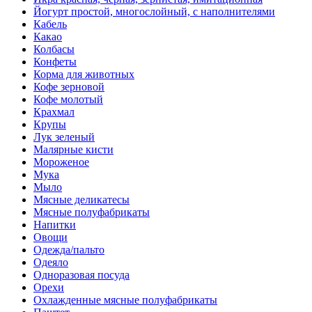
Йогурт простой, многослойный, с наполнителями
Кабель
Какао
Колбасы
Конфеты
Корма для животных
Кофе зерновой
Кофе молотый
Крахмал
Крупы
Лук зеленый
Малярные кисти
Мороженое
Мука
Мыло
Мясные деликатесы
Мясные полуфабрикаты
Напитки
Овощи
Одежда/пальто
Одеяло
Одноразовая посуда
Орехи
Охлажденные мясные полуфабрикаты