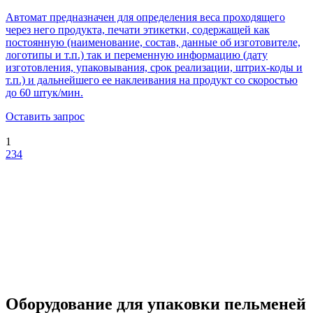
Автомат предназначен для определения веса проходящего
через него продукта, печати этикетки, содержащей как
постоянную (наименование, состав, данные об изготовителе,
логотипы и т.п.) так и переменную информацию (дату
изготовления, упаковывания, срок реализации, штрих-коды и
т.п.) и дальнейшего ее наклеивания на продукт со скоростью
до 60 штук/мин.
Оставить запрос
1
2
3
4
Оборудование для упаковки пельменей