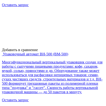
Оставить запрос
Добавить в сравнение
Упаковочный автомат BH-500 (BM-500)
Многофункциональный вертикальный упаковщик создан для
работы с сыпучими пищевыми продуктами: кофе, сахаром,
мукой, солью, пряностями и др. Оборудование также может
использоваться для расфасовки непищевых товаров: семян,
сухих чистящих средств, строительных материалов и т.д. BH-
500 формирует трехшовные пакеты из полимерной пленки
типа "подушка" и "гассет". Скорость работы вертикальной
упаковочной машины — до 50 пакетов в минуту.
Оставить запрос