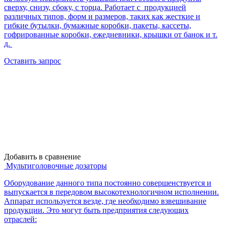
сверху, снизу, сбоку, с торца. Работает с продукцией
различных типов, форм и размеров, таких как жесткие и
гибкие бутылки, бумажные коробки, пакеты, кассеты,
гофрированные коробки, ежедневники, крышки от банок и т.
д.
Оставить запрос
Добавить в сравнение
Мультиголовочные дозаторы
Оборудование данного типа постоянно совершенствуется и
выпускается в передовом высокотехнологичном исполнении.
Аппарат используется везде, где необходимо взвешивание
продукции. Это могут быть предприятия следующих
отраслей: