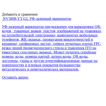
Добавить в сравнение
NV5808-YT-GL УФ-лазерный маркиратор
УФ-лазерный маркиратор предназначен для маркировки QR-
кодов , товарных знаков, текстов, изображений на упаковках,
на потребительской электронике, компонентах мобильных
телефонов, ЖК-экранах, прожигания микроотверстий в
керамике, сапфировых листах, гибких печатных платах FPC,
резки линий биомедицинского стекла и травления ITO на
емкостных сенсорных экранах. Может печатать серийные
номера, коды, номера партий, штрих-коды, QR-коды,
логотипы, узоры и другие идентификационные данные на
поверхностях и пленках покрытия большинства
металлических и неметаллических материалов.
Оставить запрос