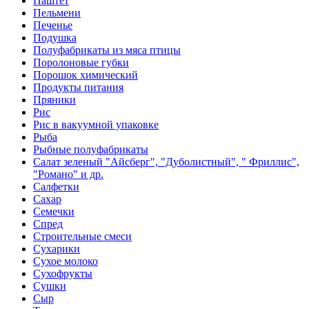
Паштет
Пельмени
Печенье
Подушка
Полуфабрикаты из мяса птицы
Поролоновые губки
Порошок химический
Продукты питания
Пряники
Рис
Рис в вакуумной упаковке
Рыба
Рыбные полуфабрикаты
Салат зеленый "Айсберг", "Дуболистный", " Фриллис",
"Романо" и др.
Салфетки
Сахар
Семечки
Спред
Строительные смеси
Сухарики
Сухое молоко
Сухофрукты
Сушки
Сыр