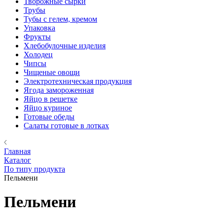
Творожные сырки
Трубы
Тубы с гелем, кремом
Упаковка
Фрукты
Хлебобулочные изделия
Холодец
Чипсы
Чищеные овощи
Электротехническая продукция
Ягода замороженная
Яйцо в решетке
Яйцо куриное
Готовые обеды
Салаты готовые в лотках
Главная
Каталог
По типу продукта
Пельмени
Пельмени