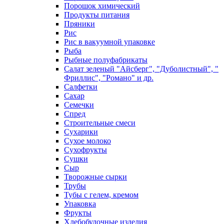
Порошок химический
Продукты питания
Пряники
Рис
Рис в вакуумной упаковке
Рыба
Рыбные полуфабрикаты
Салат зеленый "Айсберг", "Дуболистный", "
Фриллис", "Романо" и др.
Салфетки
Сахар
Семечки
Спред
Строительные смеси
Сухарики
Сухое молоко
Сухофрукты
Сушки
Сыр
Творожные сырки
Трубы
Тубы с гелем, кремом
Упаковка
Фрукты
Хлебобулочные изделия