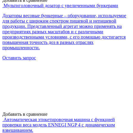
Добавить в сравнение
Мультиголовочный дозатор c увеличенными бункерами
Дозаторы весовые бункерные – оборудование, используемое
для работы с широким спектром пищевой и непищевой
продукции. Представленный агрегат можно применять на
предприятиях разных масштабов и с различными
производственными условиями, с его помощью достигается
повышенная точность доз в разных отраслях
промышленности.
Оставить запрос
Добавить в сравнение
Автоматическая этикетировочная машина с функцией
проверки веса модель ENNEGI NGP 4 c динамическим
взвешиванием.