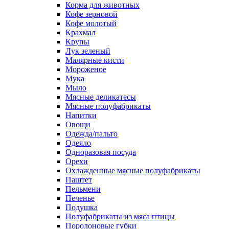
Корма для животных
Кофе зерновой
Кофе молотый
Крахмал
Крупы
Лук зеленый
Малярные кисти
Мороженое
Мука
Мыло
Мясные деликатесы
Мясные полуфабрикаты
Напитки
Овощи
Одежда/пальто
Одеяло
Одноразовая посуда
Орехи
Охлажденные мясные полуфабрикаты
Паштет
Пельмени
Печенье
Подушка
Полуфабрикаты из мяса птицы
Поролоновые губки