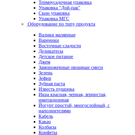
Термоусадочная упаковка
Упаковка "Дой-пак"
Скин упаковка
Упаковка МГС
Оборудование по типу продукта
Валики малярные
Вареники
Восточные сладости
Деликатесы
Детское питание
Джем
Замороженные овощные смеси
Зелень
Зефир
Зубная паста
Известь пушонка
Икра красная, черная, зернистая,
имитационная
Йогурт простой, многослойный, с
наполнителями
Кабель
Какао
Колбасы
Конфеты