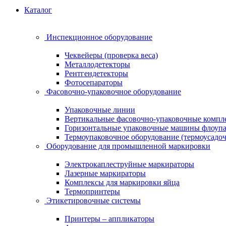
Каталог
Инспекционное оборудование
Чеквейеры (проверка веса)
Металлодетекторы
Рентгендетекторы
Фотосепараторы
Фасовочно-упаковочное оборудование
Упаковочные линии
Вертикальные фасовочно-упаковочные компл
Горизонтальные упаковочные машины флоуп
Термоупаковочное оборудование (термоусадоч
Оборудование для промышленной маркировки
Электрокаплеструйные маркираторы
Лазерные маркираторы
Комплексы для маркировки яйца
Термопринтеры
Этикетировочные системы
Принтеры – аппликаторы