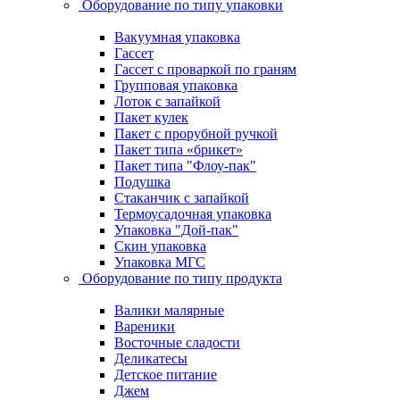
Оборудование по типу упаковки
Вакуумная упаковка
Гассет
Гассет с проваркой по граням
Групповая упаковка
Лоток с запайкой
Пакет кулек
Пакет с прорубной ручкой
Пакет типа «брикет»
Пакет типа "Флоу-пак"
Подушка
Стаканчик с запайкой
Термоусадочная упаковка
Упаковка "Дой-пак"
Скин упаковка
Упаковка МГС
Оборудование по типу продукта
Валики малярные
Вареники
Восточные сладости
Деликатесы
Детское питание
Джем