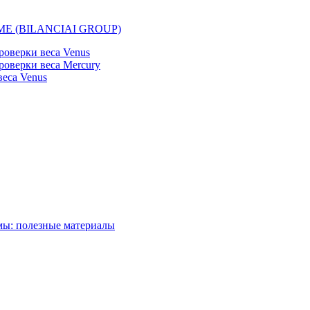
EMME (BILANCIAI GROUP)
оверки веса Venus
оверки веса Mercury
еса Venus
мы: полезные материалы