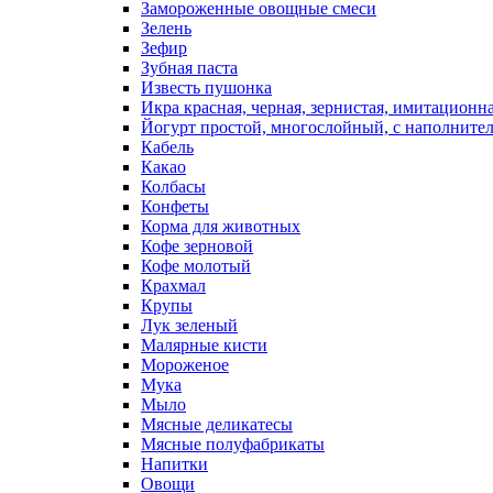
Замороженные овощные смеси
Зелень
Зефир
Зубная паста
Известь пушонка
Икра красная, черная, зернистая, имитационн
Йогурт простой, многослойный, с наполните
Кабель
Какао
Колбасы
Конфеты
Корма для животных
Кофе зерновой
Кофе молотый
Крахмал
Крупы
Лук зеленый
Малярные кисти
Мороженое
Мука
Мыло
Мясные деликатесы
Мясные полуфабрикаты
Напитки
Овощи