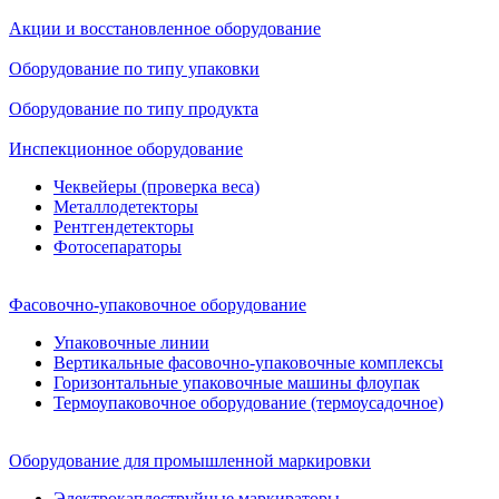
Акции и восстановленное оборудование
Оборудование по типу упаковки
Оборудование по типу продукта
Инспекционное оборудование
Чеквейеры (проверка веса)
Металлодетекторы
Рентгендетекторы
Фотосепараторы
Фасовочно-упаковочное оборудование
Упаковочные линии
Вертикальные фасовочно-упаковочные комплексы
Горизонтальные упаковочные машины флоупак
Термоупаковочное оборудование (термоусадочное)
Оборудование для промышленной маркировки
Электрокаплеструйные маркираторы