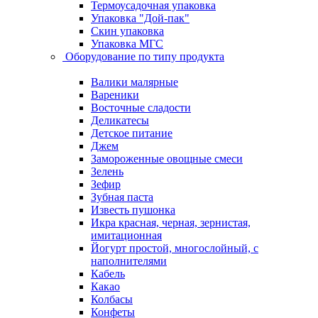
Термоусадочная упаковка
Упаковка "Дой-пак"
Скин упаковка
Упаковка МГС
Оборудование по типу продукта
Валики малярные
Вареники
Восточные сладости
Деликатесы
Детское питание
Джем
Замороженные овощные смеси
Зелень
Зефир
Зубная паста
Известь пушонка
Икра красная, черная, зернистая,
имитационная
Йогурт простой, многослойный, с
наполнителями
Кабель
Какао
Колбасы
Конфеты