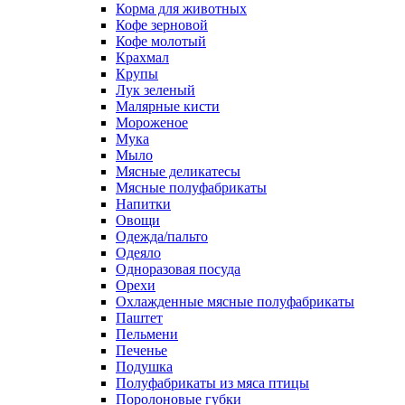
Корма для животных
Кофе зерновой
Кофе молотый
Крахмал
Крупы
Лук зеленый
Малярные кисти
Мороженое
Мука
Мыло
Мясные деликатесы
Мясные полуфабрикаты
Напитки
Овощи
Одежда/пальто
Одеяло
Одноразовая посуда
Орехи
Охлажденные мясные полуфабрикаты
Паштет
Пельмени
Печенье
Подушка
Полуфабрикаты из мяса птицы
Поролоновые губки