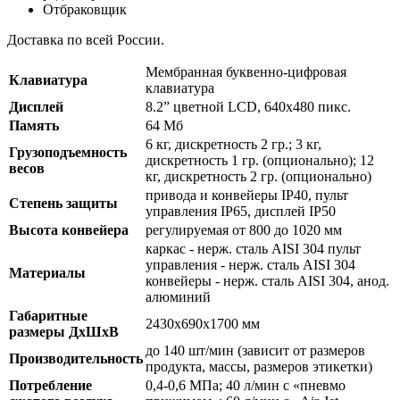
Отбраковщик
Доставка по всей России.
Мембранная буквенно-цифровая
Клавиатура
клавиатура
Дисплей
8.2” цветной LCD, 640х480 пикс.
Память
64 Мб
6 кг, дискретность 2 гр.; 3 кг,
Грузоподъемность
дискретность 1 гр. (опционально); 12
весов
кг, дискретность 2 гр. (опционально)
привода и конвейеры IP40, пульт
Степень защиты
управления IP65, дисплей IP50
Высота конвейера
регулируемая от 800 до 1020 мм
каркас - нерж. сталь AISI 304 пульт
управления - нерж. сталь AISI 304
Материалы
конвейеры - нерж. сталь AISI 304, анод.
алюминий
Габаритные
2430х690х1700 мм
размеры ДхШхВ
до 140 шт/мин (зависит от размеров
Производительность
продукта, массы, размеров этикетки)
Потребление
0,4-0,6 МПа; 40 л/мин с «пневмо