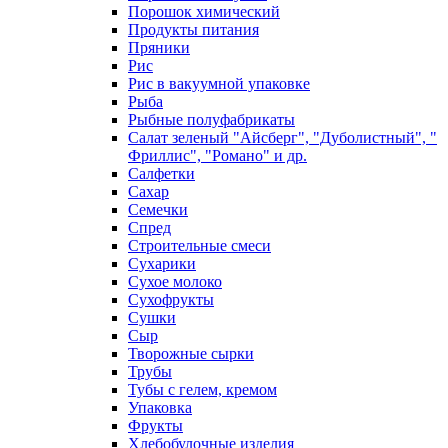
Порошок химический
Продукты питания
Пряники
Рис
Рис в вакуумной упаковке
Рыба
Рыбные полуфабрикаты
Салат зеленый "Айсберг", "Дуболистный", "
Фриллис", "Романо" и др.
Салфетки
Сахар
Семечки
Спред
Строительные смеси
Сухарики
Сухое молоко
Сухофрукты
Сушки
Сыр
Творожные сырки
Трубы
Тубы с гелем, кремом
Упаковка
Фрукты
Хлебобулочные изделия