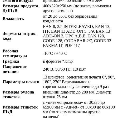
сжатого воздуха
прижимом»; 60 л/мин с «Air-Jet»
Размеры продукта
400х320х250 мм (по заказу возможны
ДхШхВ
другие размеры)
от 20 до 85%, без образования
Влажность
конденсата
EAN 8, 2/5 INTERLEAVED, EAN 13,
ITF, EAN 13 ADD-ON 5, 3/9, EAN 13
Форматы штрих-
ADD-ON 2, UPC A,B,E, EAN 128,
кода
CODE 128, CODABAR 2/7, CODE 32
FARMA IT, PDF 417
Рабочая
-10°C / +40°C
температура
Графика
в формате *.bmp
Напряжение
240 В, 50/60 Гц, 1,0 кВт
питания
13 шрифтов, ориентация печати 0°, 90°,
Параметры печати
180°, 270° Вертикальное и
горизонтальное увеличение до 9 раз
Размеры рулона
внешний диаметр до 280 мм, диаметр
этикеток
втулки 76 мм
с «пневмоприжимом» от 30х35 до
Размеры этикеток
65х60 мм с «Air-Jet» от 30х30 до 80х100
ШхД
мм (по заказу возможны другие
размеры)