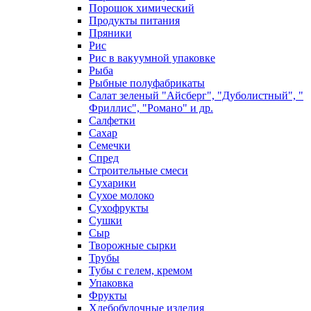
Порошок химический
Продукты питания
Пряники
Рис
Рис в вакуумной упаковке
Рыба
Рыбные полуфабрикаты
Салат зеленый "Айсберг", "Дуболистный", "
Фриллис", "Романо" и др.
Салфетки
Сахар
Семечки
Спред
Строительные смеси
Сухарики
Сухое молоко
Сухофрукты
Сушки
Сыр
Творожные сырки
Трубы
Тубы с гелем, кремом
Упаковка
Фрукты
Хлебобулочные изделия