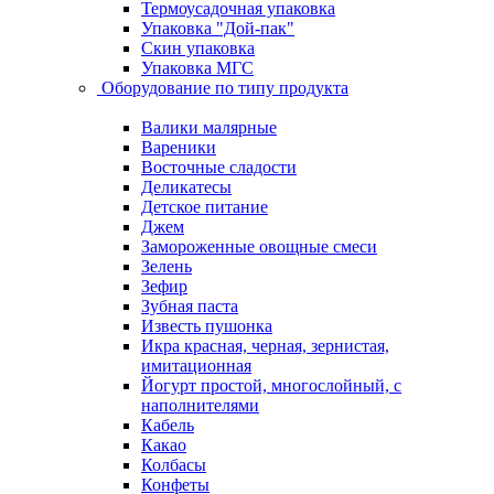
Термоусадочная упаковка
Упаковка "Дой-пак"
Скин упаковка
Упаковка МГС
Оборудование по типу продукта
Валики малярные
Вареники
Восточные сладости
Деликатесы
Детское питание
Джем
Замороженные овощные смеси
Зелень
Зефир
Зубная паста
Известь пушонка
Икра красная, черная, зернистая,
имитационная
Йогурт простой, многослойный, с
наполнителями
Кабель
Какао
Колбасы
Конфеты