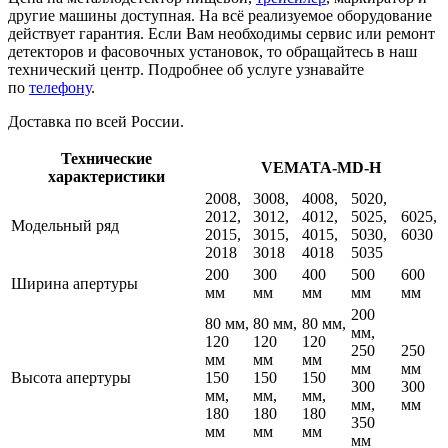
другие машины доступная. На всё реализуемое оборудование
действует гарантия. Если Вам необходимы сервис или ремонт
детекторов и фасовочных установок, то обращайтесь в наш
технический центр. Подробнее об услуге узнавайте
по
телефону
.
Доставка по всей России.
Технические
VEMATA-MD-Н
характеристики
2008,
3008,
4008,
5020,
2012,
3012,
4012,
5025,
6025,
Модельный ряд
2015,
3015,
4015,
5030,
6030
2018
3018
4018
5035
200
300
400
500
600
Ширина апертуры
мм
мм
мм
мм
мм
200
80 мм,
80 мм,
80 мм,
мм,
120
120
120
250
250
мм
мм
мм
мм
мм
Высота апертуры
150
150
150
300
300
мм,
мм,
мм,
мм,
мм
180
180
180
350
мм
мм
мм
мм