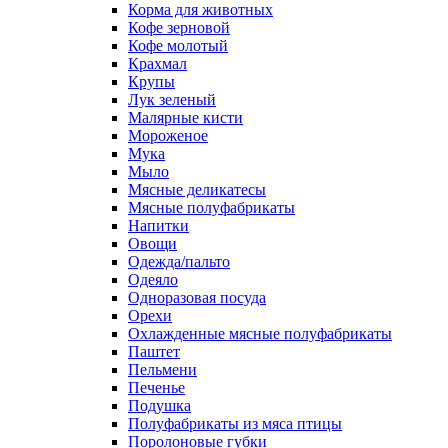
Корма для животных
Кофе зерновой
Кофе молотый
Крахмал
Крупы
Лук зеленый
Малярные кисти
Мороженое
Мука
Мыло
Мясные деликатесы
Мясные полуфабрикаты
Напитки
Овощи
Одежда/пальто
Одеяло
Одноразовая посуда
Орехи
Охлажденные мясные полуфабрикаты
Паштет
Пельмени
Печенье
Подушка
Полуфабрикаты из мяса птицы
Поролоновые губки