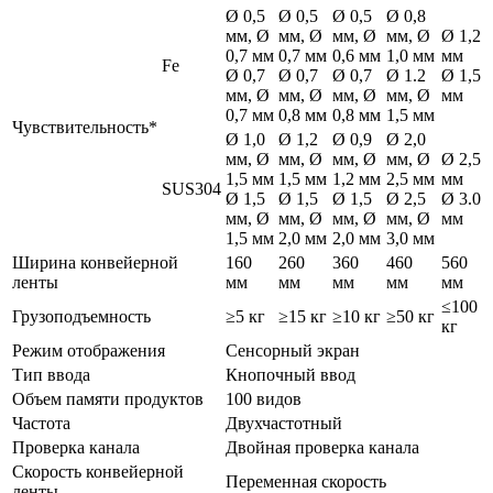
Ø 0,5
Ø 0,5
Ø 0,5
Ø 0,8
мм, Ø
мм, Ø
мм, Ø
мм, Ø
Ø 1,2
0,7 мм
0,7 мм
0,6 мм
1,0 мм
мм
Fe
Ø 0,7
Ø 0,7
Ø 0,7
Ø 1.2
Ø 1,5
мм, Ø
мм, Ø
мм, Ø
мм, Ø
мм
0,7 мм
0,8 мм
0,8 мм
1,5 мм
Чувствительность*
Ø 1,0
Ø 1,2
Ø 0,9
Ø 2,0
мм, Ø
мм, Ø
мм, Ø
мм, Ø
Ø 2,5
1,5 мм
1,5 мм
1,2 мм
2,5 мм
мм
SUS304
Ø 1,5
Ø 1,5
Ø 1,5
Ø 2,5
Ø 3.0
мм, Ø
мм, Ø
мм, Ø
мм, Ø
мм
1,5 мм
2,0 мм
2,0 мм
3,0 мм
Ширина конвейерной
160
260
360
460
560
ленты
мм
мм
мм
мм
мм
≤100
Грузоподъемность
≥5 кг
≥15 кг
≥10 кг
≥50 кг
кг
Режим отображения
Сенсорный экран
Тип ввода
Кнопочный ввод
Объем памяти продуктов
100 видов
Частота
Двухчастотный
Проверка канала
Двойная проверка канала
Скорость конвейерной
Переменная скорость
ленты