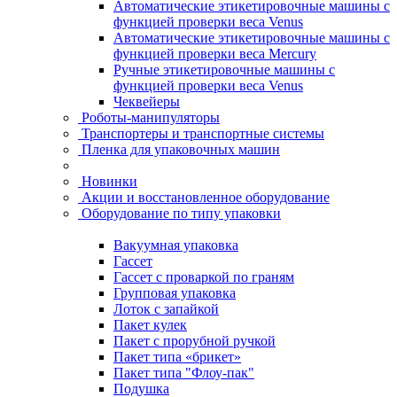
Автоматические этикетировочные машины с
функцией проверки веса Venus
Автоматические этикетировочные машины с
функцией проверки веса Mercury
Ручные этикетировочные машины с
функцией проверки веса Venus
Чеквейеры
Роботы-манипуляторы
Транспортеры и транспортные системы
Пленка для упаковочных машин
Новинки
Акции и восстановленное оборудование
Оборудование по типу упаковки
Вакуумная упаковка
Гассет
Гассет с проваркой по граням
Групповая упаковка
Лоток с запайкой
Пакет кулек
Пакет с прорубной ручкой
Пакет типа «брикет»
Пакет типа "Флоу-пак"
Подушка