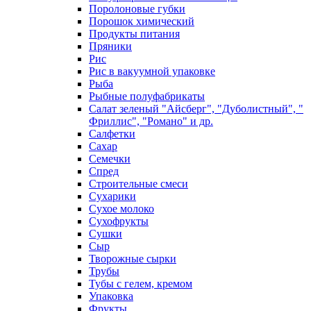
Поролоновые губки
Порошок химический
Продукты питания
Пряники
Рис
Рис в вакуумной упаковке
Рыба
Рыбные полуфабрикаты
Салат зеленый "Айсберг", "Дуболистный", "
Фриллис", "Романо" и др.
Салфетки
Сахар
Семечки
Спред
Строительные смеси
Сухарики
Сухое молоко
Сухофрукты
Сушки
Сыр
Творожные сырки
Трубы
Тубы с гелем, кремом
Упаковка
Фрукты