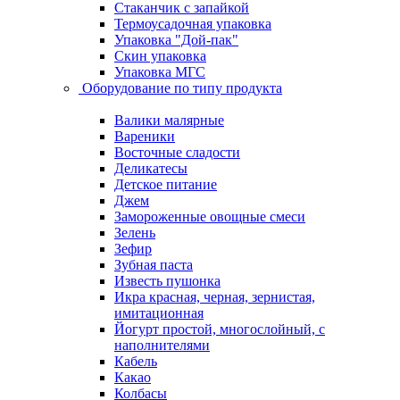
Стаканчик с запайкой
Термоусадочная упаковка
Упаковка "Дой-пак"
Скин упаковка
Упаковка МГС
Оборудование по типу продукта
Валики малярные
Вареники
Восточные сладости
Деликатесы
Детское питание
Джем
Замороженные овощные смеси
Зелень
Зефир
Зубная паста
Известь пушонка
Икра красная, черная, зернистая,
имитационная
Йогурт простой, многослойный, с
наполнителями
Кабель
Какао
Колбасы