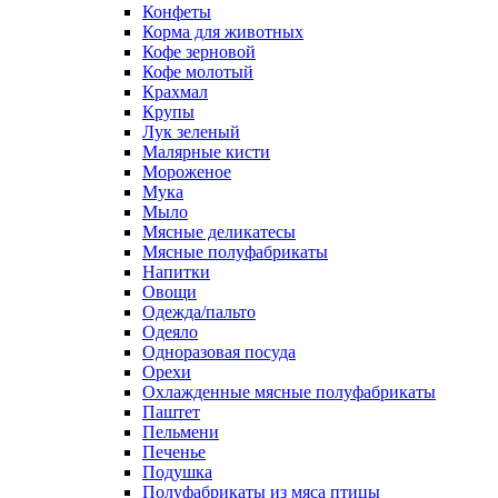
Конфеты
Корма для животных
Кофе зерновой
Кофе молотый
Крахмал
Крупы
Лук зеленый
Малярные кисти
Мороженое
Мука
Мыло
Мясные деликатесы
Мясные полуфабрикаты
Напитки
Овощи
Одежда/пальто
Одеяло
Одноразовая посуда
Орехи
Охлажденные мясные полуфабрикаты
Паштет
Пельмени
Печенье
Подушка
Полуфабрикаты из мяса птицы