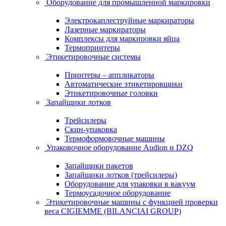
Оборудование для промышленной маркировки
Электрокаплеструйные маркираторы
Лазерные маркираторы
Комплексы для маркировки яйца
Термопринтеры
Этикетировочные системы
Принтеры – аппликаторы
Автоматические этикетировщики
Этикетировочные головки
Запайщики лотков
Трейсилеры
Скин-упаковка
Термоформовочные машины
Упаковочное оборудование Audion и DZQ
Запайщики пакетов
Запайщики лотков (трейсилеры)
Оборудование для упаковки в вакуум
Термоусадочное оборудование
Этикетировочные машины с функцией проверки
веса CIGIEMME (BILANCIAI GROUP)