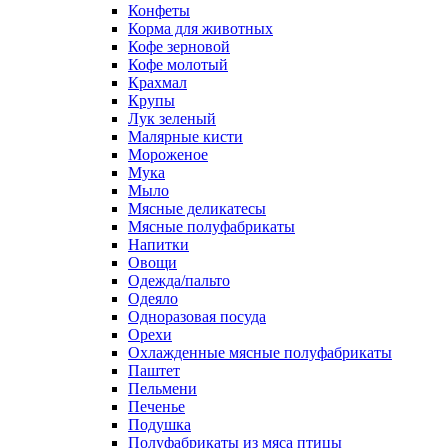
Конфеты
Корма для животных
Кофе зерновой
Кофе молотый
Крахмал
Крупы
Лук зеленый
Малярные кисти
Мороженое
Мука
Мыло
Мясные деликатесы
Мясные полуфабрикаты
Напитки
Овощи
Одежда/пальто
Одеяло
Одноразовая посуда
Орехи
Охлажденные мясные полуфабрикаты
Паштет
Пельмени
Печенье
Подушка
Полуфабрикаты из мяса птицы