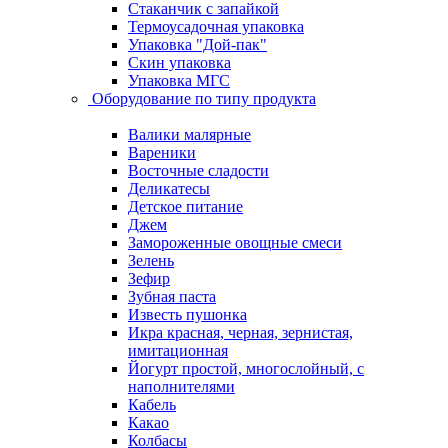
Стаканчик с запайкой
Термоусадочная упаковка
Упаковка "Дой-пак"
Скин упаковка
Упаковка МГС
Оборудование по типу продукта
Валики малярные
Вареники
Восточные сладости
Деликатесы
Детское питание
Джем
Замороженные овощные смеси
Зелень
Зефир
Зубная паста
Известь пушонка
Икра красная, черная, зернистая,
имитационная
Йогурт простой, многослойный, с
наполнителями
Кабель
Какао
Колбасы