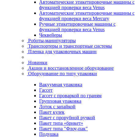
Автоматические этикетировочные машины с
функцией проверки веса Venus
Автоматические этикетировочные машины с
функцией проверки веса Mercury
Ручные этикетировочные машины с
функцией проверки веса Venus
Чеквейеры
Роботы-манипуляторы
Транспортеры и транспортные системы
Пленка для упаковочных машин
Новинки
Акции и восстановленное оборудование
Оборудование по типу упаковки
Вакуумная упаковка
Гассет
Гассет с проваркой по граням
Групповая упаковка
Лоток с запайкой
Пакет кулек
Пакет с прорубной ручкой
Пакет типа «брикет»
Пакет типа "Флоу-пак"
Подушка