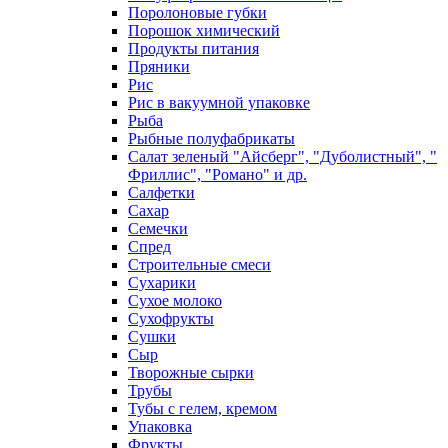
Поролоновые губки
Порошок химический
Продукты питания
Пряники
Рис
Рис в вакуумной упаковке
Рыба
Рыбные полуфабрикаты
Салат зеленый "Айсберг", "Дуболистный", "
Фриллис", "Романо" и др.
Салфетки
Сахар
Семечки
Спред
Строительные смеси
Сухарики
Сухое молоко
Сухофрукты
Сушки
Сыр
Творожные сырки
Трубы
Тубы с гелем, кремом
Упаковка
Фрукты