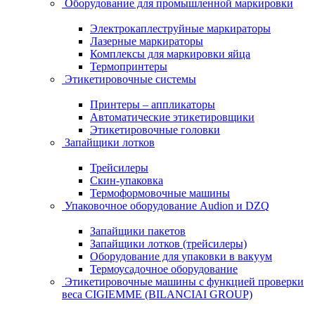
Оборудование для промышленной маркировки
Электрокаплеструйные маркираторы
Лазерные маркираторы
Комплексы для маркировки яйца
Термопринтеры
Этикетировочные системы
Принтеры – аппликаторы
Автоматические этикетировщики
Этикетировочные головки
Запайщики лотков
Трейсилеры
Скин-упаковка
Термоформовочные машины
Упаковочное оборудование Audion и DZQ
Запайщики пакетов
Запайщики лотков (трейсилеры)
Оборудование для упаковки в вакуум
Термоусадочное оборудование
Этикетировочные машины с функцией проверки
веса CIGIEMME (BILANCIAI GROUP)