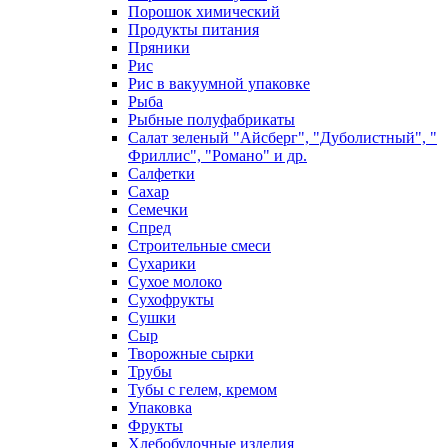
Порошок химический
Продукты питания
Пряники
Рис
Рис в вакуумной упаковке
Рыба
Рыбные полуфабрикаты
Салат зеленый "Айсберг", "Дуболистный", "
Фриллис", "Романо" и др.
Салфетки
Сахар
Семечки
Спред
Строительные смеси
Сухарики
Сухое молоко
Сухофрукты
Сушки
Сыр
Творожные сырки
Трубы
Тубы с гелем, кремом
Упаковка
Фрукты
Хлебобулочные изделия