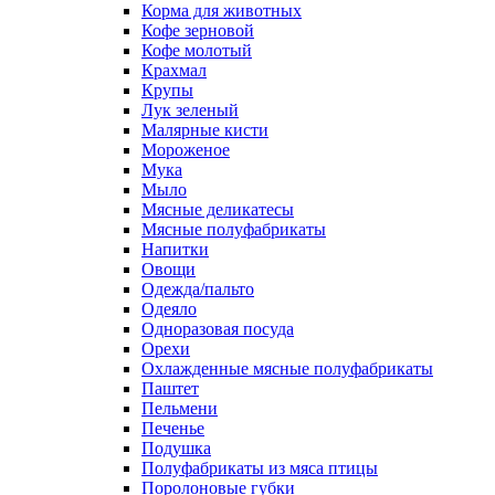
Корма для животных
Кофе зерновой
Кофе молотый
Крахмал
Крупы
Лук зеленый
Малярные кисти
Мороженое
Мука
Мыло
Мясные деликатесы
Мясные полуфабрикаты
Напитки
Овощи
Одежда/пальто
Одеяло
Одноразовая посуда
Орехи
Охлажденные мясные полуфабрикаты
Паштет
Пельмени
Печенье
Подушка
Полуфабрикаты из мяса птицы
Поролоновые губки