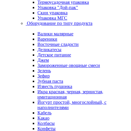
Термоусадочная упаковка
Упаковка "Дой-пак"
Скин упаковка
Упаковка МГС
Оборудование по типу продукта
Валики малярные
Вареники
Восточные сладости
Деликатесы
Детское питание
Джем
Замороженные овощные смеси
Зелень
Зефир
Зубная паста
Известь пушонка
Икра красная, черная, зернистая,
имитационная
Йогурт простой, многослойный, с
наполнителями
Кабель
Какао
Колбасы
Конфеты