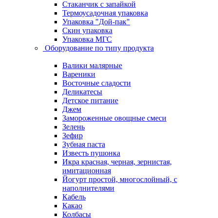
Стаканчик с запайкой
Термоусадочная упаковка
Упаковка "Дой-пак"
Скин упаковка
Упаковка МГС
Оборудование по типу продукта
Валики малярные
Вареники
Восточные сладости
Деликатесы
Детское питание
Джем
Замороженные овощные смеси
Зелень
Зефир
Зубная паста
Известь пушонка
Икра красная, черная, зернистая,
имитационная
Йогурт простой, многослойный, с
наполнителями
Кабель
Какао
Колбасы