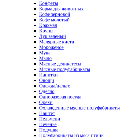
Конфеты
Корма для животных
Кофе зерновой
Кофе молотый
Крахмал
Крупы
Лук зеленый
Малярные кисти
Мороженое
Мука
Мыло
Мясные деликатесы
Мясные полуфабрикаты
Напитки
Овощи
Одежда/пальто
Одеяло
Одноразовая посуда
Орехи
Охлажденные мясные полуфабрикаты
Паштет
Пельмени
Печенье
Подушка
Полуфабрикаты из мяса птицы