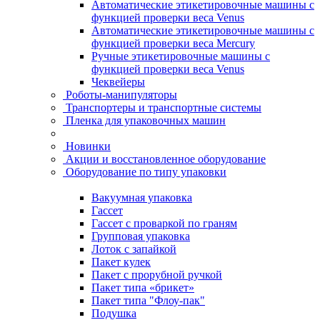
Автоматические этикетировочные машины с
функцией проверки веса Venus
Автоматические этикетировочные машины с
функцией проверки веса Mercury
Ручные этикетировочные машины с
функцией проверки веса Venus
Чеквейеры
Роботы-манипуляторы
Транспортеры и транспортные системы
Пленка для упаковочных машин
Новинки
Акции и восстановленное оборудование
Оборудование по типу упаковки
Вакуумная упаковка
Гассет
Гассет с проваркой по граням
Групповая упаковка
Лоток с запайкой
Пакет кулек
Пакет с прорубной ручкой
Пакет типа «брикет»
Пакет типа "Флоу-пак"
Подушка