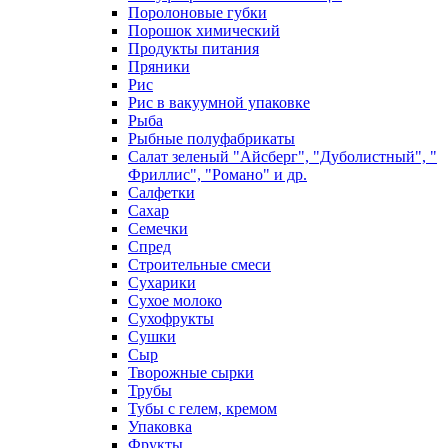
Поролоновые губки
Порошок химический
Продукты питания
Пряники
Рис
Рис в вакуумной упаковке
Рыба
Рыбные полуфабрикаты
Салат зеленый "Айсберг", "Дуболистный", "
Фриллис", "Романо" и др.
Салфетки
Сахар
Семечки
Спред
Строительные смеси
Сухарики
Сухое молоко
Сухофрукты
Сушки
Сыр
Творожные сырки
Трубы
Тубы с гелем, кремом
Упаковка
Фрукты