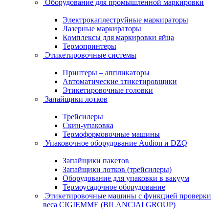
Оборудование для промышленной маркировки
Электрокаплеструйные маркираторы
Лазерные маркираторы
Комплексы для маркировки яйца
Термопринтеры
Этикетировочные системы
Принтеры – аппликаторы
Автоматические этикетировщики
Этикетировочные головки
Запайщики лотков
Трейсилеры
Скин-упаковка
Термоформовочные машины
Упаковочное оборудование Audion и DZQ
Запайщики пакетов
Запайщики лотков (трейсилеры)
Оборудование для упаковки в вакуум
Термоусадочное оборудование
Этикетировочные машины с функцией проверки
веса CIGIEMME (BILANCIAI GROUP)