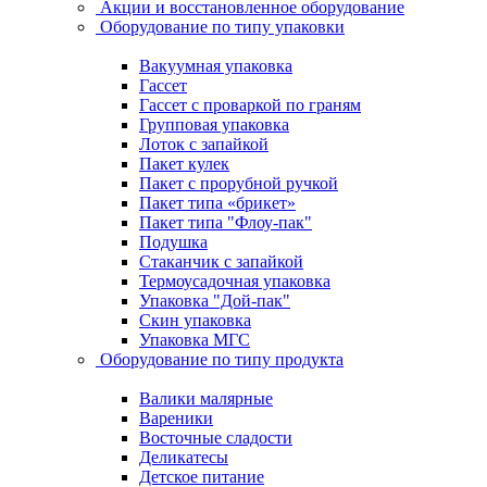
Акции и восстановленное оборудование
Оборудование по типу упаковки
Вакуумная упаковка
Гассет
Гассет с проваркой по граням
Групповая упаковка
Лоток с запайкой
Пакет кулек
Пакет с прорубной ручкой
Пакет типа «брикет»
Пакет типа "Флоу-пак"
Подушка
Стаканчик с запайкой
Термоусадочная упаковка
Упаковка "Дой-пак"
Скин упаковка
Упаковка МГС
Оборудование по типу продукта
Валики малярные
Вареники
Восточные сладости
Деликатесы
Детское питание