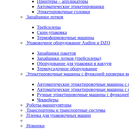
Принтеры – аппликаторы
Автоматические этикетировщики
Этикетировочные головки
Запайщики лотков
Трейсилеры
Скин-упаковка
Термоформовочные машины
Упаковочное оборудование Audion и DZQ
Запайщики пакетов
Запайщики лотков (трейсилеры)
Оборудование для упаковки в вакуум
Термоусадочное оборудование
Этикетировочные машины с функцией проверки 
Автоматические этикетировочные машины с ф
Автоматические этикетировочные машины с ф
Ручные этикетировочные машины с функцией 
Чеквейеры
Роботы-манипуляторы
Транспортеры и транспортные системы
Пленка для упаковочных машин
Новинки