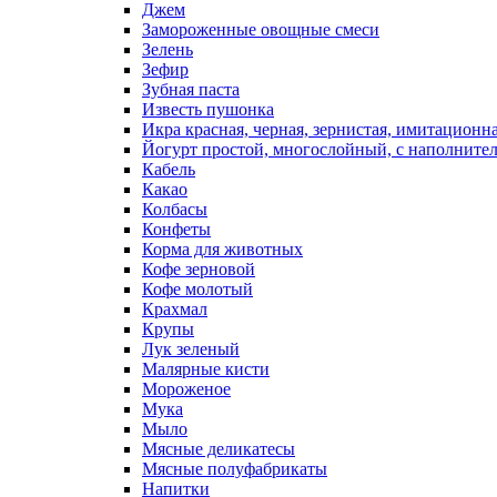
Джем
Замороженные овощные смеси
Зелень
Зефир
Зубная паста
Известь пушонка
Икра красная, черная, зернистая, имитационн
Йогурт простой, многослойный, с наполните
Кабель
Какао
Колбасы
Конфеты
Корма для животных
Кофе зерновой
Кофе молотый
Крахмал
Крупы
Лук зеленый
Малярные кисти
Мороженое
Мука
Мыло
Мясные деликатесы
Мясные полуфабрикаты
Напитки