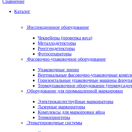
Сравнение
Каталог
Инспекционное оборудование
Чеквейеры (проверка веса)
Металлодетекторы
Рентгендетекторы
Фотосепараторы
Фасовочно-упаковочное оборудование
Упаковочные линии
Вертикальные фасовочно-упаковочные компл
Горизонтальные упаковочные машины флоуп
Термоупаковочное оборудование (термоусадоч
Оборудование для промышленной маркировки
Электрокаплеструйные маркираторы
Лазерные маркираторы
Комплексы для маркировки яйца
Термопринтеры
Этикетировочные системы