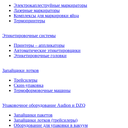
Электрокаплеструйные маркираторы
Лазерные маркираторы
Комплексы для маркировки яйца
Термопринтеры
Этикетировочные системы
Принтеры – аппликаторы
Автоматические этикетировщики
Этикетировочные головки
Запайщики лотков
Трейсилеры
Скин-упаковка
Термоформовочные машины
Упаковочное оборудование Audion и DZQ
Запайщики пакетов
Запайщики лотков (трейсилеры)
Оборудование для упаковки в вакуум