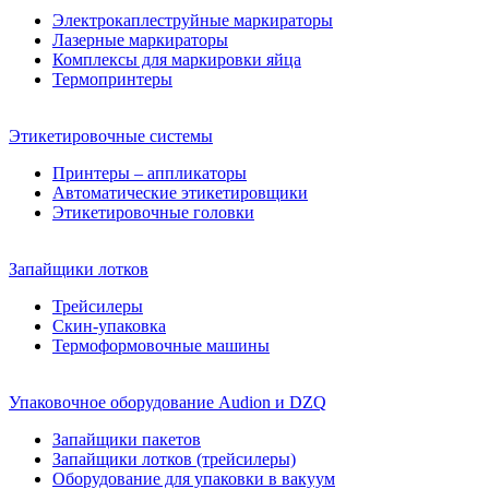
Электрокаплеструйные маркираторы
Лазерные маркираторы
Комплексы для маркировки яйца
Термопринтеры
Этикетировочные системы
Принтеры – аппликаторы
Автоматические этикетировщики
Этикетировочные головки
Запайщики лотков
Трейсилеры
Скин-упаковка
Термоформовочные машины
Упаковочное оборудование Audion и DZQ
Запайщики пакетов
Запайщики лотков (трейсилеры)
Оборудование для упаковки в вакуум