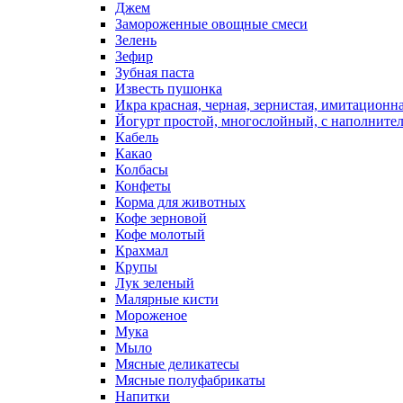
Джем
Замороженные овощные смеси
Зелень
Зефир
Зубная паста
Известь пушонка
Икра красная, черная, зернистая, имитационн
Йогурт простой, многослойный, с наполните
Кабель
Какао
Колбасы
Конфеты
Корма для животных
Кофе зерновой
Кофе молотый
Крахмал
Крупы
Лук зеленый
Малярные кисти
Мороженое
Мука
Мыло
Мясные деликатесы
Мясные полуфабрикаты
Напитки