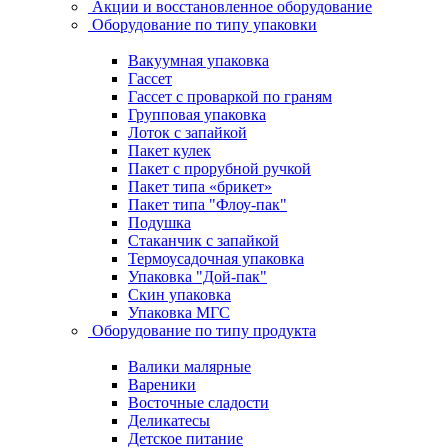
Акции и восстановленное оборудование
Оборудование по типу упаковки
Вакуумная упаковка
Гассет
Гассет с проваркой по граням
Групповая упаковка
Лоток с запайкой
Пакет кулек
Пакет с прорубной ручкой
Пакет типа «брикет»
Пакет типа "Флоу-пак"
Подушка
Стаканчик с запайкой
Термоусадочная упаковка
Упаковка "Дой-пак"
Скин упаковка
Упаковка МГС
Оборудование по типу продукта
Валики малярные
Вареники
Восточные сладости
Деликатесы
Детское питание