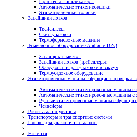
Принтеры – аппликаторы
Автоматические этикетировщики
Этикетировочные головки
Запайщики лотков
Трейсилеры
Скин-упаковка
Термоформовочные машины
Упаковочное оборудование Audion и DZQ
Запайщики пакетов
Запайщики лотков (трейсилеры)
Оборудование для упаковки в вакуум
Термоусадочное оборудование
Этикетировочные машины с функцией проверки 
Автоматические этикетировочные машины с ф
Автоматические этикетировочные машины с ф
Ручные этикетировочные машины с функцией 
Чеквейеры
Роботы-манипуляторы
Транспортеры и транспортные системы
Пленка для упаковочных машин
Новинки