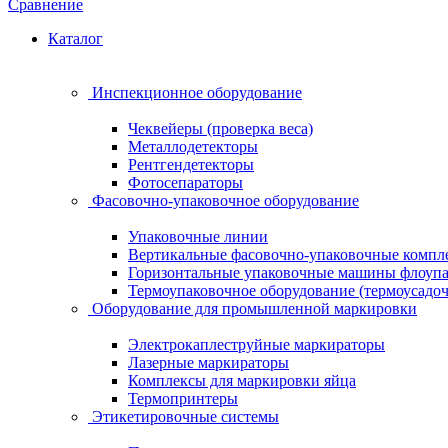
Сравнение
Каталог
Инспекционное оборудование
Чеквейеры (проверка веса)
Металлодетекторы
Рентгендетекторы
Фотосепараторы
Фасовочно-упаковочное оборудование
Упаковочные линии
Вертикальные фасовочно-упаковочные компл
Горизонтальные упаковочные машины флоуп
Термоупаковочное оборудование (термоусадоч
Оборудование для промышленной маркировки
Электрокаплеструйные маркираторы
Лазерные маркираторы
Комплексы для маркировки яйца
Термопринтеры
Этикетировочные системы