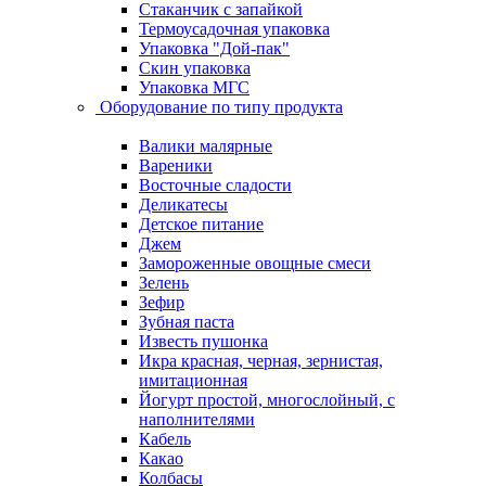
Стаканчик с запайкой
Термоусадочная упаковка
Упаковка "Дой-пак"
Скин упаковка
Упаковка МГС
Оборудование по типу продукта
Валики малярные
Вареники
Восточные сладости
Деликатесы
Детское питание
Джем
Замороженные овощные смеси
Зелень
Зефир
Зубная паста
Известь пушонка
Икра красная, черная, зернистая,
имитационная
Йогурт простой, многослойный, с
наполнителями
Кабель
Какао
Колбасы