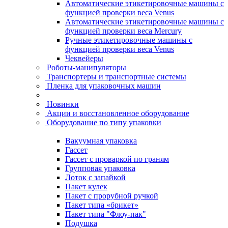
Автоматические этикетировочные машины с
функцией проверки веса Venus
Автоматические этикетировочные машины с
функцией проверки веса Mercury
Ручные этикетировочные машины с
функцией проверки веса Venus
Чеквейеры
Роботы-манипуляторы
Транспортеры и транспортные системы
Пленка для упаковочных машин
Новинки
Акции и восстановленное оборудование
Оборудование по типу упаковки
Вакуумная упаковка
Гассет
Гассет с проваркой по граням
Групповая упаковка
Лоток с запайкой
Пакет кулек
Пакет с прорубной ручкой
Пакет типа «брикет»
Пакет типа "Флоу-пак"
Подушка