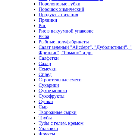
Поролоновые губки
Порошок химический
Продукты питания
Пряники
Рис
Рис в вакуумной упаковке
Рыба
Рыбные полуфабрикаты
Салат зеленый "Айсберг", "Дуболистный", "
Фриллис", "Романо" и др.
Салфетки
Сахар
Семечки
Спред
Строительные смеси
Сухарики
Сухое молоко
Сухофрукты
Сушки
Сыр
Творожные сырки
Трубы
Тубы с гелем, кремом
Упаковка
Фрукты