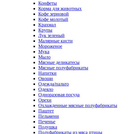
Конфеты
Корма для животных
Кофе зерновой
Кофе молотый
Крахмал
Крупы
Лук зеленый
Малярные кисти
Мороженое
Мука
Мыло
Мясные деликатесы
Мясные полуфабрикаты
Напитки
Овощи
Одежда/пальто
Одеяло
Одноразовая посуда
Орехи
Охлажденные мясные полуфабрикаты
Паштет
Пельмени
Печенье
Подушка
Полуфабрикаты из мяса птицы