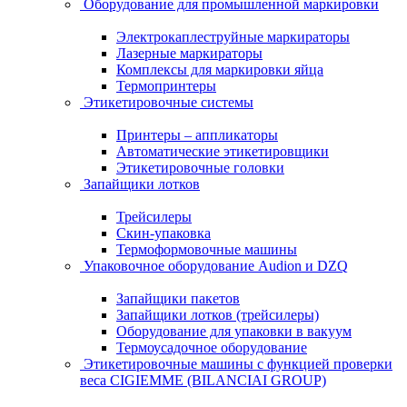
Оборудование для промышленной маркировки
Электрокаплеструйные маркираторы
Лазерные маркираторы
Комплексы для маркировки яйца
Термопринтеры
Этикетировочные системы
Принтеры – аппликаторы
Автоматические этикетировщики
Этикетировочные головки
Запайщики лотков
Трейсилеры
Скин-упаковка
Термоформовочные машины
Упаковочное оборудование Audion и DZQ
Запайщики пакетов
Запайщики лотков (трейсилеры)
Оборудование для упаковки в вакуум
Термоусадочное оборудование
Этикетировочные машины с функцией проверки
веса CIGIEMME (BILANCIAI GROUP)