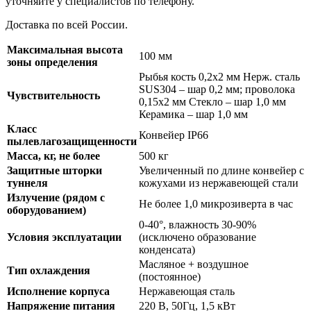
уточняйте у специалистов по телефону.
Доставка по всей России.
Максимальная высота
100 мм
зоны определения
Рыбья кость 0,2х2 мм Нерж. сталь
SUS304 – шар 0,2 мм; проволока
Чувствительность
0,15х2 мм Стекло – шар 1,0 мм
Керамика – шар 1,0 мм
Класс
Конвейер IP66
пылевлагозащищенности
Масса, кг, не более
500 кг
Защитные шторки
Увеличенный по длине конвейер с
туннеля
кожухами из нержавеющей стали
Излучение (рядом с
Не более 1,0 микрозиверта в час
оборудованием)
0-40°, влажность 30-90%
Условия эксплуатации
(исключено образование
конденсата)
Масляное + воздушное
Тип охлаждения
(постоянное)
Исполнение корпуса
Нержавеющая сталь
Напряжение питания
220 В, 50Гц, 1,5 кВт