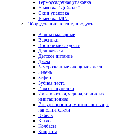
Термоусадочная упаковка
Упаковка "Дой-пак"
Скин упаковка
Упаковка МГС
Оборудование по типу продукта
Валики малярные
Вареники
Восточные сладости
Деликатесы
Детское питание
Джем
Замороженные овощные смеси
Зелень
Зефир
Зубная паста
Известь пушонка
Икра красная, черная, зернистая,
имитационная
Йогурт простой, многослойный, с
наполнителями
Кабель
Какао
Колбасы
Конфеты