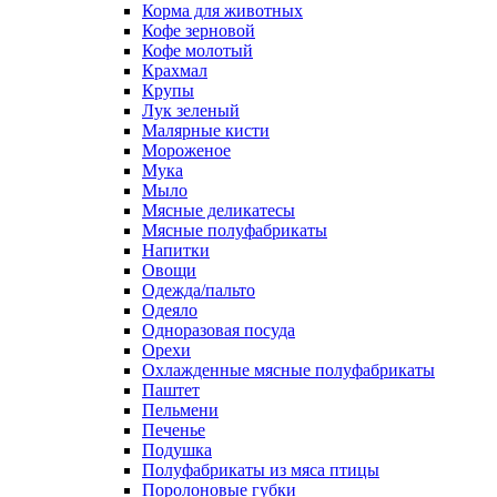
Корма для животных
Кофе зерновой
Кофе молотый
Крахмал
Крупы
Лук зеленый
Малярные кисти
Мороженое
Мука
Мыло
Мясные деликатесы
Мясные полуфабрикаты
Напитки
Овощи
Одежда/пальто
Одеяло
Одноразовая посуда
Орехи
Охлажденные мясные полуфабрикаты
Паштет
Пельмени
Печенье
Подушка
Полуфабрикаты из мяса птицы
Поролоновые губки