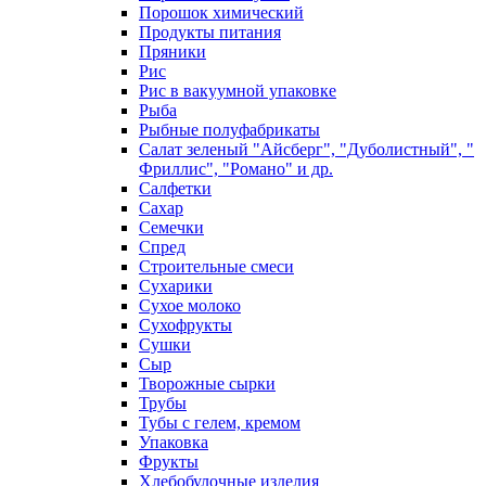
Порошок химический
Продукты питания
Пряники
Рис
Рис в вакуумной упаковке
Рыба
Рыбные полуфабрикаты
Салат зеленый "Айсберг", "Дуболистный", "
Фриллис", "Романо" и др.
Салфетки
Сахар
Семечки
Спред
Строительные смеси
Сухарики
Сухое молоко
Сухофрукты
Сушки
Сыр
Творожные сырки
Трубы
Тубы с гелем, кремом
Упаковка
Фрукты
Хлебобулочные изделия