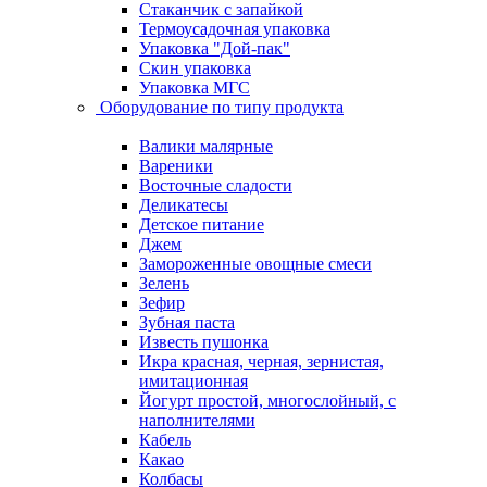
Стаканчик с запайкой
Термоусадочная упаковка
Упаковка "Дой-пак"
Скин упаковка
Упаковка МГС
Оборудование по типу продукта
Валики малярные
Вареники
Восточные сладости
Деликатесы
Детское питание
Джем
Замороженные овощные смеси
Зелень
Зефир
Зубная паста
Известь пушонка
Икра красная, черная, зернистая,
имитационная
Йогурт простой, многослойный, с
наполнителями
Кабель
Какао
Колбасы