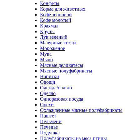
Конфеты
Корма для животных
Кофе зерновой
Кофе молотый
Крахмал
Крупы
Лук зеленый
Малярные кисти
Мороженое
Мука
Мыло
Мясные деликатесы
Мясные полуфабрикаты
Напитки
Овощи
Одежда/пальто
Одеяло
Одноразовая посуда
Орехи
Охлажденные мясные полуфабрикаты
Паштет
Пельмени
Печенье
Подушка
Полуфабрикаты из мяса птицы