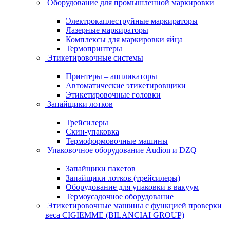
Оборудование для промышленной маркировки
Электрокаплеструйные маркираторы
Лазерные маркираторы
Комплексы для маркировки яйца
Термопринтеры
Этикетировочные системы
Принтеры – аппликаторы
Автоматические этикетировщики
Этикетировочные головки
Запайщики лотков
Трейсилеры
Скин-упаковка
Термоформовочные машины
Упаковочное оборудование Audion и DZQ
Запайщики пакетов
Запайщики лотков (трейсилеры)
Оборудование для упаковки в вакуум
Термоусадочное оборудование
Этикетировочные машины с функцией проверки
веса CIGIEMME (BILANCIAI GROUP)