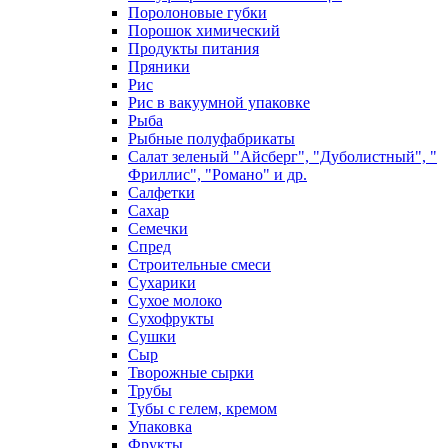
Поролоновые губки
Порошок химический
Продукты питания
Пряники
Рис
Рис в вакуумной упаковке
Рыба
Рыбные полуфабрикаты
Салат зеленый "Айсберг", "Дуболистный", "
Фриллис", "Романо" и др.
Салфетки
Сахар
Семечки
Спред
Строительные смеси
Сухарики
Сухое молоко
Сухофрукты
Сушки
Сыр
Творожные сырки
Трубы
Тубы с гелем, кремом
Упаковка
Фрукты