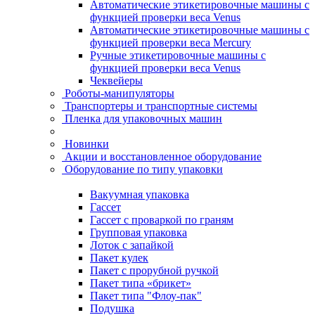
Автоматические этикетировочные машины с
функцией проверки веса Venus
Автоматические этикетировочные машины с
функцией проверки веса Mercury
Ручные этикетировочные машины с
функцией проверки веса Venus
Чеквейеры
Роботы-манипуляторы
Транспортеры и транспортные системы
Пленка для упаковочных машин
Новинки
Акции и восстановленное оборудование
Оборудование по типу упаковки
Вакуумная упаковка
Гассет
Гассет с проваркой по граням
Групповая упаковка
Лоток с запайкой
Пакет кулек
Пакет с прорубной ручкой
Пакет типа «брикет»
Пакет типа "Флоу-пак"
Подушка