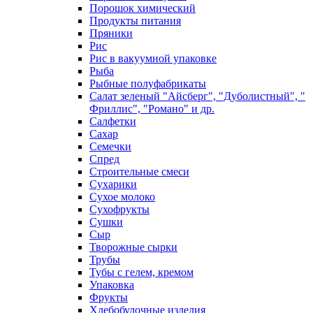
Порошок химический
Продукты питания
Пряники
Рис
Рис в вакуумной упаковке
Рыба
Рыбные полуфабрикаты
Салат зеленый "Айсберг", "Дуболистный", "
Фриллис", "Романо" и др.
Салфетки
Сахар
Семечки
Спред
Строительные смеси
Сухарики
Сухое молоко
Сухофрукты
Сушки
Сыр
Творожные сырки
Трубы
Тубы с гелем, кремом
Упаковка
Фрукты
Хлебобулочные изделия