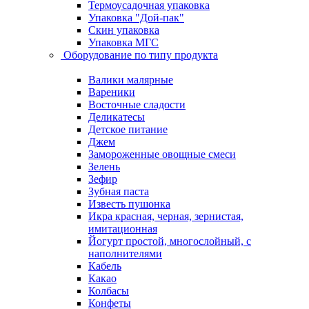
Термоусадочная упаковка
Упаковка "Дой-пак"
Скин упаковка
Упаковка МГС
Оборудование по типу продукта
Валики малярные
Вареники
Восточные сладости
Деликатесы
Детское питание
Джем
Замороженные овощные смеси
Зелень
Зефир
Зубная паста
Известь пушонка
Икра красная, черная, зернистая,
имитационная
Йогурт простой, многослойный, с
наполнителями
Кабель
Какао
Колбасы
Конфеты