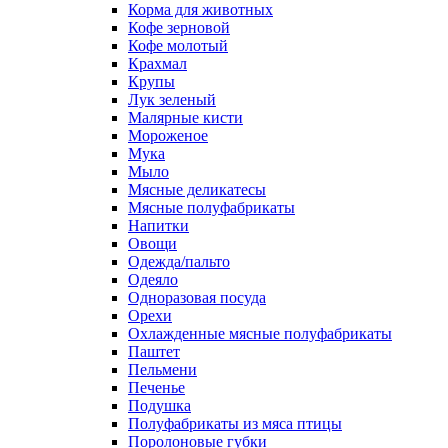
Корма для животных
Кофе зерновой
Кофе молотый
Крахмал
Крупы
Лук зеленый
Малярные кисти
Мороженое
Мука
Мыло
Мясные деликатесы
Мясные полуфабрикаты
Напитки
Овощи
Одежда/пальто
Одеяло
Одноразовая посуда
Орехи
Охлажденные мясные полуфабрикаты
Паштет
Пельмени
Печенье
Подушка
Полуфабрикаты из мяса птицы
Поролоновые губки