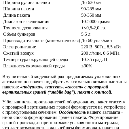
Ширина рулона пленки
До 620 мм
Ширина пакета
90-285 мм
Длина пакета
50-350 мм
Диапазон взвешивания
10-5000 грамм
Точность дозирования
+/-0,5-2,0 гр.
Объем бункеров
5,5 л
Производительность (кинематическая)
До 60 упак/мин
Электропитание
220 В, 50Гц, 8,5 кВт
Сжатый воздух
200 л/мин, 0.6 МПа
Температура окружающей среды
10-35 град. Ц
Влажность окружающей среды
≤90%
Внушительный модельный ряд предлагаемых упаковочных
автоматов позволяет подобрать максимально возможные типы
пакетов:
«подушка», «гассет», «гассет» с проваркой
вертикальных граней (“stabilo bag”), пакет с клипсой.
У большинства производителей оборудования, пакет «гассет»
с проваркой вертикальных граней формируется на устройстве
с прямоугольным сечением.
Особенность
нашего автомата -
иной способ формирования граней пакета. Формирование
граней происходит при протяжке упаковочного материала,
что дает возможность в дальнейшем формировать пакет на