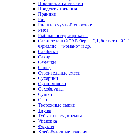
Порошок химический
Продукты питания
Пряники
Рис
Рис в вакуумной упаковке
Рыба
Рыбные полуфабрикаты
Салат зеленый "Айсберг", "Дуболистный", "
Фриллис", "Романо" и др.
Салфетки
Сахар
Семечки
Спред
Строительные смеси
Сухарики
Сухое молоко
Сухофрукты
Сушки
Сыр
Творожные сырки
Трубы
Тубы с гелем, кремом
Упаковка
Фрукты
Хлебобулочные изделия