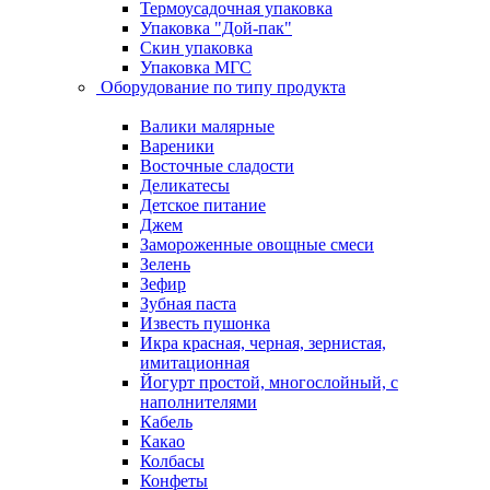
Термоусадочная упаковка
Упаковка "Дой-пак"
Скин упаковка
Упаковка МГС
Оборудование по типу продукта
Валики малярные
Вареники
Восточные сладости
Деликатесы
Детское питание
Джем
Замороженные овощные смеси
Зелень
Зефир
Зубная паста
Известь пушонка
Икра красная, черная, зернистая,
имитационная
Йогурт простой, многослойный, с
наполнителями
Кабель
Какао
Колбасы
Конфеты