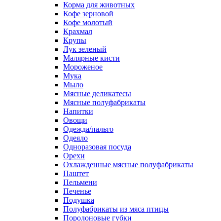
Корма для животных
Кофе зерновой
Кофе молотый
Крахмал
Крупы
Лук зеленый
Малярные кисти
Мороженое
Мука
Мыло
Мясные деликатесы
Мясные полуфабрикаты
Напитки
Овощи
Одежда/пальто
Одеяло
Одноразовая посуда
Орехи
Охлажденные мясные полуфабрикаты
Паштет
Пельмени
Печенье
Подушка
Полуфабрикаты из мяса птицы
Поролоновые губки