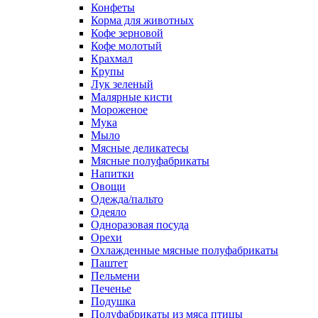
Конфеты
Корма для животных
Кофе зерновой
Кофе молотый
Крахмал
Крупы
Лук зеленый
Малярные кисти
Мороженое
Мука
Мыло
Мясные деликатесы
Мясные полуфабрикаты
Напитки
Овощи
Одежда/пальто
Одеяло
Одноразовая посуда
Орехи
Охлажденные мясные полуфабрикаты
Паштет
Пельмени
Печенье
Подушка
Полуфабрикаты из мяса птицы