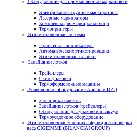
Оборудование для промышленной маркировки
Электрокаплеструйные маркираторы
Лазерные маркираторы
Комплексы для маркировки яйца
Термопринтеры
Этикетировочные системы
Принтеры – аппликаторы
Автоматические этикетировщики
Этикетировочные головки
Запайщики лотков
Трейсилеры
Скин-упаковка
Термоформовочные машины
Упаковочное оборудование Audion и DZQ
Запайщики пакетов
Запайщики лотков (трейсилеры)
Оборудование для упаковки в вакуум
Термоусадочное оборудование
Этикетировочные машины с функцией проверки
веса CIGIEMME (BILANCIAI GROUP)