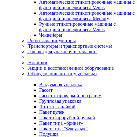
Автоматические этикетировочные машины с
функцией проверки веса Venus
Автоматические этикетировочные машины с
функцией проверки веса Mercury
Ручные этикетировочные машины с
функцией проверки веса Venus
Чеквейеры
Роботы-манипуляторы
Транспортеры и транспортные системы
Пленка для упаковочных машин
Новинки
Акции и восстановленное оборудование
Оборудование по типу упаковки
Вакуумная упаковка
Гассет
Гассет с проваркой по граням
Групповая упаковка
Лоток с запайкой
Пакет кулек
Пакет с прорубной ручкой
Пакет типа «брикет»
Пакет типа "Флоу-пак"
Подушка