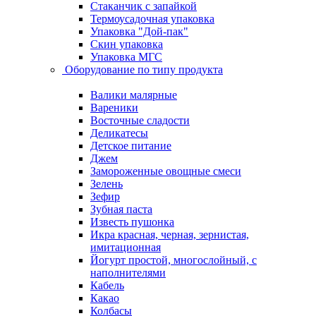
Стаканчик с запайкой
Термоусадочная упаковка
Упаковка "Дой-пак"
Скин упаковка
Упаковка МГС
Оборудование по типу продукта
Валики малярные
Вареники
Восточные сладости
Деликатесы
Детское питание
Джем
Замороженные овощные смеси
Зелень
Зефир
Зубная паста
Известь пушонка
Икра красная, черная, зернистая,
имитационная
Йогурт простой, многослойный, с
наполнителями
Кабель
Какао
Колбасы