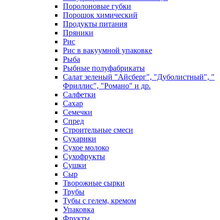
Поролоновые губки
Порошок химический
Продукты питания
Пряники
Рис
Рис в вакуумной упаковке
Рыба
Рыбные полуфабрикаты
Салат зеленый "Айсберг", "Дуболистный", "
Фриллис", "Романо" и др.
Салфетки
Сахар
Семечки
Спред
Строительные смеси
Сухарики
Сухое молоко
Сухофрукты
Сушки
Сыр
Творожные сырки
Трубы
Тубы с гелем, кремом
Упаковка
Фрукты