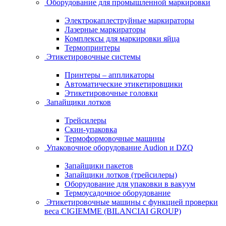
Оборудование для промышленной маркировки
Электрокаплеструйные маркираторы
Лазерные маркираторы
Комплексы для маркировки яйца
Термопринтеры
Этикетировочные системы
Принтеры – аппликаторы
Автоматические этикетировщики
Этикетировочные головки
Запайщики лотков
Трейсилеры
Скин-упаковка
Термоформовочные машины
Упаковочное оборудование Audion и DZQ
Запайщики пакетов
Запайщики лотков (трейсилеры)
Оборудование для упаковки в вакуум
Термоусадочное оборудование
Этикетировочные машины с функцией проверки
веса CIGIEMME (BILANCIAI GROUP)