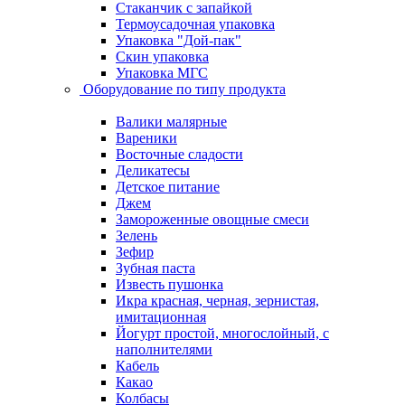
Стаканчик с запайкой
Термоусадочная упаковка
Упаковка "Дой-пак"
Скин упаковка
Упаковка МГС
Оборудование по типу продукта
Валики малярные
Вареники
Восточные сладости
Деликатесы
Детское питание
Джем
Замороженные овощные смеси
Зелень
Зефир
Зубная паста
Известь пушонка
Икра красная, черная, зернистая,
имитационная
Йогурт простой, многослойный, с
наполнителями
Кабель
Какао
Колбасы