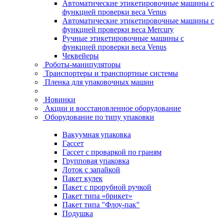
Автоматические этикетировочные машины с
функцией проверки веса Venus
Автоматические этикетировочные машины с
функцией проверки веса Mercury
Ручные этикетировочные машины с
функцией проверки веса Venus
Чеквейеры
Роботы-манипуляторы
Транспортеры и транспортные системы
Пленка для упаковочных машин
Новинки
Акции и восстановленное оборудование
Оборудование по типу упаковки
Вакуумная упаковка
Гассет
Гассет с проваркой по граням
Групповая упаковка
Лоток с запайкой
Пакет кулек
Пакет с прорубной ручкой
Пакет типа «брикет»
Пакет типа "Флоу-пак"
Подушка