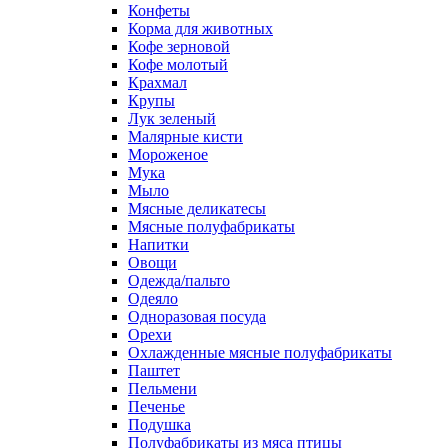
Конфеты
Корма для животных
Кофе зерновой
Кофе молотый
Крахмал
Крупы
Лук зеленый
Малярные кисти
Мороженое
Мука
Мыло
Мясные деликатесы
Мясные полуфабрикаты
Напитки
Овощи
Одежда/пальто
Одеяло
Одноразовая посуда
Орехи
Охлажденные мясные полуфабрикаты
Паштет
Пельмени
Печенье
Подушка
Полуфабрикаты из мяса птицы