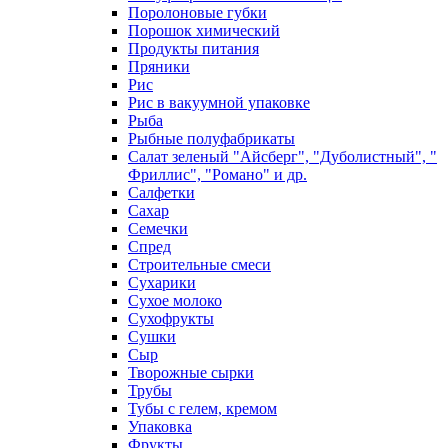
Поролоновые губки
Порошок химический
Продукты питания
Пряники
Рис
Рис в вакуумной упаковке
Рыба
Рыбные полуфабрикаты
Салат зеленый "Айсберг", "Дуболистный", "
Фриллис", "Романо" и др.
Салфетки
Сахар
Семечки
Спред
Строительные смеси
Сухарики
Сухое молоко
Сухофрукты
Сушки
Сыр
Творожные сырки
Трубы
Тубы с гелем, кремом
Упаковка
Фрукты