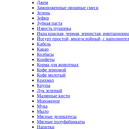
Джем
Замороженные овощные смеси
Зелень
Зефир
Зубная паста
Известь пушонка
Икра красная, черная, зернистая, имитационн
Йогурт простой, многослойный, с наполните
Кабель
Какао
Колбасы
Конфеты
Корма для животных
Кофе зерновой
Кофе молотый
Крахмал
Крупы
Лук зеленый
Малярные кисти
Мороженое
Мука
Мыло
Мясные деликатесы
Мясные полуфабрикаты
Напитки