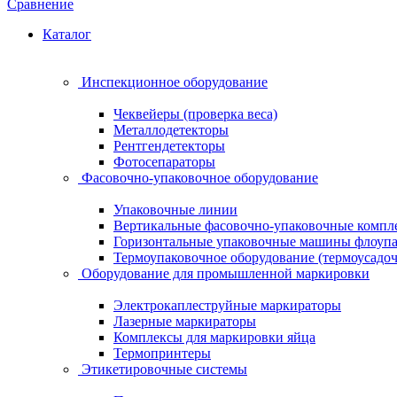
Сравнение
Каталог
Инспекционное оборудование
Чеквейеры (проверка веса)
Металлодетекторы
Рентгендетекторы
Фотосепараторы
Фасовочно-упаковочное оборудование
Упаковочные линии
Вертикальные фасовочно-упаковочные компл
Горизонтальные упаковочные машины флоуп
Термоупаковочное оборудование (термоусадоч
Оборудование для промышленной маркировки
Электрокаплеструйные маркираторы
Лазерные маркираторы
Комплексы для маркировки яйца
Термопринтеры
Этикетировочные системы