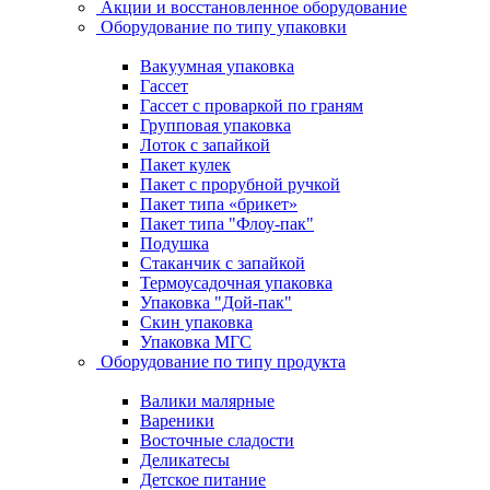
Акции и восстановленное оборудование
Оборудование по типу упаковки
Вакуумная упаковка
Гассет
Гассет с проваркой по граням
Групповая упаковка
Лоток с запайкой
Пакет кулек
Пакет с прорубной ручкой
Пакет типа «брикет»
Пакет типа "Флоу-пак"
Подушка
Стаканчик с запайкой
Термоусадочная упаковка
Упаковка "Дой-пак"
Скин упаковка
Упаковка МГС
Оборудование по типу продукта
Валики малярные
Вареники
Восточные сладости
Деликатесы
Детское питание