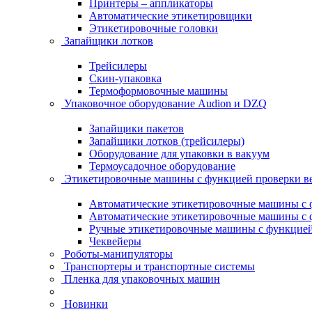
Принтеры – аппликаторы
Автоматические этикетировщики
Этикетировочные головки
Запайщики лотков
Трейсилеры
Скин-упаковка
Термоформовочные машины
Упаковочное оборудование Audion и DZQ
Запайщики пакетов
Запайщики лотков (трейсилеры)
Оборудование для упаковки в вакуум
Термоусадочное оборудование
Этикетировочные машины с функцией проверки 
Автоматические этикетировочные машины с ф
Автоматические этикетировочные машины с ф
Ручные этикетировочные машины с функцией 
Чеквейеры
Роботы-манипуляторы
Транспортеры и транспортные системы
Пленка для упаковочных машин
Новинки