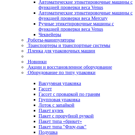
Автоматические этикетировочные машины с
функцией проверки веса Venus
Автоматические этикетировочные машины с
функцией проверки веса Mercury
Ручные этикетировочные машины с
функцией проверки веса Venus
Чеквейеры
Роботы-манипуляторы
Транспортеры и транспортные системы
Пленка для упаковочных машин
Новинки
Акции и восстановленное оборудование
Оборудование по типу упаковки
Вакуумная упаковка
Гассет
Гассет с проваркой по граням
Групповая упаковка
Лоток с запайкой
Пакет кулек
Пакет с прорубной ручкой
Пакет типа «брикет»
Пакет типа "Флоу-пак"
Подушка