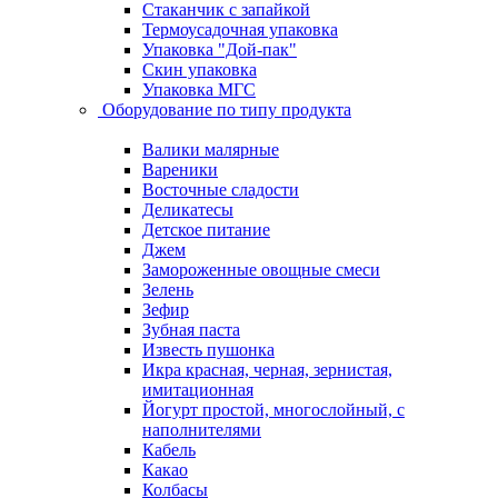
Стаканчик с запайкой
Термоусадочная упаковка
Упаковка "Дой-пак"
Скин упаковка
Упаковка МГС
Оборудование по типу продукта
Валики малярные
Вареники
Восточные сладости
Деликатесы
Детское питание
Джем
Замороженные овощные смеси
Зелень
Зефир
Зубная паста
Известь пушонка
Икра красная, черная, зернистая,
имитационная
Йогурт простой, многослойный, с
наполнителями
Кабель
Какао
Колбасы