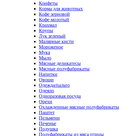
Конфеты
Корма для животных
Кофе зерновой
Кофе молотый
Крахмал
Крупы
Лук зеленый
Малярные кисти
Мороженое
Мука
Мыло
Мясные деликатесы
Мясные полуфабрикаты
Напитки
Овощи
Одежда/пальто
Одеяло
Одноразовая посуда
Орехи
Охлажденные мясные полуфабрикаты
Паштет
Пельмени
Печенье
Подушка
Полуфабрикаты из мяса птицы