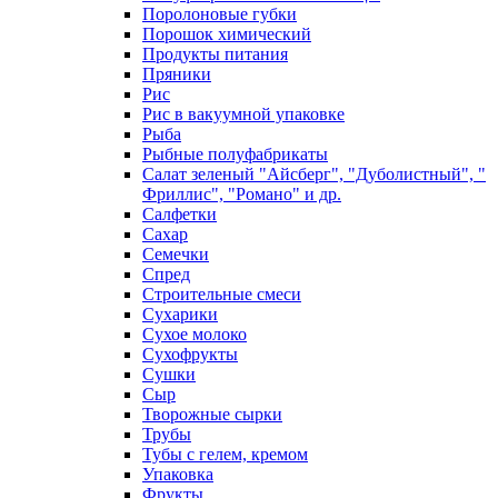
Поролоновые губки
Порошок химический
Продукты питания
Пряники
Рис
Рис в вакуумной упаковке
Рыба
Рыбные полуфабрикаты
Салат зеленый "Айсберг", "Дуболистный", "
Фриллис", "Романо" и др.
Салфетки
Сахар
Семечки
Спред
Строительные смеси
Сухарики
Сухое молоко
Сухофрукты
Сушки
Сыр
Творожные сырки
Трубы
Тубы с гелем, кремом
Упаковка
Фрукты