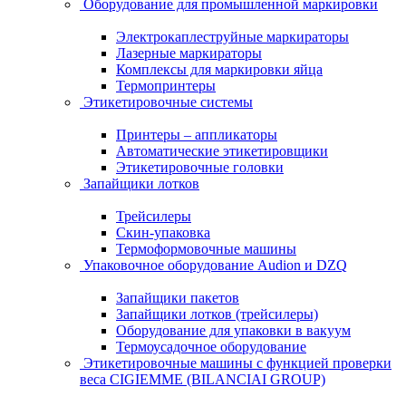
Оборудование для промышленной маркировки
Электрокаплеструйные маркираторы
Лазерные маркираторы
Комплексы для маркировки яйца
Термопринтеры
Этикетировочные системы
Принтеры – аппликаторы
Автоматические этикетировщики
Этикетировочные головки
Запайщики лотков
Трейсилеры
Скин-упаковка
Термоформовочные машины
Упаковочное оборудование Audion и DZQ
Запайщики пакетов
Запайщики лотков (трейсилеры)
Оборудование для упаковки в вакуум
Термоусадочное оборудование
Этикетировочные машины с функцией проверки
веса CIGIEMME (BILANCIAI GROUP)