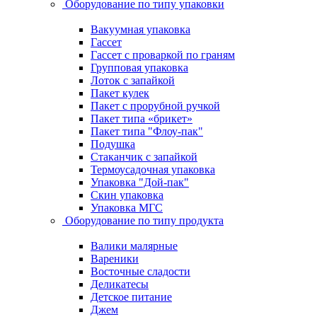
Оборудование по типу упаковки
Вакуумная упаковка
Гассет
Гассет с проваркой по граням
Групповая упаковка
Лоток с запайкой
Пакет кулек
Пакет с прорубной ручкой
Пакет типа «брикет»
Пакет типа "Флоу-пак"
Подушка
Стаканчик с запайкой
Термоусадочная упаковка
Упаковка "Дой-пак"
Скин упаковка
Упаковка МГС
Оборудование по типу продукта
Валики малярные
Вареники
Восточные сладости
Деликатесы
Детское питание
Джем