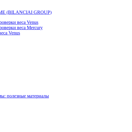
EMME (BILANCIAI GROUP)
оверки веса Venus
оверки веса Mercury
еса Venus
мы: полезные материалы