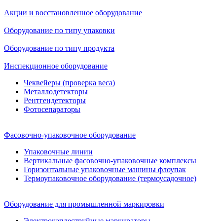
Акции и восстановленное оборудование
Оборудование по типу упаковки
Оборудование по типу продукта
Инспекционное оборудование
Чеквейеры (проверка веса)
Металлодетекторы
Рентгендетекторы
Фотосепараторы
Фасовочно-упаковочное оборудование
Упаковочные линии
Вертикальные фасовочно-упаковочные комплексы
Горизонтальные упаковочные машины флоупак
Термоупаковочное оборудование (термоусадочное)
Оборудование для промышленной маркировки
Электрокаплеструйные маркираторы