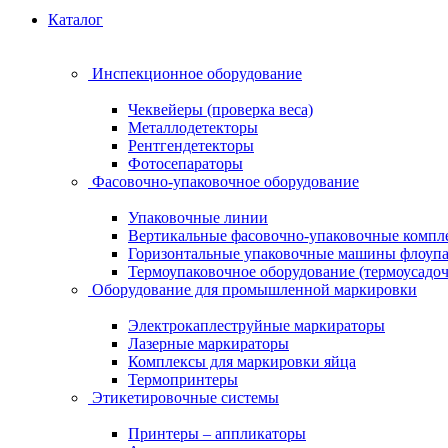
Каталог
Инспекционное оборудование
Чеквейеры (проверка веса)
Металлодетекторы
Рентгендетекторы
Фотосепараторы
Фасовочно-упаковочное оборудование
Упаковочные линии
Вертикальные фасовочно-упаковочные компл
Горизонтальные упаковочные машины флоуп
Термоупаковочное оборудование (термоусадоч
Оборудование для промышленной маркировки
Электрокаплеструйные маркираторы
Лазерные маркираторы
Комплексы для маркировки яйца
Термопринтеры
Этикетировочные системы
Принтеры – аппликаторы