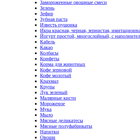
Замороженные овощные смеси
Зелень
Зефир
Зубная паста
Известь пушонка
Икра красная, черная, зернистая, имитационн
Йогурт простой, многослойный, с наполните
Кабель
Какао
Колбасы
Конфеты
Корма для животных
Кофе зерновой
Кофе молотый
Крахмал
Крупы
Лук зеленый
Малярные кисти
Мороженое
Мука
Мыло
Мясные деликатесы
Мясные полуфабрикаты
Напитки
Овощи