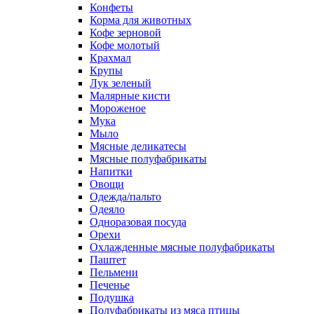
Конфеты
Корма для животных
Кофе зерновой
Кофе молотый
Крахмал
Крупы
Лук зеленый
Малярные кисти
Мороженое
Мука
Мыло
Мясные деликатесы
Мясные полуфабрикаты
Напитки
Овощи
Одежда/пальто
Одеяло
Одноразовая посуда
Орехи
Охлажденные мясные полуфабрикаты
Паштет
Пельмени
Печенье
Подушка
Полуфабрикаты из мяса птицы