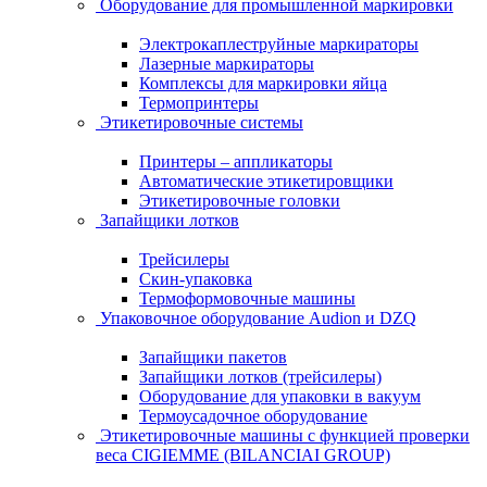
Оборудование для промышленной маркировки
Электрокаплеструйные маркираторы
Лазерные маркираторы
Комплексы для маркировки яйца
Термопринтеры
Этикетировочные системы
Принтеры – аппликаторы
Автоматические этикетировщики
Этикетировочные головки
Запайщики лотков
Трейсилеры
Скин-упаковка
Термоформовочные машины
Упаковочное оборудование Audion и DZQ
Запайщики пакетов
Запайщики лотков (трейсилеры)
Оборудование для упаковки в вакуум
Термоусадочное оборудование
Этикетировочные машины с функцией проверки
веса CIGIEMME (BILANCIAI GROUP)