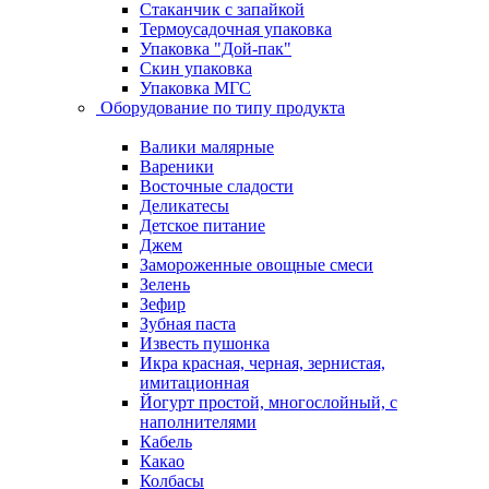
Стаканчик с запайкой
Термоусадочная упаковка
Упаковка "Дой-пак"
Скин упаковка
Упаковка МГС
Оборудование по типу продукта
Валики малярные
Вареники
Восточные сладости
Деликатесы
Детское питание
Джем
Замороженные овощные смеси
Зелень
Зефир
Зубная паста
Известь пушонка
Икра красная, черная, зернистая,
имитационная
Йогурт простой, многослойный, с
наполнителями
Кабель
Какао
Колбасы