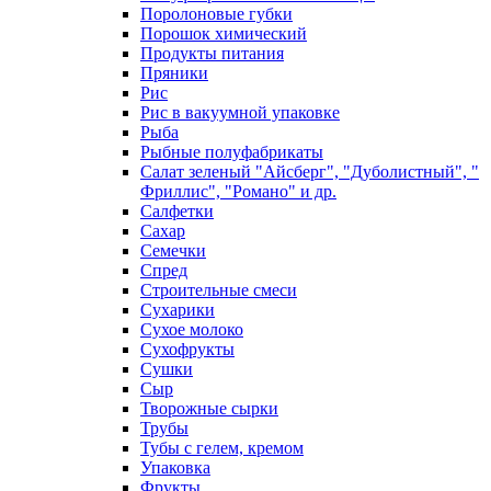
Поролоновые губки
Порошок химический
Продукты питания
Пряники
Рис
Рис в вакуумной упаковке
Рыба
Рыбные полуфабрикаты
Салат зеленый "Айсберг", "Дуболистный", "
Фриллис", "Романо" и др.
Салфетки
Сахар
Семечки
Спред
Строительные смеси
Сухарики
Сухое молоко
Сухофрукты
Сушки
Сыр
Творожные сырки
Трубы
Тубы с гелем, кремом
Упаковка
Фрукты