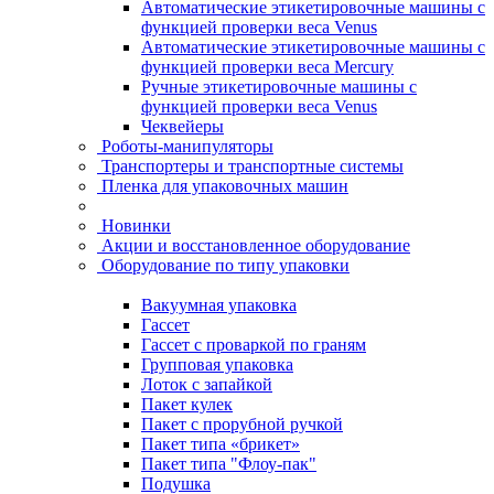
Автоматические этикетировочные машины с
функцией проверки веса Venus
Автоматические этикетировочные машины с
функцией проверки веса Mercury
Ручные этикетировочные машины с
функцией проверки веса Venus
Чеквейеры
Роботы-манипуляторы
Транспортеры и транспортные системы
Пленка для упаковочных машин
Новинки
Акции и восстановленное оборудование
Оборудование по типу упаковки
Вакуумная упаковка
Гассет
Гассет с проваркой по граням
Групповая упаковка
Лоток с запайкой
Пакет кулек
Пакет с прорубной ручкой
Пакет типа «брикет»
Пакет типа "Флоу-пак"
Подушка