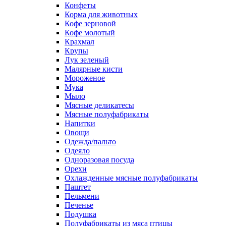
Конфеты
Корма для животных
Кофе зерновой
Кофе молотый
Крахмал
Крупы
Лук зеленый
Малярные кисти
Мороженое
Мука
Мыло
Мясные деликатесы
Мясные полуфабрикаты
Напитки
Овощи
Одежда/пальто
Одеяло
Одноразовая посуда
Орехи
Охлажденные мясные полуфабрикаты
Паштет
Пельмени
Печенье
Подушка
Полуфабрикаты из мяса птицы