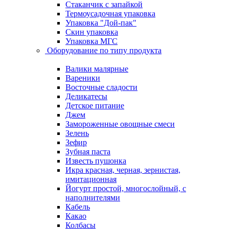
Стаканчик с запайкой
Термоусадочная упаковка
Упаковка "Дой-пак"
Скин упаковка
Упаковка МГС
Оборудование по типу продукта
Валики малярные
Вареники
Восточные сладости
Деликатесы
Детское питание
Джем
Замороженные овощные смеси
Зелень
Зефир
Зубная паста
Известь пушонка
Икра красная, черная, зернистая,
имитационная
Йогурт простой, многослойный, с
наполнителями
Кабель
Какао
Колбасы