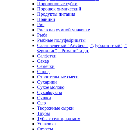
Поролоновые губки
Порошок химический
Продукты питания
Пряники
Рис
Рис в вакуумной упаковке
Рыба
Рыбные полуфабрикаты
Салат зеленый "Айсберг", "Дуболистный", "
Фриллис", "Романо" и др.
Салфетки
Сахар
Семечки
Спред
Строительные смеси
Сухарики
Сухое молоко
Сухофрукты
Сушки
Сыр
Творожные сырки
Трубы
Тубы с гелем, кремом
Упаковка
Фрукты