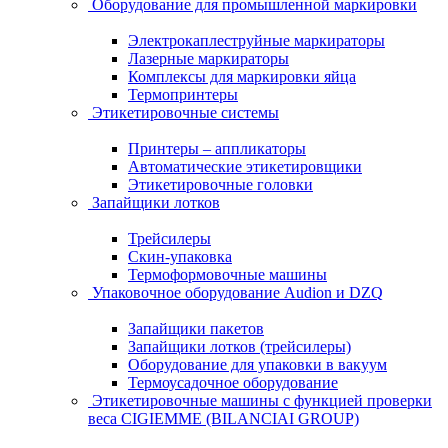
Оборудование для промышленной маркировки
Электрокаплеструйные маркираторы
Лазерные маркираторы
Комплексы для маркировки яйца
Термопринтеры
Этикетировочные системы
Принтеры – аппликаторы
Автоматические этикетировщики
Этикетировочные головки
Запайщики лотков
Трейсилеры
Скин-упаковка
Термоформовочные машины
Упаковочное оборудование Audion и DZQ
Запайщики пакетов
Запайщики лотков (трейсилеры)
Оборудование для упаковки в вакуум
Термоусадочное оборудование
Этикетировочные машины с функцией проверки
веса CIGIEMME (BILANCIAI GROUP)