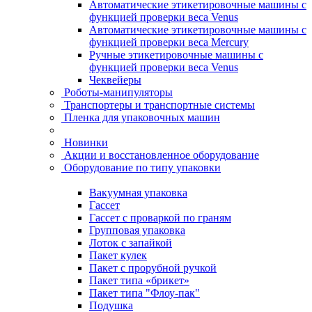
Автоматические этикетировочные машины с
функцией проверки веса Venus
Автоматические этикетировочные машины с
функцией проверки веса Mercury
Ручные этикетировочные машины с
функцией проверки веса Venus
Чеквейеры
Роботы-манипуляторы
Транспортеры и транспортные системы
Пленка для упаковочных машин
Новинки
Акции и восстановленное оборудование
Оборудование по типу упаковки
Вакуумная упаковка
Гассет
Гассет с проваркой по граням
Групповая упаковка
Лоток с запайкой
Пакет кулек
Пакет с прорубной ручкой
Пакет типа «брикет»
Пакет типа "Флоу-пак"
Подушка