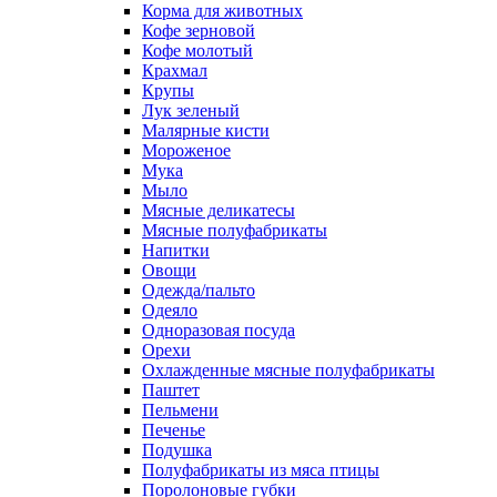
Корма для животных
Кофе зерновой
Кофе молотый
Крахмал
Крупы
Лук зеленый
Малярные кисти
Мороженое
Мука
Мыло
Мясные деликатесы
Мясные полуфабрикаты
Напитки
Овощи
Одежда/пальто
Одеяло
Одноразовая посуда
Орехи
Охлажденные мясные полуфабрикаты
Паштет
Пельмени
Печенье
Подушка
Полуфабрикаты из мяса птицы
Поролоновые губки