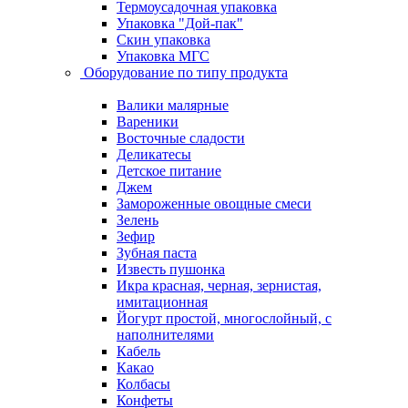
Термоусадочная упаковка
Упаковка "Дой-пак"
Скин упаковка
Упаковка МГС
Оборудование по типу продукта
Валики малярные
Вареники
Восточные сладости
Деликатесы
Детское питание
Джем
Замороженные овощные смеси
Зелень
Зефир
Зубная паста
Известь пушонка
Икра красная, черная, зернистая,
имитационная
Йогурт простой, многослойный, с
наполнителями
Кабель
Какао
Колбасы
Конфеты