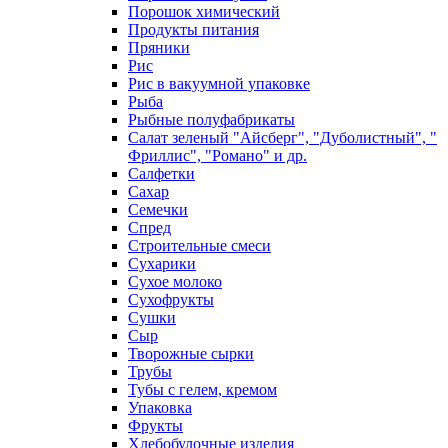
Порошок химический
Продукты питания
Пряники
Рис
Рис в вакуумной упаковке
Рыба
Рыбные полуфабрикаты
Салат зеленый "Айсберг", "Дуболистный", "
Фриллис", "Романо" и др.
Салфетки
Сахар
Семечки
Спред
Строительные смеси
Сухарики
Сухое молоко
Сухофрукты
Сушки
Сыр
Творожные сырки
Трубы
Тубы с гелем, кремом
Упаковка
Фрукты
Хлебобулочные изделия