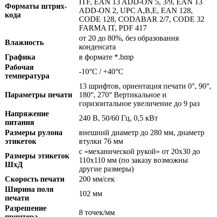
ITF, EAN 13 ADD-ON 5, 3/9, EAN 13
Форматы штрих-
ADD-ON 2, UPC A,B,E, EAN 128,
кода
CODE 128, CODABAR 2/7, CODE 32
FARMA IT, PDF 417
от 20 до 80%, без образования
Влажность
конденсата
Графика
в формате *.bmp
Рабочая
-10°C / +40°C
температура
13 шрифтов, ориентация печати 0°, 90°,
Параметры печати
180°, 270° Вертикальное и
горизонтальное увеличение до 9 раз
Напряжение
240 В, 50/60 Гц, 0,5 кВт
питания
Размеры рулона
внешний диаметр до 280 мм, диаметр
этикеток
втулки 76 мм
с «механической рукой» от 20х30 до
Размеры этикеток
110х110 мм (по заказу возможны
ШхД
другие размеры)
Скорость печати
200 мм/сек
Ширина поля
102 мм
печати
Разрешение
8 точек/мм
принтера