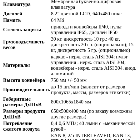
Мембранная буквенно-цифровая
Клавиатура
клавиатура
Дисплей
8.2” цветной LCD, 640х480 пикс.
Память
64 Мб
привода и конвейеры IP40, пульт
Степень защиты
управления IP65, дисплей IP50
30 кг, дискретность 10 гр.; 40 кг,
Грузоподъемность
дискретность 20 гр. (опционально); 15
весов
кг, дискретность 5 гр. (опционально)
каркас - нерж. сталь AISI 304; пульт
управления - нерж. сталь AISI 304;
Материалы
конвейеры - нерж. сталь AISI 304, анод.
алюминий
Высота конвейера
750 мм +/- 50 мм
до 15 шт/мин (зависит от размеров
Производительность
продукта, массы, размеров этикетки)
Габаритные
800х1065х1840 мм
размеры ДхШхВ
Размеры продукта
650х500х400 мм (по заказу возможны
ДхШхВ
другие размеры)
Потребление
0,4-0,6 МПа; 40 л/мин с «механической
сжатого воздуха
рукой»
EAN 8, 2/5 INTERLEAVED, EAN 13,