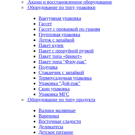
Акции и восстановленное оборудование
Оборудование по типу упаковки
Вакуумная упаковка
Гассет
Гассет с проваркой по граням
Групповая упаковка
Лоток с запайкой
Пакет кулек
Пакет с прорубной ручкой
Пакет типа «брикет»
Пакет типа "Флоу-пак"
Подушка
Стаканчик с запайкой
Термоусадочная упаковка
Упаковка "Дой-пак"
Скин упаковка
Упаковка МГС
Оборудование по типу продукта
Валики малярные
Вареники
Восточные сладости
Деликатесы
Детское питание