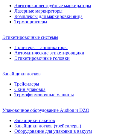
Электрокаплеструйные маркираторы
Лазерные маркираторы
Комплексы для маркировки яйца
Термопринтеры
Этикетировочные системы
Принтеры – аппликаторы
Автоматические этикетировщики
Этикетировочные головки
Запайщики лотков
Трейсилеры
Скин-упаковка
Термоформовочные машины
Упаковочное оборудование Audion и DZQ
Запайщики пакетов
Запайщики лотков (трейсилеры)
Оборудование для упаковки в вакуум