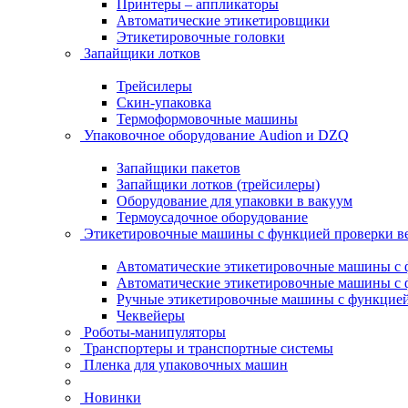
Принтеры – аппликаторы
Автоматические этикетировщики
Этикетировочные головки
Запайщики лотков
Трейсилеры
Скин-упаковка
Термоформовочные машины
Упаковочное оборудование Audion и DZQ
Запайщики пакетов
Запайщики лотков (трейсилеры)
Оборудование для упаковки в вакуум
Термоусадочное оборудование
Этикетировочные машины с функцией проверки 
Автоматические этикетировочные машины с ф
Автоматические этикетировочные машины с ф
Ручные этикетировочные машины с функцией 
Чеквейеры
Роботы-манипуляторы
Транспортеры и транспортные системы
Пленка для упаковочных машин
Новинки