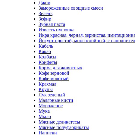
Джем
Замороженные овощные смеси
Зелень
Зефир
Зубная паста
Известь пушонка
Икра красная, черная, зернистая, имитационн
Йогурт простой, многослойный, с наполните
Кабель
Какао
Колбасы
Конфеты
Корма для животных
Кофе зерновой
Кофе молотый
Крахмал
Крупы
Лук зеленый
Малярные кисти
Мороженое
Мука
Мыло
Мясные деликатесы
Мясные полуфабрикаты
Напитки