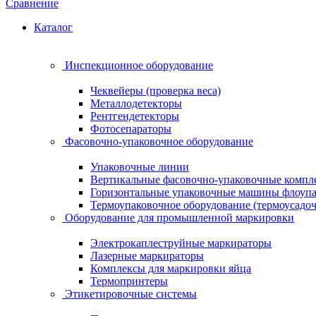
Сравнение
Каталог
Инспекционное оборудование
Чеквейеры (проверка веса)
Металлодетекторы
Рентгендетекторы
Фотосепараторы
Фасовочно-упаковочное оборудование
Упаковочные линии
Вертикальные фасовочно-упаковочные компл
Горизонтальные упаковочные машины флоуп
Термоупаковочное оборудование (термоусадоч
Оборудование для промышленной маркировки
Электрокаплеструйные маркираторы
Лазерные маркираторы
Комплексы для маркировки яйца
Термопринтеры
Этикетировочные системы