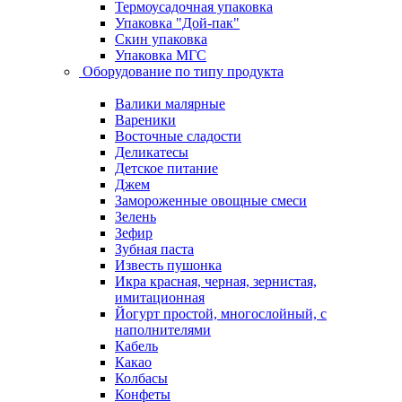
Термоусадочная упаковка
Упаковка "Дой-пак"
Скин упаковка
Упаковка МГС
Оборудование по типу продукта
Валики малярные
Вареники
Восточные сладости
Деликатесы
Детское питание
Джем
Замороженные овощные смеси
Зелень
Зефир
Зубная паста
Известь пушонка
Икра красная, черная, зернистая,
имитационная
Йогурт простой, многослойный, с
наполнителями
Кабель
Какао
Колбасы
Конфеты