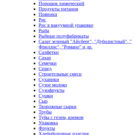
Порошок химический
Продукты питания
Пряники
Рис
Рис в вакуумной упаковке
Рыба
Рыбные полуфабрикаты
Салат зеленый "Айсберг", "Дуболистный", "
Фриллис", "Романо" и др.
Салфетки
Сахар
Семечки
Спред
Строительные смеси
Сухарики
Сухое молоко
Сухофрукты
Сушки
Сыр
Творожные сырки
Трубы
Тубы с гелем, кремом
Упаковка
Фрукты
Хлебобулочные изделия