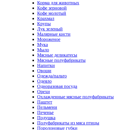
Корма для животных
Кофе зерновой
Кофе молотый
Крахмал
Крупы
Лук зеленый
Малярные кисти
Мороженое
Мука
Мыло
Мясные деликатесы
Мясные полуфабрикаты
Напитки
Овощи
Одежда/пальто
Одеяло
Одноразовая посуда
Орехи
Охлажденные мясные полуфабрикаты
Паштет
Пельмени
Печенье
Подушка
Полуфабрикаты из мяса птицы
Поролоновые губки