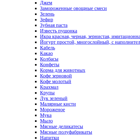
Джем
Замороженные овощные смеси
Зелень
Зефир
Зубная паста
Известь пушонка
Икра красная, черная, зернистая, имитационн
Йогурт простой, многослойный, с наполните
Кабель
Какао
Колбасы
Конфеты
Корма для животных
Кофе зерновой
Кофе молотый
Крахмал
Крупы
Лук зеленый
Малярные кисти
Мороженое
Мука
Мыло
Мясные деликатесы
Мясные полуфабрикаты
Напитки