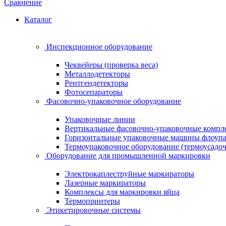
Сравнение
Каталог
Инспекционное оборудование
Чеквейеры (проверка веса)
Металлодетекторы
Рентгендетекторы
Фотосепараторы
Фасовочно-упаковочное оборудование
Упаковочные линии
Вертикальные фасовочно-упаковочные компл
Горизонтальные упаковочные машины флоуп
Термоупаковочное оборудование (термоусадоч
Оборудование для промышленной маркировки
Электрокаплеструйные маркираторы
Лазерные маркираторы
Комплексы для маркировки яйца
Термопринтеры
Этикетировочные системы