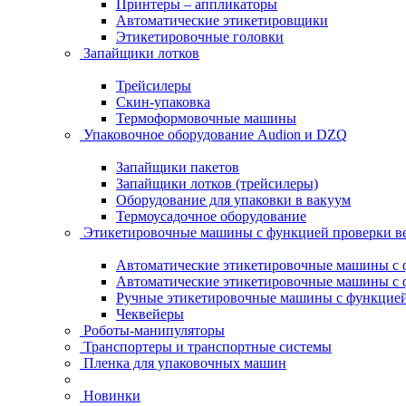
Принтеры – аппликаторы
Автоматические этикетировщики
Этикетировочные головки
Запайщики лотков
Трейсилеры
Скин-упаковка
Термоформовочные машины
Упаковочное оборудование Audion и DZQ
Запайщики пакетов
Запайщики лотков (трейсилеры)
Оборудование для упаковки в вакуум
Термоусадочное оборудование
Этикетировочные машины с функцией проверки 
Автоматические этикетировочные машины с ф
Автоматические этикетировочные машины с ф
Ручные этикетировочные машины с функцией 
Чеквейеры
Роботы-манипуляторы
Транспортеры и транспортные системы
Пленка для упаковочных машин
Новинки