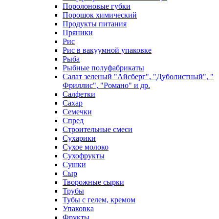
Поролоновые губки
Порошок химический
Продукты питания
Пряники
Рис
Рис в вакуумной упаковке
Рыба
Рыбные полуфабрикаты
Салат зеленый "Айсберг", "Дуболистный", "
Фриллис", "Романо" и др.
Салфетки
Сахар
Семечки
Спред
Строительные смеси
Сухарики
Сухое молоко
Сухофрукты
Сушки
Сыр
Творожные сырки
Трубы
Тубы с гелем, кремом
Упаковка
Фрукты