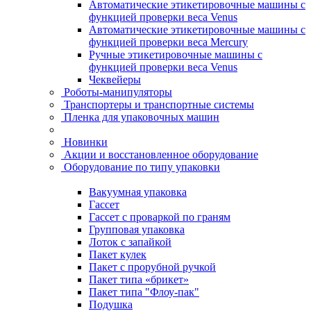
Автоматические этикетировочные машины с
функцией проверки веса Venus
Автоматические этикетировочные машины с
функцией проверки веса Mercury
Ручные этикетировочные машины с
функцией проверки веса Venus
Чеквейеры
Роботы-манипуляторы
Транспортеры и транспортные системы
Пленка для упаковочных машин
Новинки
Акции и восстановленное оборудование
Оборудование по типу упаковки
Вакуумная упаковка
Гассет
Гассет с проваркой по граням
Групповая упаковка
Лоток с запайкой
Пакет кулек
Пакет с прорубной ручкой
Пакет типа «брикет»
Пакет типа "Флоу-пак"
Подушка