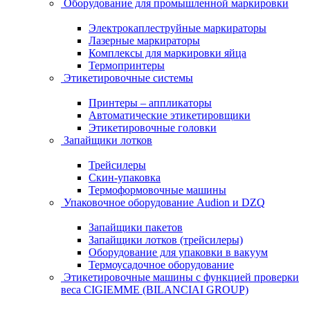
Оборудование для промышленной маркировки
Электрокаплеструйные маркираторы
Лазерные маркираторы
Комплексы для маркировки яйца
Термопринтеры
Этикетировочные системы
Принтеры – аппликаторы
Автоматические этикетировщики
Этикетировочные головки
Запайщики лотков
Трейсилеры
Скин-упаковка
Термоформовочные машины
Упаковочное оборудование Audion и DZQ
Запайщики пакетов
Запайщики лотков (трейсилеры)
Оборудование для упаковки в вакуум
Термоусадочное оборудование
Этикетировочные машины с функцией проверки
веса CIGIEMME (BILANCIAI GROUP)