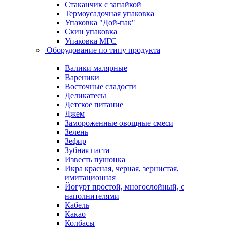
Стаканчик с запайкой
Термоусадочная упаковка
Упаковка "Дой-пак"
Скин упаковка
Упаковка МГС
Оборудование по типу продукта
Валики малярные
Вареники
Восточные сладости
Деликатесы
Детское питание
Джем
Замороженные овощные смеси
Зелень
Зефир
Зубная паста
Известь пушонка
Икра красная, черная, зернистая,
имитационная
Йогурт простой, многослойный, с
наполнителями
Кабель
Какао
Колбасы