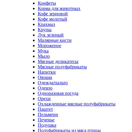
Конфеты
Корма для животных
Кофе зерновой
Кофе молотый
Крахмал
Крупы
Лук зеленый
Малярные кисти
Мороженое
Мука
Мыло
Мясные деликатесы
Мясные полуфабрикаты
Напитки
Овощи
Одежда/пальто
Одеяло
Одноразовая посуда
Орехи
Охлажденные мясные полуфабрикаты
Паштет
Пельмени
Печенье
Подушка
Полуфабрикаты из мяса птицы