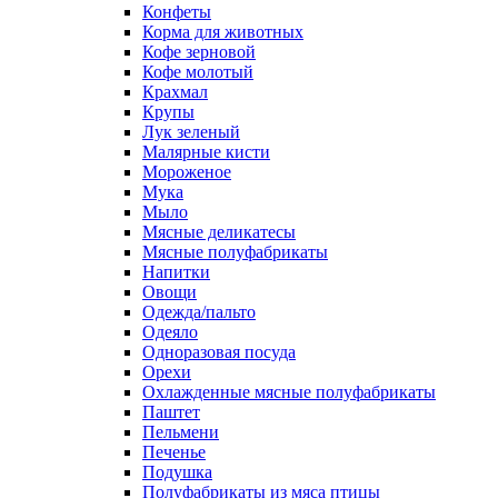
Конфеты
Корма для животных
Кофе зерновой
Кофе молотый
Крахмал
Крупы
Лук зеленый
Малярные кисти
Мороженое
Мука
Мыло
Мясные деликатесы
Мясные полуфабрикаты
Напитки
Овощи
Одежда/пальто
Одеяло
Одноразовая посуда
Орехи
Охлажденные мясные полуфабрикаты
Паштет
Пельмени
Печенье
Подушка
Полуфабрикаты из мяса птицы