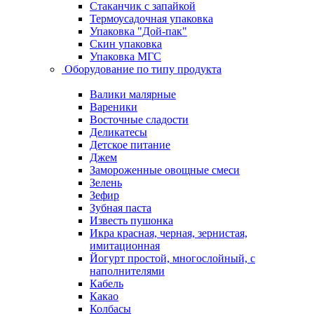
Стаканчик с запайкой
Термоусадочная упаковка
Упаковка "Дой-пак"
Скин упаковка
Упаковка МГС
Оборудование по типу продукта
Валики малярные
Вареники
Восточные сладости
Деликатесы
Детское питание
Джем
Замороженные овощные смеси
Зелень
Зефир
Зубная паста
Известь пушонка
Икра красная, черная, зернистая,
имитационная
Йогурт простой, многослойный, с
наполнителями
Кабель
Какао
Колбасы