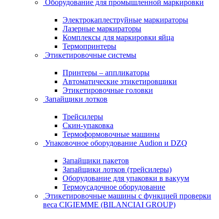
Оборудование для промышленной маркировки
Электрокаплеструйные маркираторы
Лазерные маркираторы
Комплексы для маркировки яйца
Термопринтеры
Этикетировочные системы
Принтеры – аппликаторы
Автоматические этикетировщики
Этикетировочные головки
Запайщики лотков
Трейсилеры
Скин-упаковка
Термоформовочные машины
Упаковочное оборудование Audion и DZQ
Запайщики пакетов
Запайщики лотков (трейсилеры)
Оборудование для упаковки в вакуум
Термоусадочное оборудование
Этикетировочные машины с функцией проверки
веса CIGIEMME (BILANCIAI GROUP)