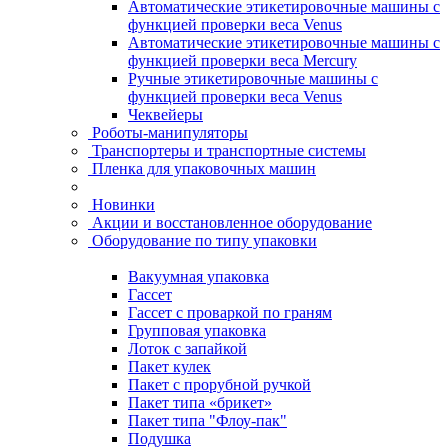
Автоматические этикетировочные машины с
функцией проверки веса Venus
Автоматические этикетировочные машины с
функцией проверки веса Mercury
Ручные этикетировочные машины с
функцией проверки веса Venus
Чеквейеры
Роботы-манипуляторы
Транспортеры и транспортные системы
Пленка для упаковочных машин
Новинки
Акции и восстановленное оборудование
Оборудование по типу упаковки
Вакуумная упаковка
Гассет
Гассет с проваркой по граням
Групповая упаковка
Лоток с запайкой
Пакет кулек
Пакет с прорубной ручкой
Пакет типа «брикет»
Пакет типа "Флоу-пак"
Подушка