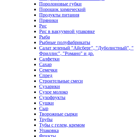
Поролоновые губки
Порошок химический
Продукты питания
Пряники
Рис
Рис в вакуумной упаковке
Рыба
Рыбные полуфабрикаты
Салат зеленый "Айсберг", "Дуболистный", "
Фриллис", "Романо" и др.
Салфетки
Сахар
Семечки
Спред
Строительные смеси
Сухарики
Сухое молоко
Сухофрукты
Сушки
Сыр
Творожные сырки
Трубы
Тубы с гелем, кремом
Упаковка
Фрукты