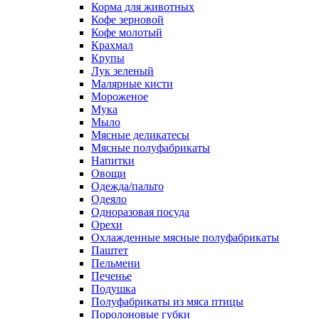
Корма для животных
Кофе зерновой
Кофе молотый
Крахмал
Крупы
Лук зеленый
Малярные кисти
Мороженое
Мука
Мыло
Мясные деликатесы
Мясные полуфабрикаты
Напитки
Овощи
Одежда/пальто
Одеяло
Одноразовая посуда
Орехи
Охлажденные мясные полуфабрикаты
Паштет
Пельмени
Печенье
Подушка
Полуфабрикаты из мяса птицы
Поролоновые губки