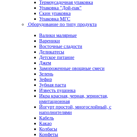
Термоусадочная упаковка
Упаковка "Дой-пак"
Скин упаковка
Упаковка МГС
Оборудование по типу продукта
Валики малярные
Вареники
Восточные сладости
Деликатесы
Детское питание
Джем
Замороженные овощные смеси
Зелень
Зефир
Зубная паста
Известь пушонка
Икра красная, черная, зернистая,
имитационная
Йогурт простой, многослойный, с
наполнителями
Кабель
Какао
Колбасы
Конфеты