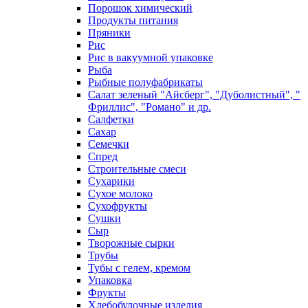
Порошок химический
Продукты питания
Пряники
Рис
Рис в вакуумной упаковке
Рыба
Рыбные полуфабрикаты
Салат зеленый "Айсберг", "Дуболистный", "
Фриллис", "Романо" и др.
Салфетки
Сахар
Семечки
Спред
Строительные смеси
Сухарики
Сухое молоко
Сухофрукты
Сушки
Сыр
Творожные сырки
Трубы
Тубы с гелем, кремом
Упаковка
Фрукты
Хлебобулочные изделия