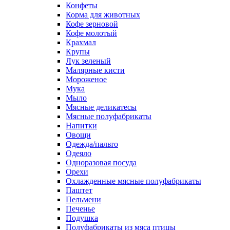
Конфеты
Корма для животных
Кофе зерновой
Кофе молотый
Крахмал
Крупы
Лук зеленый
Малярные кисти
Мороженое
Мука
Мыло
Мясные деликатесы
Мясные полуфабрикаты
Напитки
Овощи
Одежда/пальто
Одеяло
Одноразовая посуда
Орехи
Охлажденные мясные полуфабрикаты
Паштет
Пельмени
Печенье
Подушка
Полуфабрикаты из мяса птицы