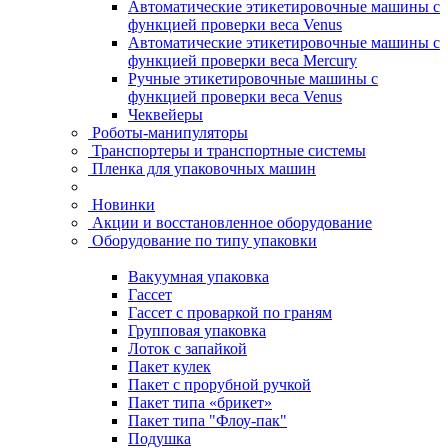
Автоматические этикетировочные машины с
функцией проверки веса Venus
Автоматические этикетировочные машины с
функцией проверки веса Mercury
Ручные этикетировочные машины с
функцией проверки веса Venus
Чеквейеры
Роботы-манипуляторы
Транспортеры и транспортные системы
Пленка для упаковочных машин
Новинки
Акции и восстановленное оборудование
Оборудование по типу упаковки
Вакуумная упаковка
Гассет
Гассет с проваркой по граням
Групповая упаковка
Лоток с запайкой
Пакет кулек
Пакет с прорубной ручкой
Пакет типа «брикет»
Пакет типа "Флоу-пак"
Подушка