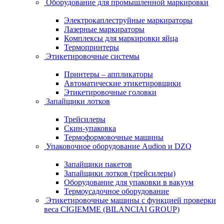
Оборудование для промышленной маркировки
Электрокаплеструйные маркираторы
Лазерные маркираторы
Комплексы для маркировки яйца
Термопринтеры
Этикетировочные системы
Принтеры – аппликаторы
Автоматические этикетировщики
Этикетировочные головки
Запайщики лотков
Трейсилеры
Скин-упаковка
Термоформовочные машины
Упаковочное оборудование Audion и DZQ
Запайщики пакетов
Запайщики лотков (трейсилеры)
Оборудование для упаковки в вакуум
Термоусадочное оборудование
Этикетировочные машины с функцией проверки
веса CIGIEMME (BILANCIAI GROUP)