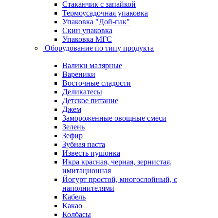
Стаканчик с запайкой
Термоусадочная упаковка
Упаковка "Дой-пак"
Скин упаковка
Упаковка МГС
Оборудование по типу продукта
Валики малярные
Вареники
Восточные сладости
Деликатесы
Детское питание
Джем
Замороженные овощные смеси
Зелень
Зефир
Зубная паста
Известь пушонка
Икра красная, черная, зернистая,
имитационная
Йогурт простой, многослойный, с
наполнителями
Кабель
Какао
Колбасы