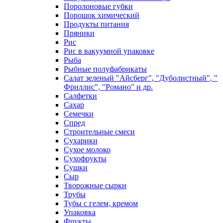
Поролоновые губки
Порошок химический
Продукты питания
Пряники
Рис
Рис в вакуумной упаковке
Рыба
Рыбные полуфабрикаты
Салат зеленый "Айсберг", "Дуболистный", "
Фриллис", "Романо" и др.
Салфетки
Сахар
Семечки
Спред
Строительные смеси
Сухарики
Сухое молоко
Сухофрукты
Сушки
Сыр
Творожные сырки
Трубы
Тубы с гелем, кремом
Упаковка
Фрукты