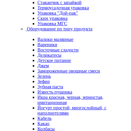
Стаканчик с запайкой
Термоусадочная упаковка
Упаковка "Дой-пак"
Скин упаковка
Упаковка МГС
Оборудование по типу продукта
Валики малярные
Вареники
Восточные сладости
Деликатесы
Детское питание
Джем
Замороженные овощные смеси
Зелень
Зефир
Зубная паста
Известь пушонка
Икра красная, черная, зернистая,
имитационная
Йогурт простой, многослойный, с
наполнителями
Кабель
Какао
Колбасы