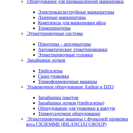
Оборудование для промышленной маркировки
Электрокаплеструйные маркираторы
Лазерные маркираторы
Комплексы для маркировки яйца
Термопринтеры
Этикетировочные системы
Принтеры – аппликаторы
Автоматические этикетировщики
Этикетировочные головки
Запайщики лотков
Трейсилеры
Скин-упаковка
Термоформовочные машины
Упаковочное оборудование Audion и DZQ
Запайщики пакетов
Запайщики лотков (трейсилеры)
Оборудование для упаковки в вакуум
Термоусадочное оборудование
Этикетировочные машины с функцией проверки
веса CIGIEMME (BILANCIAI GROUP)