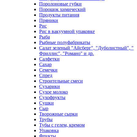
Поролоновые губки
Порошок химический
Продукты питания
Пряники
Рис
Рис в вакуумной упаковке
Рыба
Рыбные полуфабрикаты
Салат зеленый "Айсберг", "Дуболистный", "
Фриллис", "Романо" и др.
Салфетки
Сахар
Семечки
Спред
Строительные смеси
Сухарики
Сухое молоко
Сухофрукты
Сушки
Сыр
Творожные сырки
Трубы
Тубы с гелем, кремом
Упаковка
Фрукты