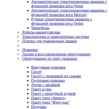
Автоматические этикетировочные машины с
функцией проверки веса Venus
Автоматические этикетировочные машины с
функцией проверки веса Mercury
Ручные этикетировочные машины с
функцией проверки веса Venus
Чеквейеры
Роботы-манипуляторы
Транспортеры и транспортные системы
Пленка для упаковочных машин
Новинки
Акции и восстановленное оборудование
Оборудование по типу упаковки
Вакуумная упаковка
Гассет
Гассет с проваркой по граням
Групповая упаковка
Лоток с запайкой
Пакет кулек
Пакет с прорубной ручкой
Пакет типа «брикет»
Пакет типа "Флоу-пак"
Подушка