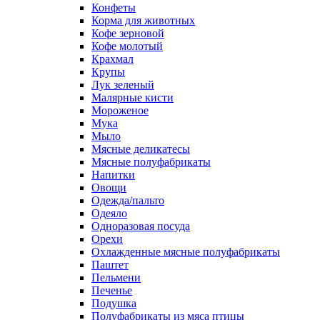
Конфеты
Корма для животных
Кофе зерновой
Кофе молотый
Крахмал
Крупы
Лук зеленый
Малярные кисти
Мороженое
Мука
Мыло
Мясные деликатесы
Мясные полуфабрикаты
Напитки
Овощи
Одежда/пальто
Одеяло
Одноразовая посуда
Орехи
Охлажденные мясные полуфабрикаты
Паштет
Пельмени
Печенье
Подушка
Полуфабрикаты из мяса птицы