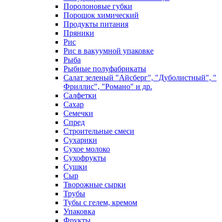
Поролоновые губки
Порошок химический
Продукты питания
Пряники
Рис
Рис в вакуумной упаковке
Рыба
Рыбные полуфабрикаты
Салат зеленый "Айсберг", "Дуболистный", "
Фриллис", "Романо" и др.
Салфетки
Сахар
Семечки
Спред
Строительные смеси
Сухарики
Сухое молоко
Сухофрукты
Сушки
Сыр
Творожные сырки
Трубы
Тубы с гелем, кремом
Упаковка
Фрукты