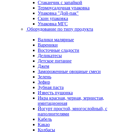
Стаканчик с запайкой
Термоусадочная упаковка
Упаковка "Дой-пак"
Скин упаковка
Упаковка МГС
Оборудование по типу продукта
Валики малярные
Вареники
Восточные сладости
Деликатесы
Детское питание
Джем
Замороженные овощные смеси
Зелень
Зефир
Зубная паста
Известь пушонка
Икра красная, черная, зернистая,
имитационная
Йогурт простой, многослойный, с
наполнителями
Кабель
Какао
Колбасы