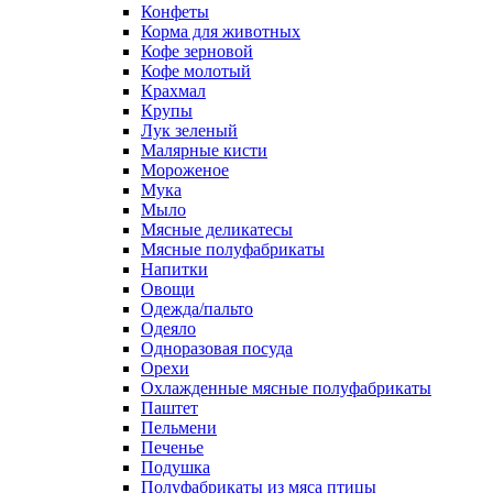
Конфеты
Корма для животных
Кофе зерновой
Кофе молотый
Крахмал
Крупы
Лук зеленый
Малярные кисти
Мороженое
Мука
Мыло
Мясные деликатесы
Мясные полуфабрикаты
Напитки
Овощи
Одежда/пальто
Одеяло
Одноразовая посуда
Орехи
Охлажденные мясные полуфабрикаты
Паштет
Пельмени
Печенье
Подушка
Полуфабрикаты из мяса птицы