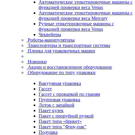
Автоматические этикетировочные машины с
функцией проверки веса Venus
Автоматические этикетировочные машины с
функцией проверки веса Mercury
Ручные этикетировочные машины с
функцией проверки веса Venus
Чеквейеры
Роботы-манипуляторы
Транспортеры и транспортные системы
Пленка для упаковочных машин
Новинки
Акции и восстановленное оборудование
Оборудование по типу упаковки
Вакуумная упаковка
Гассет
Гассет с проваркой по граням
Групповая упаковка
Лоток с запайкой
Пакет кулек
Пакет с прорубной ручкой
Пакет типа «брикет»
Пакет типа "Флоу-пак"
Подушка