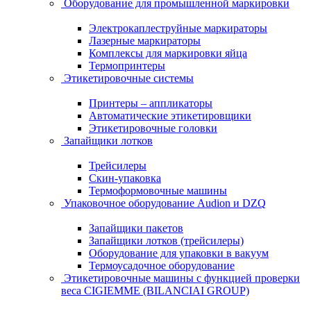
Оборудование для промышленной маркировки
Электрокаплеструйные маркираторы
Лазерные маркираторы
Комплексы для маркировки яйца
Термопринтеры
Этикетировочные системы
Принтеры – аппликаторы
Автоматические этикетировщики
Этикетировочные головки
Запайщики лотков
Трейсилеры
Скин-упаковка
Термоформовочные машины
Упаковочное оборудование Audion и DZQ
Запайщики пакетов
Запайщики лотков (трейсилеры)
Оборудование для упаковки в вакуум
Термоусадочное оборудование
Этикетировочные машины с функцией проверки
веса CIGIEMME (BILANCIAI GROUP)