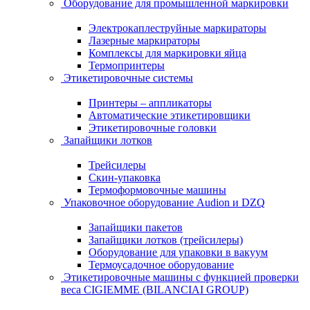
Оборудование для промышленной маркировки
Электрокаплеструйные маркираторы
Лазерные маркираторы
Комплексы для маркировки яйца
Термопринтеры
Этикетировочные системы
Принтеры – аппликаторы
Автоматические этикетировщики
Этикетировочные головки
Запайщики лотков
Трейсилеры
Скин-упаковка
Термоформовочные машины
Упаковочное оборудование Audion и DZQ
Запайщики пакетов
Запайщики лотков (трейсилеры)
Оборудование для упаковки в вакуум
Термоусадочное оборудование
Этикетировочные машины с функцией проверки
веса CIGIEMME (BILANCIAI GROUP)