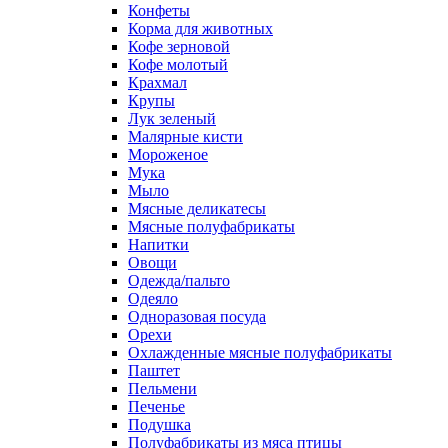
Конфеты
Корма для животных
Кофе зерновой
Кофе молотый
Крахмал
Крупы
Лук зеленый
Малярные кисти
Мороженое
Мука
Мыло
Мясные деликатесы
Мясные полуфабрикаты
Напитки
Овощи
Одежда/пальто
Одеяло
Одноразовая посуда
Орехи
Охлажденные мясные полуфабрикаты
Паштет
Пельмени
Печенье
Подушка
Полуфабрикаты из мяса птицы