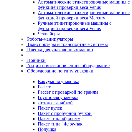
Автоматические этикетировочные машины с
функцией проверки веса Venus
Автоматические этикетировочные машины с
функцией проверки веса Mercury
Ручные этикетировочные машины с
функцией проверки веса Venus
Чеквейеры
Роботы-манипуляторы
Транспортеры и транспортные системы
Пленка для упаковочных машин
Новинки
Акции и восстановленное оборудование
Оборудование по типу упаковки
Вакуумная упаковка
Гассет
Гассет с проваркой по граням
Групповая упаковка
Лоток с запайкой
Пакет кулек
Пакет с прорубной ручкой
Пакет типа «брикет»
Пакет типа "Флоу-пак"
Подушка