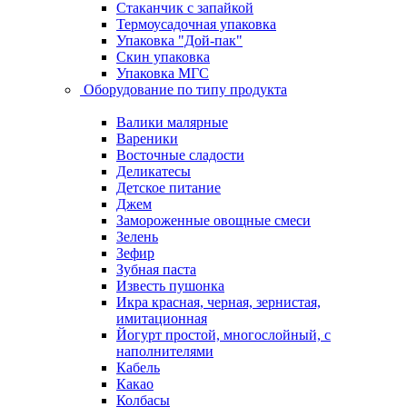
Стаканчик с запайкой
Термоусадочная упаковка
Упаковка "Дой-пак"
Скин упаковка
Упаковка МГС
Оборудование по типу продукта
Валики малярные
Вареники
Восточные сладости
Деликатесы
Детское питание
Джем
Замороженные овощные смеси
Зелень
Зефир
Зубная паста
Известь пушонка
Икра красная, черная, зернистая,
имитационная
Йогурт простой, многослойный, с
наполнителями
Кабель
Какао
Колбасы