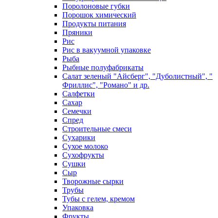
Поролоновые губки
Порошок химический
Продукты питания
Пряники
Рис
Рис в вакуумной упаковке
Рыба
Рыбные полуфабрикаты
Салат зеленый "Айсберг", "Дуболистный", "
Фриллис", "Романо" и др.
Салфетки
Сахар
Семечки
Спред
Строительные смеси
Сухарики
Сухое молоко
Сухофрукты
Сушки
Сыр
Творожные сырки
Трубы
Тубы с гелем, кремом
Упаковка
Фрукты