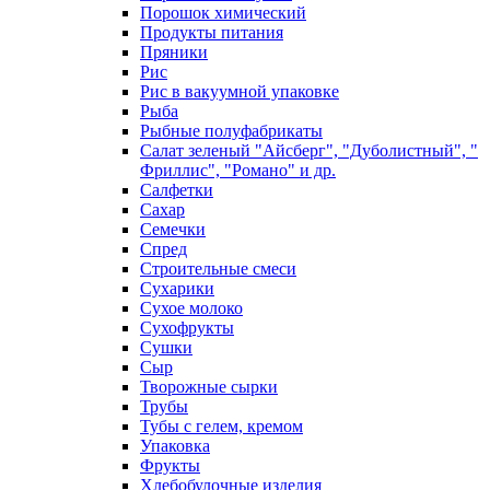
Порошок химический
Продукты питания
Пряники
Рис
Рис в вакуумной упаковке
Рыба
Рыбные полуфабрикаты
Салат зеленый "Айсберг", "Дуболистный", "
Фриллис", "Романо" и др.
Салфетки
Сахар
Семечки
Спред
Строительные смеси
Сухарики
Сухое молоко
Сухофрукты
Сушки
Сыр
Творожные сырки
Трубы
Тубы с гелем, кремом
Упаковка
Фрукты
Хлебобулочные изделия