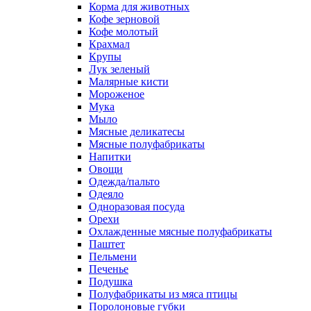
Корма для животных
Кофе зерновой
Кофе молотый
Крахмал
Крупы
Лук зеленый
Малярные кисти
Мороженое
Мука
Мыло
Мясные деликатесы
Мясные полуфабрикаты
Напитки
Овощи
Одежда/пальто
Одеяло
Одноразовая посуда
Орехи
Охлажденные мясные полуфабрикаты
Паштет
Пельмени
Печенье
Подушка
Полуфабрикаты из мяса птицы
Поролоновые губки