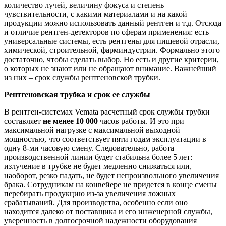
количество лучей, величину фокуса и степень
чувствительности, с какими материалами и на какой
продукции можно использовать данный рентген и т.д. Отсюда
и отличие рентген-детекторов по сферам применения: есть
универсальные системы, есть рентгены для пищевой отрасли,
химической, строительной, фарминдустрии. Формально этого
достаточно, чтобы сделать выбор. Но есть и другие критерии,
о которых не знают или не обращают внимание. Важнейший
из них – срок службы рентгеновской трубки.
Рентгеновская трубка и срок ее службы
В рентген-системах Vemata расчетный срок службы трубки
составляет
не менее 10 000
часов работы. И это при
максимальной нагрузке с максимальной выходной
мощностью, что соответствует пяти годам эксплуатации в
одну 8-ми часовую смену. Следовательно, работа
производственной линии будет стабильна более 5 лет:
излучение в трубке не будет медленно снижаться или,
наоборот, резко падать, не будет непроизвольного увеличения
брака. Сотрудникам на конвейере не придется в конце смены
перебирать продукцию из-за увеличения ложных
срабатываний. Для производства, особенно если оно
находится далеко от поставщика и его инженерной службы,
уверенность в долгосрочной надежности оборудования