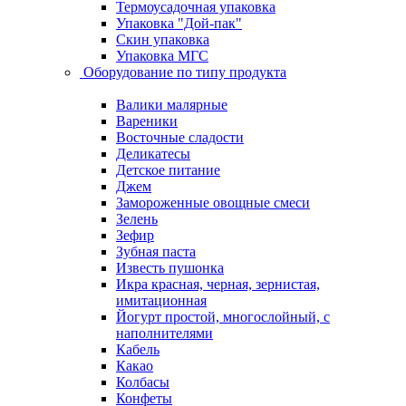
Термоусадочная упаковка
Упаковка "Дой-пак"
Скин упаковка
Упаковка МГС
Оборудование по типу продукта
Валики малярные
Вареники
Восточные сладости
Деликатесы
Детское питание
Джем
Замороженные овощные смеси
Зелень
Зефир
Зубная паста
Известь пушонка
Икра красная, черная, зернистая,
имитационная
Йогурт простой, многослойный, с
наполнителями
Кабель
Какао
Колбасы
Конфеты