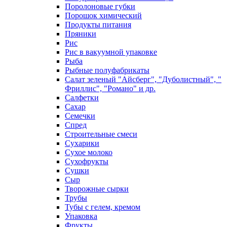
Поролоновые губки
Порошок химический
Продукты питания
Пряники
Рис
Рис в вакуумной упаковке
Рыба
Рыбные полуфабрикаты
Салат зеленый "Айсберг", "Дуболистный", "
Фриллис", "Романо" и др.
Салфетки
Сахар
Семечки
Спред
Строительные смеси
Сухарики
Сухое молоко
Сухофрукты
Сушки
Сыр
Творожные сырки
Трубы
Тубы с гелем, кремом
Упаковка
Фрукты