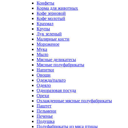
Конфеты
Корма для животных
Кофе зерновой
Кофе молотый
Крахмал
Крупы
Лук зеленый
Малярные кисти
Мороженое
Мука
Мыло
Мясные деликатесы
Мясные полуфабрикаты
Напитки
Овощи
Одежда/пальто
Одеяло
Одноразовая посуда
Орехи
Охлажденные мясные полуфабрикаты
Паштет
Пельмени
Печенье
Подушка
Полуфабрикаты из мяса птицы