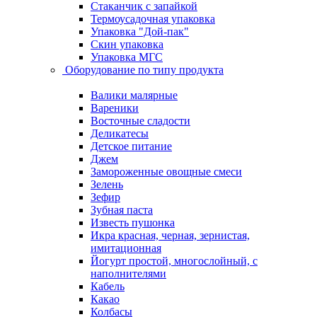
Стаканчик с запайкой
Термоусадочная упаковка
Упаковка "Дой-пак"
Скин упаковка
Упаковка МГС
Оборудование по типу продукта
Валики малярные
Вареники
Восточные сладости
Деликатесы
Детское питание
Джем
Замороженные овощные смеси
Зелень
Зефир
Зубная паста
Известь пушонка
Икра красная, черная, зернистая,
имитационная
Йогурт простой, многослойный, с
наполнителями
Кабель
Какао
Колбасы