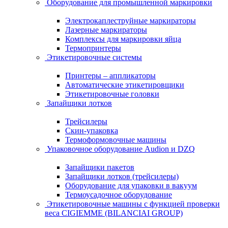
Оборудование для промышленной маркировки
Электрокаплеструйные маркираторы
Лазерные маркираторы
Комплексы для маркировки яйца
Термопринтеры
Этикетировочные системы
Принтеры – аппликаторы
Автоматические этикетировщики
Этикетировочные головки
Запайщики лотков
Трейсилеры
Скин-упаковка
Термоформовочные машины
Упаковочное оборудование Audion и DZQ
Запайщики пакетов
Запайщики лотков (трейсилеры)
Оборудование для упаковки в вакуум
Термоусадочное оборудование
Этикетировочные машины с функцией проверки
веса CIGIEMME (BILANCIAI GROUP)