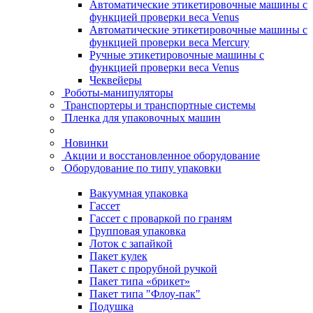
Автоматические этикетировочные машины с
функцией проверки веса Venus
Автоматические этикетировочные машины с
функцией проверки веса Mercury
Ручные этикетировочные машины с
функцией проверки веса Venus
Чеквейеры
Роботы-манипуляторы
Транспортеры и транспортные системы
Пленка для упаковочных машин
Новинки
Акции и восстановленное оборудование
Оборудование по типу упаковки
Вакуумная упаковка
Гассет
Гассет с проваркой по граням
Групповая упаковка
Лоток с запайкой
Пакет кулек
Пакет с прорубной ручкой
Пакет типа «брикет»
Пакет типа "Флоу-пак"
Подушка