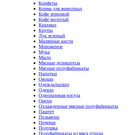
Конфеты
Корма для животных
Кофе зерновой
Кофе молотый
Крахмал
Крупы
Лук зеленый
Малярные кисти
Мороженое
Мука
Мыло
Мясные деликатесы
Мясные полуфабрикаты
Напитки
Овощи
Одежда/пальто
Одеяло
Одноразовая посуда
Орехи
Охлажденные мясные полуфабрикаты
Паштет
Пельмени
Печенье
Подушка
Полуфабрикаты из мяса птицы