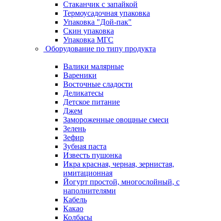
Стаканчик с запайкой
Термоусадочная упаковка
Упаковка "Дой-пак"
Скин упаковка
Упаковка МГС
Оборудование по типу продукта
Валики малярные
Вареники
Восточные сладости
Деликатесы
Детское питание
Джем
Замороженные овощные смеси
Зелень
Зефир
Зубная паста
Известь пушонка
Икра красная, черная, зернистая,
имитационная
Йогурт простой, многослойный, с
наполнителями
Кабель
Какао
Колбасы