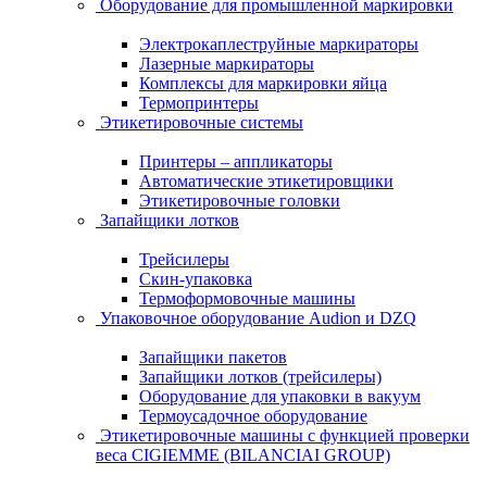
Оборудование для промышленной маркировки
Электрокаплеструйные маркираторы
Лазерные маркираторы
Комплексы для маркировки яйца
Термопринтеры
Этикетировочные системы
Принтеры – аппликаторы
Автоматические этикетировщики
Этикетировочные головки
Запайщики лотков
Трейсилеры
Скин-упаковка
Термоформовочные машины
Упаковочное оборудование Audion и DZQ
Запайщики пакетов
Запайщики лотков (трейсилеры)
Оборудование для упаковки в вакуум
Термоусадочное оборудование
Этикетировочные машины с функцией проверки
веса CIGIEMME (BILANCIAI GROUP)