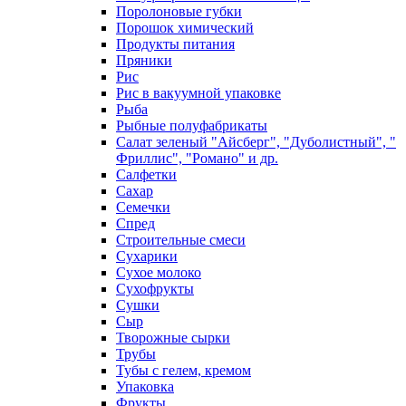
Поролоновые губки
Порошок химический
Продукты питания
Пряники
Рис
Рис в вакуумной упаковке
Рыба
Рыбные полуфабрикаты
Салат зеленый "Айсберг", "Дуболистный", "
Фриллис", "Романо" и др.
Салфетки
Сахар
Семечки
Спред
Строительные смеси
Сухарики
Сухое молоко
Сухофрукты
Сушки
Сыр
Творожные сырки
Трубы
Тубы с гелем, кремом
Упаковка
Фрукты