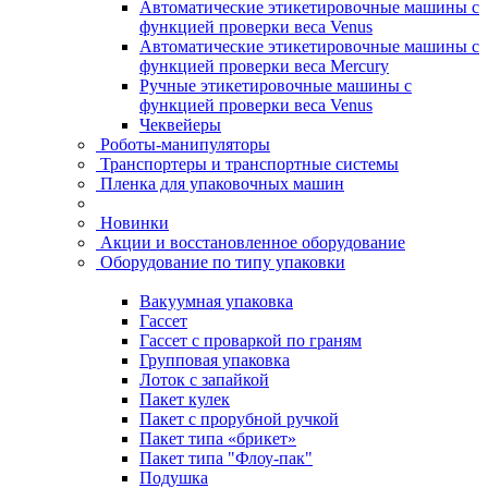
Автоматические этикетировочные машины с
функцией проверки веса Venus
Автоматические этикетировочные машины с
функцией проверки веса Mercury
Ручные этикетировочные машины с
функцией проверки веса Venus
Чеквейеры
Роботы-манипуляторы
Транспортеры и транспортные системы
Пленка для упаковочных машин
Новинки
Акции и восстановленное оборудование
Оборудование по типу упаковки
Вакуумная упаковка
Гассет
Гассет с проваркой по граням
Групповая упаковка
Лоток с запайкой
Пакет кулек
Пакет с прорубной ручкой
Пакет типа «брикет»
Пакет типа "Флоу-пак"
Подушка