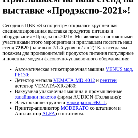
выставке «Продэкспо-2021»!
Сегодня в ЦВК «Экспоцентр» открылась крупнейшая
специализированная выставка продуктов питания и
оборудования «Продэкспо-2021». Мы являемся постоянными
участниками этого мероприятия и приглашаем посетить наш
стенд
72B20
(павильон 7/1-й уровень/зал 2)! Как всегда мы
покажем для производителей продуктов питания популярные
и полезные модели фасовочно-упаковочного оборудования:
Автоматическая этикетировочная машина
VENUS мод.
PE130
;
Детектор металла
VEMATA-MD-4012
и
рентген
-
детектор VEMATA-XR-2480;
Вакуумная упаковочная машина и промышленные
запайщики пакетов
фирмы AUDION (Голландия);
Электрокаплеструйный
маркиратор ЭКСТ
;
Принтер-аппликатор
MODERATO
со штативом и
Аппликатор
ALFA
со штативом.