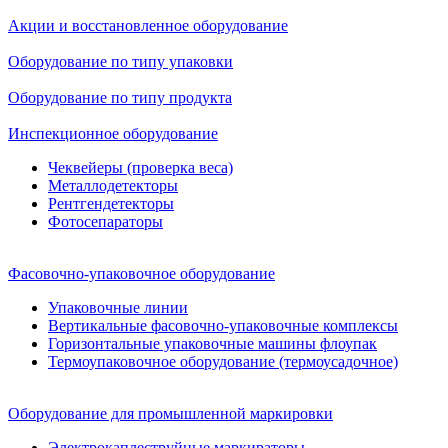
Акции и восстановленное оборудование
Оборудование по типу упаковки
Оборудование по типу продукта
Инспекционное оборудование
Чеквейеры (проверка веса)
Металлодетекторы
Рентгендетекторы
Фотосепараторы
Фасовочно-упаковочное оборудование
Упаковочные линии
Вертикальные фасовочно-упаковочные комплексы
Горизонтальные упаковочные машины флоупак
Термоупаковочное оборудование (термоусадочное)
Оборудование для промышленной маркировки
Электрокаплеструйные маркираторы