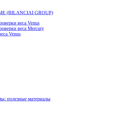
EMME (BILANCIAI GROUP)
оверки веса Venus
оверки веса Mercury
еса Venus
мы: полезные материалы