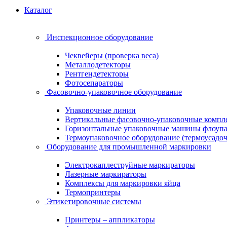
Каталог
Инспекционное оборудование
Чеквейеры (проверка веса)
Металлодетекторы
Рентгендетекторы
Фотосепараторы
Фасовочно-упаковочное оборудование
Упаковочные линии
Вертикальные фасовочно-упаковочные компл
Горизонтальные упаковочные машины флоуп
Термоупаковочное оборудование (термоусадоч
Оборудование для промышленной маркировки
Электрокаплеструйные маркираторы
Лазерные маркираторы
Комплексы для маркировки яйца
Термопринтеры
Этикетировочные системы
Принтеры – аппликаторы