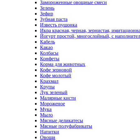
Замороженные овощные смеси
Зелень
Зефир
Зубная паста
Известь пушонка
Икра красная, черная, зернистая, имитационн
Йогурт простой, многослойный, с наполните
Кабель
Какао
Колбасы
Конфеты
Корма для животных
Кофе зерновой
Кофе молотый
Крахмал
Крупы
Лук зеленый
Малярные кисти
Мороженое
Мука
Мыло
Мясные деликатесы
Мясные полуфабрикаты
Напитки
Овощи