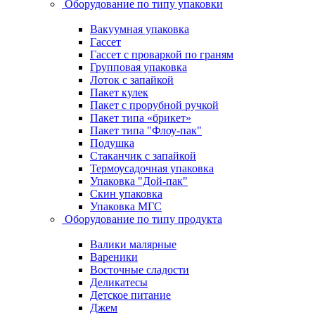
Оборудование по типу упаковки
Вакуумная упаковка
Гассет
Гассет с проваркой по граням
Групповая упаковка
Лоток с запайкой
Пакет кулек
Пакет с прорубной ручкой
Пакет типа «брикет»
Пакет типа "Флоу-пак"
Подушка
Стаканчик с запайкой
Термоусадочная упаковка
Упаковка "Дой-пак"
Скин упаковка
Упаковка МГС
Оборудование по типу продукта
Валики малярные
Вареники
Восточные сладости
Деликатесы
Детское питание
Джем