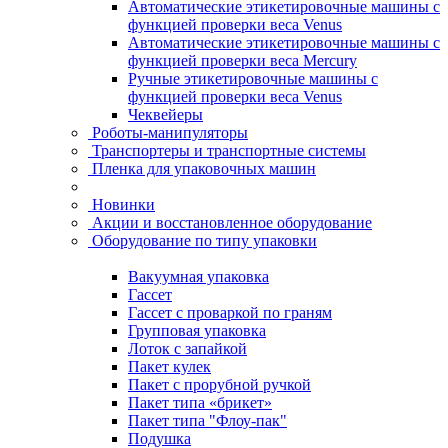
Автоматические этикетировочные машины с
функцией проверки веса Venus
Автоматические этикетировочные машины с
функцией проверки веса Mercury
Ручные этикетировочные машины с
функцией проверки веса Venus
Чеквейеры
Роботы-манипуляторы
Транспортеры и транспортные системы
Пленка для упаковочных машин
Новинки
Акции и восстановленное оборудование
Оборудование по типу упаковки
Вакуумная упаковка
Гассет
Гассет с проваркой по граням
Групповая упаковка
Лоток с запайкой
Пакет кулек
Пакет с прорубной ручкой
Пакет типа «брикет»
Пакет типа "Флоу-пак"
Подушка