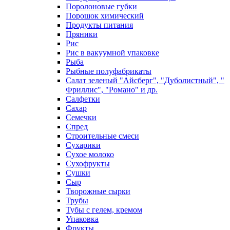
Поролоновые губки
Порошок химический
Продукты питания
Пряники
Рис
Рис в вакуумной упаковке
Рыба
Рыбные полуфабрикаты
Салат зеленый "Айсберг", "Дуболистный", "
Фриллис", "Романо" и др.
Салфетки
Сахар
Семечки
Спред
Строительные смеси
Сухарики
Сухое молоко
Сухофрукты
Сушки
Сыр
Творожные сырки
Трубы
Тубы с гелем, кремом
Упаковка
Фрукты