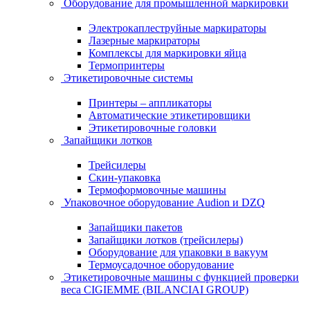
Оборудование для промышленной маркировки
Электрокаплеструйные маркираторы
Лазерные маркираторы
Комплексы для маркировки яйца
Термопринтеры
Этикетировочные системы
Принтеры – аппликаторы
Автоматические этикетировщики
Этикетировочные головки
Запайщики лотков
Трейсилеры
Скин-упаковка
Термоформовочные машины
Упаковочное оборудование Audion и DZQ
Запайщики пакетов
Запайщики лотков (трейсилеры)
Оборудование для упаковки в вакуум
Термоусадочное оборудование
Этикетировочные машины с функцией проверки
веса CIGIEMME (BILANCIAI GROUP)