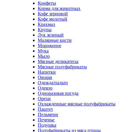
Конфеты
Корма для животных
Кофе зерновой
Кофе молотый
Крахмал
Крупы
Лук зеленый
Малярные кисти
Мороженое
Мука
Мыло
Мясные деликатесы
Мясные полуфабрикаты
Напитки
Овощи
Одежда/пальто
Одеяло
Одноразовая посуда
Орехи
Охлажденные мясные полуфабрикаты
Паштет
Пельмени
Печенье
Подушка
Полуфабрикаты из мяса птицы