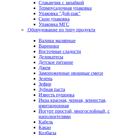
Стаканчик с запайкой
Термоусадочная упаковка
Упаковка "Дой-пак"
Скин упаковка
Упаковка МГС
Оборудование по типу продукта
Валики малярные
Вареники
Восточные сладости
Деликатесы
Детское питание
Джем
Замороженные овощные смеси
Зелень
Зефир
Зубная паста
Известь пушонка
Икра красная, черная, зернистая,
имитационная
Йогурт простой, многослойный, с
наполнителями
Кабель
Какао
Колбасы