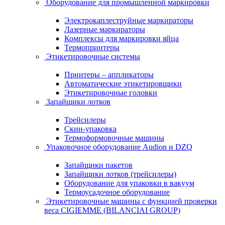
Оборудование для промышленной маркировки
Электрокаплеструйные маркираторы
Лазерные маркираторы
Комплексы для маркировки яйца
Термопринтеры
Этикетировочные системы
Принтеры – аппликаторы
Автоматические этикетировщики
Этикетировочные головки
Запайщики лотков
Трейсилеры
Скин-упаковка
Термоформовочные машины
Упаковочное оборудование Audion и DZQ
Запайщики пакетов
Запайщики лотков (трейсилеры)
Оборудование для упаковки в вакуум
Термоусадочное оборудование
Этикетировочные машины с функцией проверки
веса CIGIEMME (BILANCIAI GROUP)