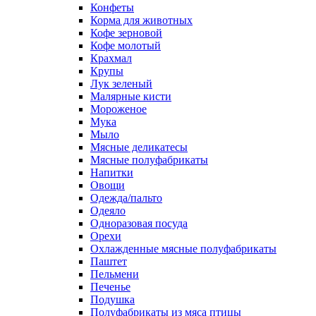
Конфеты
Корма для животных
Кофе зерновой
Кофе молотый
Крахмал
Крупы
Лук зеленый
Малярные кисти
Мороженое
Мука
Мыло
Мясные деликатесы
Мясные полуфабрикаты
Напитки
Овощи
Одежда/пальто
Одеяло
Одноразовая посуда
Орехи
Охлажденные мясные полуфабрикаты
Паштет
Пельмени
Печенье
Подушка
Полуфабрикаты из мяса птицы