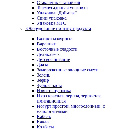
Стаканчик с запайкой
Термоусадочная упаковка
Упаковка "Дой-пак"
Скин упаковка
Упаковка МГС
Оборудование по типу продукта
Валики малярные
Вареники
Восточные сладости
Деликатесы
Детское питание
Джем
Замороженные овощные смеси
Зелень
Зефир
Зубная паста
Известь пушонка
Икра красная, черная, зернистая,
имитационная
Йогурт простой, многослойный, с
наполнителями
Кабель
Какао
Колбасы