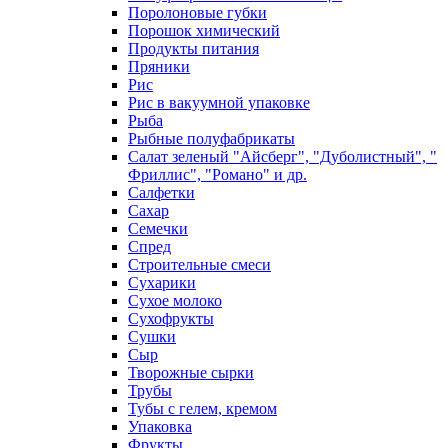
Поролоновые губки
Порошок химический
Продукты питания
Пряники
Рис
Рис в вакуумной упаковке
Рыба
Рыбные полуфабрикаты
Салат зеленый "Айсберг", "Дуболистный", "
Фриллис", "Романо" и др.
Салфетки
Сахар
Семечки
Спред
Строительные смеси
Сухарики
Сухое молоко
Сухофрукты
Сушки
Сыр
Творожные сырки
Трубы
Тубы с гелем, кремом
Упаковка
Фрукты