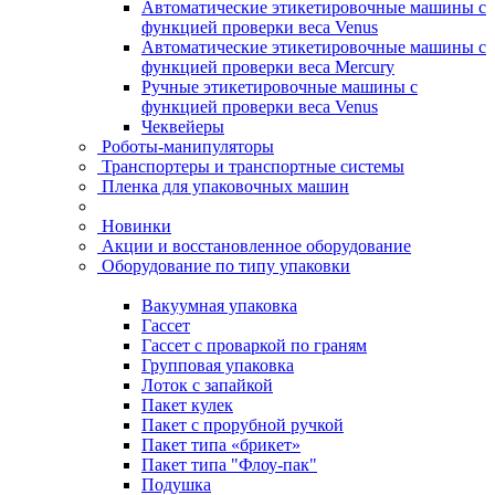
Автоматические этикетировочные машины с
функцией проверки веса Venus
Автоматические этикетировочные машины с
функцией проверки веса Mercury
Ручные этикетировочные машины с
функцией проверки веса Venus
Чеквейеры
Роботы-манипуляторы
Транспортеры и транспортные системы
Пленка для упаковочных машин
Новинки
Акции и восстановленное оборудование
Оборудование по типу упаковки
Вакуумная упаковка
Гассет
Гассет с проваркой по граням
Групповая упаковка
Лоток с запайкой
Пакет кулек
Пакет с прорубной ручкой
Пакет типа «брикет»
Пакет типа "Флоу-пак"
Подушка